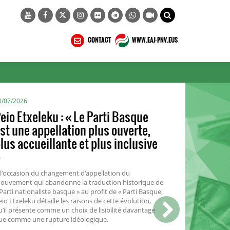
CONTACT
WWW.EAJ-PNV.EUS
3/07/2026
ournée mondiale de
’environnement : vers une
conomie régénérative : l’écologie
e la transmission renouvelée
 EAJ, nous pensons que l’écologie n'est pas une
ntrainte qui s'impose, elle doit au contraire être le
oteur de notre souveraineté tant que nous en
réserverons les ressources que nous savons limitées.
’est notre rôle d’encourager l’ensemble des initiatives
ocales qui portent l’économie régénérative.