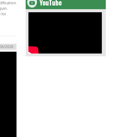
YouTube
ification
juin.
 loi
06/2026