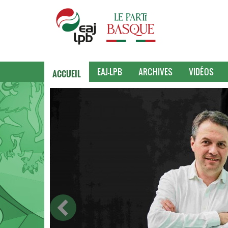
ACCUEIL
EAJ-LPB
ARCHIVES
VIDÉOS
ue
te,
sive
ique de
 Basque,
ion,
ntage