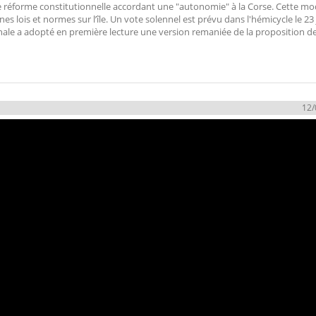
 réforme constitutionnelle accordant une "autonomie" à la Corse. Cette mod
es lois et normes sur l’île. Un vote solennel est prévu dans l'hémicycle le 23 
onale a adopté en première lecture une version remaniée de la proposition de
12/