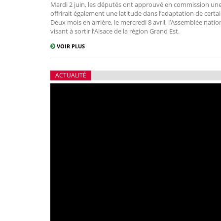
Mardi 2 juin, les députés ont approuvé en commission une
offrirait également une latitude dans l’adaptation de certain
Deux mois en arrière, le mercredi 8 avril, l’Assemblée nati
visant à sortir l’Alsace de la région Grand Est.
VOIR PLUS
ACTUALITÉ