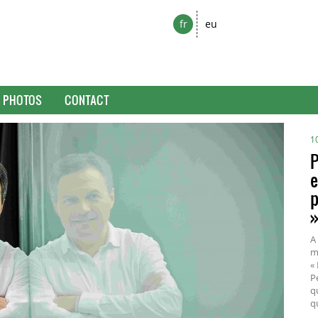
fr
eu
PHOTOS
CONTACT
0
J
l
é
d
À
co
m
p
C
l