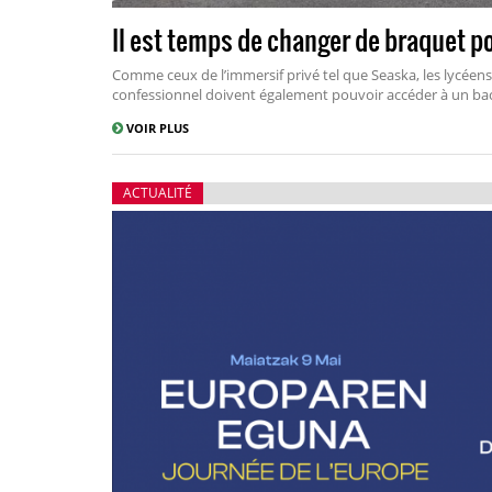
Il est temps de changer de braquet po
Comme ceux de l’immersif privé tel que Seaska, les lycéens 
confessionnel doivent également pouvoir accéder à un ba
VOIR PLUS
ACTUALITÉ