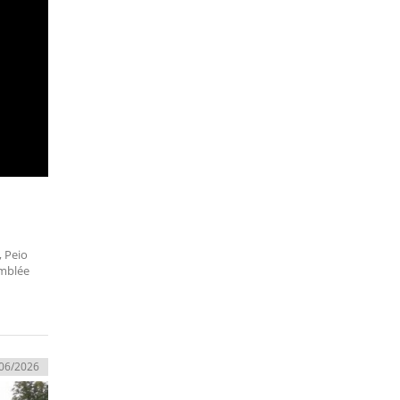
, Peio
emblée
06/2026