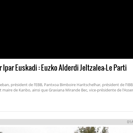
Ipar Euskadi : Euzko Alderdi Jeltzalea-Le Parti
steban, président de l’EBB, Pantxoa Bimboire Haritschelhar, président de l’IBB
 maire de Kanbo, ainsi que Graxiana Mirande Bec, vice-présidente de l’Ass
01/