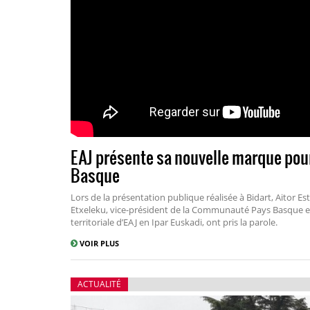
EAJ présente sa nouvelle marque pour 
Basque
Lors de la présentation publique réalisée à Bidart, Aitor E
Etxeleku, vice-président de la Communauté Pays Basque et
territoriale d’EAJ en Ipar Euskadi, ont pris la parole.
VOIR PLUS
ACTUALITÉ