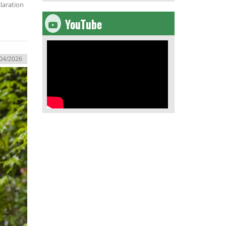
claration
YouTube
04/2026