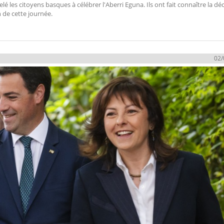
lé les citoyens basques à célébrer l'Aberri Eguna. Ils ont fait connaître la dé
n de cette journée.
02/