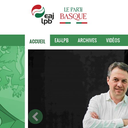
ACCUEIL
EAJ-LPB
ARCHIVES
VIDÉOS
ue
te,
sive
ique de
 Basque,
ion,
ntage