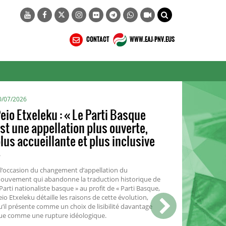
CONTACT
WWW.EAJ-PNV.EUS
3/07/2026
ournée mondiale de
’environnement : vers une
conomie régénérative : l’écologie
e la transmission renouvelée
 EAJ, nous pensons que l’écologie n'est pas une
ntrainte qui s'impose, elle doit au contraire être le
oteur de notre souveraineté tant que nous en
réserverons les ressources que nous savons limitées.
’est notre rôle d’encourager l’ensemble des initiatives
ocales qui portent l’économie régénérative.