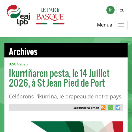
fr
eu
Menua
Archives
02/07/2026
Ikurriñaren pesta, le 14 Juillet
2026, à St Jean Pied de Port
Célébrons l‘ikurriña, le drapeau de notre pays.
Ezagutzera eman