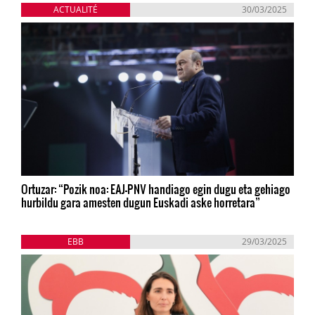
ACTUALITÉ
30/03/2025
Ortuzar: “Pozik noa: EAJ-PNV handiago egin dugu eta gehiago
hurbildu gara amesten dugun Euskadi aske horretara”
EBB
29/03/2025