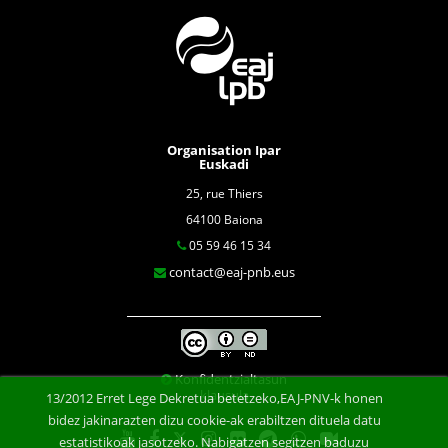
Organisation Ipar
Euskadi
25, rue Thiers
64100 Baiona
05 59 46 15 34
contact@eaj-pnb.eus
Konfidentzialtasun
klausula
13/2012 Erret Lege Dekretua betetzeko,EAJ-PNV-k honen
bidez jakinarazten dizu cookie-ak erabiltzen dituela datu
estatistikoak jasotzeko. Nabigatzen segitzen baduzu