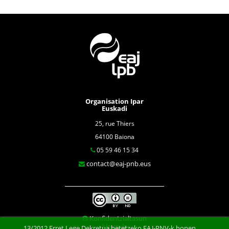
Organisation Ipar
Euskadi
25, rue Thiers
64100 Baiona
05 59 46 15 34
contact@eaj-pnb.eus
Konfidentzialtasun
klausula
13/2012 Erret Lege Dekretua betetzeko,EAJ-PNV-k honen