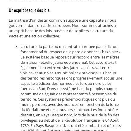
Un esprit basque des lois
La maîtrise d'un destin commun suppose une capacité à nous
gouverner dans un cadre européen. Nous sommes attachés à
un esprit basque des lois, basé sur deux piliers : la culture du
Pacte et une action collective.
la culture du pacte ou du contrat, marquée par le dicton
fondamental du respect de la parole donnée: « hitza hitz ».
Le système basque reposait sur l’accord entre les maîtres
de maison (etxeko jauna edo anderea). Cet accord avait
également lieu entre voisins (auzo lana : travail entre
voisins) et au niveau municipal et « provincial ». Chacun
des territoires historiques ont progressivement acquis une
capacité à édicter des normes : les fors au nord et les
fueros, au Sud. Dans ce système issu du peuple, chaque
commune déléguait des représentants à l’Assemblée du
territoire. Ces systèmes prédémocratiques ont plus ou
moins perduré, avec des nuances, en fonction de la force
du féodalisme et des pouvoirs centraux. Les fors ont été
détruits, en Pays Basque nord, lors de la nuit de la fin des
privilèges, au début de la Révolution française, le 04 Août
1789. En Pays Basque sud, ils ont été combattu et détruits
en 1876. Ils ont été actualisés sont reconnus par la