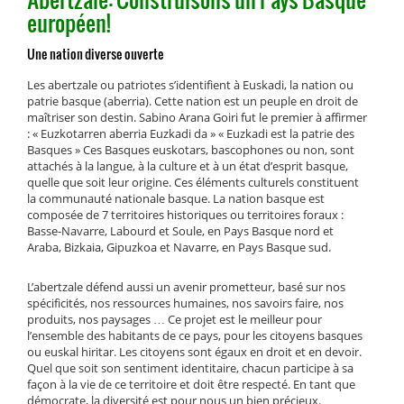
européen!
Une nation diverse ouverte
Les abertzale ou patriotes s’identifient à Euskadi, la nation ou
patrie basque (aberria). Cette nation est un peuple en droit de
maîtriser son destin. Sabino Arana Goiri fut le premier à affirmer
: « Euzkotarren aberria Euzkadi da » « Euzkadi est la patrie des
Basques » Ces Basques euskotars, bascophones ou non, sont
attachés à la langue, à la culture et à un état d’esprit basque,
quelle que soit leur origine. Ces éléments culturels constituent
la communauté nationale basque. La nation basque est
composée de 7 territoires historiques ou territoires foraux :
Basse-Navarre, Labourd et Soule, en Pays Basque nord et
Araba, Bizkaia, Gipuzkoa et Navarre, en Pays Basque sud.
L’abertzale défend aussi un avenir prometteur, basé sur nos
spécificités, nos ressources humaines, nos savoirs faire, nos
produits, nos paysages … Ce projet est le meilleur pour
l’ensemble des habitants de ce pays, pour les citoyens basques
ou euskal hiritar. Les citoyens sont égaux en droit et en devoir.
Quel que soit son sentiment identitaire, chacun participe à sa
façon à la vie de ce territoire et doit être respecté. En tant que
démocrate, la diversité est pour nous un bien précieux.