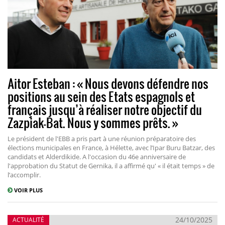
Aitor Esteban : « Nous devons défendre nos
positions au sein des Etats espagnols et
français jusqu’à réaliser notre objectif du
Zazpiak-Bat. Nous y sommes prêts. »
Le président de l'EBB a pris part à une réunion préparatoire des
élections municipales en France, à Hélette, avec l’Ipar Buru Batzar, des
candidats et Alderdikide. A l'occasion du 46e anniversaire de
l'approbation du Statut de Gernika, il a affirmé qu' « il était temps » de
l’accomplir.
VOIR PLUS
24/10/2025
ACTUALITÉ