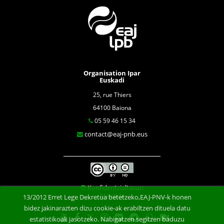
Organisation Ipar
Euskadi
25, rue Thiers
64100 Baiona
05 59 46 15 34
contact@eaj-pnb.eus
Konfidentzialtasun
klausula
13/2012 Erret Lege Dekretua betetzeko,EAJ-PNV-k honen
bidez jakinarazten dizu cookie-ak erabiltzen dituela datu
estatistikoak jasotzeko. Nabigatzen segitzen baduzu