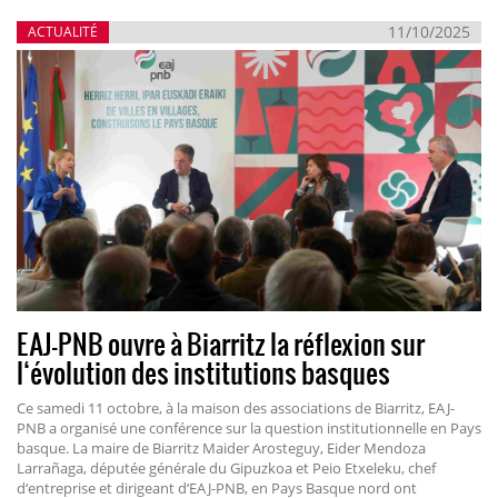
11/10/2025
ACTUALITÉ
EAJ-PNB ouvre à Biarritz la réflexion sur
l‘évolution des institutions basques
Ce samedi 11 octobre, à la maison des associations de Biarritz, EAJ-
PNB a organisé une conférence sur la question institutionnelle en Pays
basque. La maire de Biarritz Maider Arosteguy, Eider Mendoza
Larrañaga, députée générale du Gipuzkoa et Peio Etxeleku, chef
d‘entreprise et dirigeant d‘EAJ-PNB, en Pays Basque nord ont