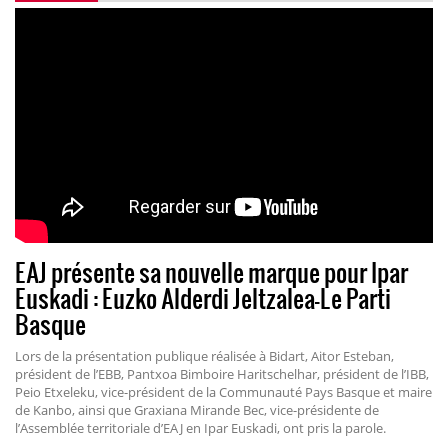
EAJ présente sa nouvelle marque pour Ipar
Euskadi : Euzko Alderdi Jeltzalea-Le Parti
Basque
Lors de la présentation publique réalisée à Bidart, Aitor Esteban,
président de l’EBB, Pantxoa Bimboire Haritschelhar, président de l’IBB,
Peio Etxeleku, vice-président de la Communauté Pays Basque et maire
de Kanbo, ainsi que Graxiana Mirande Bec, vice-présidente de
l’Assemblée territoriale d’EAJ en Ipar Euskadi, ont pris la parole.