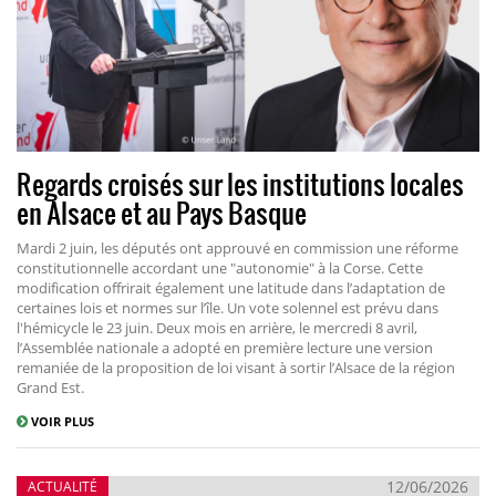
Regards croisés sur les institutions locales
en Alsace et au Pays Basque
Mardi 2 juin, les députés ont approuvé en commission une réforme
constitutionnelle accordant une "autonomie" à la Corse. Cette
modification offrirait également une latitude dans l’adaptation de
certaines lois et normes sur l’île. Un vote solennel est prévu dans
l'hémicycle le 23 juin. Deux mois en arrière, le mercredi 8 avril,
l’Assemblée nationale a adopté en première lecture une version
remaniée de la proposition de loi visant à sortir l’Alsace de la région
Grand Est.
VOIR PLUS
12/06/2026
ACTUALITÉ