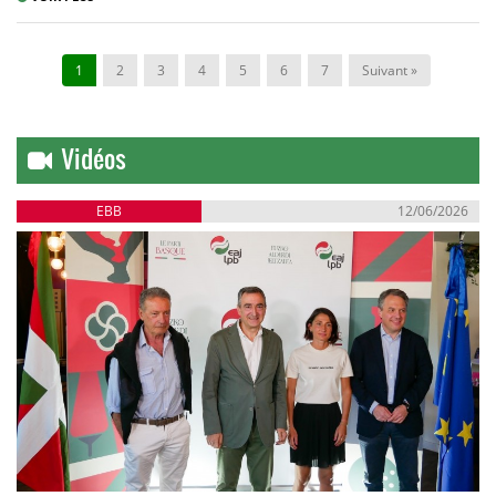
1
2
3
4
5
6
7
Suivant »
Vidéos
EBB
12/06/2026