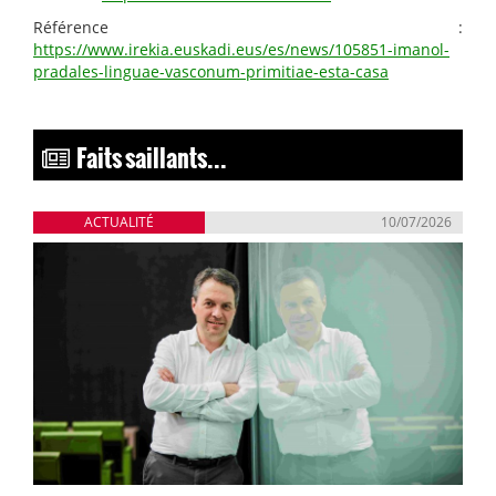
Référence :
https://www.irekia.euskadi.eus/es/news/105851-imanol-
pradales-linguae-vasconum-primitiae-esta-casa
Faits saillants...
ACTUALITÉ
10/07/2026