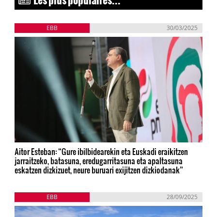
EBB
30/03/2025
Aitor Esteban: “Gure ibilbidearekin eta Euskadi eraikitzen
jarraitzeko, batasuna, eredugarritasuna eta apaltasuna
eskatzen dizkizuet, neure buruari exijitzen dizkiodanak”
EBB
28/09/2025