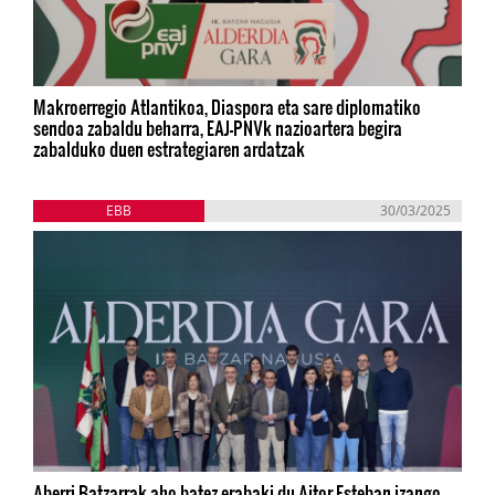
Makroerregio Atlantikoa, Diaspora eta sare diplomatiko
sendoa zabaldu beharra, EAJ-PNVk nazioartera begira
zabalduko duen estrategiaren ardatzak
EBB
30/03/2025
Aberri Batzarrak aho batez erabaki du Aitor Esteban izango