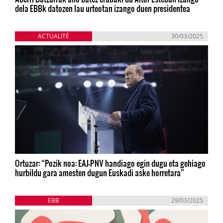
dela EBBk datozen lau urteotan izango duen presidentea
ACTUALITÉ
30/03/2025
Ortuzar: “Pozik noa: EAJ-PNV handiago egin dugu eta gehiago
hurbildu gara amesten dugun Euskadi aske horretara”
EBB
29/03/2025