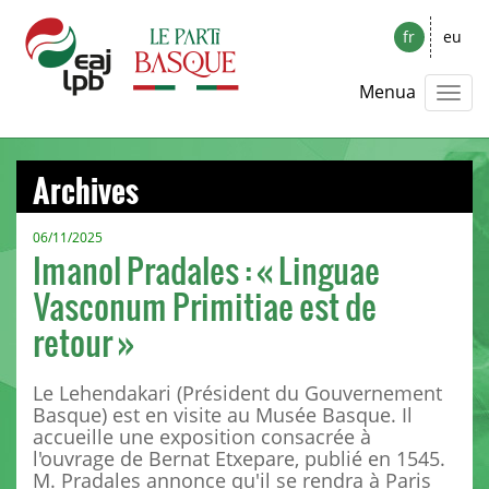
fr
eu
Menua
Archives
06/11/2025
Imanol Pradales : « Linguae
Vasconum Primitiae est de
retour »
Le Lehendakari (Président du Gouvernement
Basque) est en visite au Musée Basque. Il
accueille une exposition consacrée à
l'ouvrage de Bernat Etxepare, publié en 1545.
M. Pradales annonce qu'il se rendra à Paris