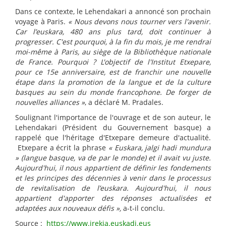
Dans ce contexte, le Lehendakari a annoncé son prochain
voyage à Paris.
« Nous devons nous tourner vers l'avenir.
Car l’euskara, 480 ans plus tard, doit continuer à
progresser. C'est pourquoi, à la fin du mois, je me rendrai
moi-même à Paris, au siège de la Bibliothèque nationale
de France. Pourquoi ? L'objectif de l'Institut Etxepare,
pour ce 15e anniversaire, est de franchir une nouvelle
étape dans la promotion de la langue et de la culture
basques au sein du monde francophone. De forger de
nouvelles alliances »
, a déclaré M. Pradales.
Soulignant l'importance de l'ouvrage et de son auteur, le
Lehendakari (Président du Gouvernement basque) a
rappelé que l'héritage d'Etxepare demeure d'actualité.
Etxepare a écrit la phrase
« Euskara, jalgi hadi mundura
» (langue basque, va de par le monde) et il avait vu juste.
Aujourd'hui, il nous appartient de définir les fondements
et les principes des décennies à venir dans le processus
de revitalisation de l’euskara. Aujourd'hui, il nous
appartient d'apporter des réponses actualisées et
adaptées aux nouveaux défis »,
a-t-il conclu.
Source :
https://www.irekia.euskadi.eus