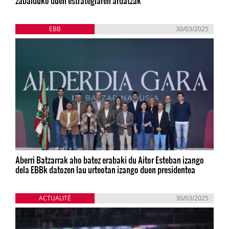
zabalduko duen estrategiaren ardatzak
EBB
30/03/2025
Aberri Batzarrak aho batez erabaki du Aitor Esteban izango
dela EBBk datozen lau urteotan izango duen presidentea
ACTUALITÉ
30/03/2025