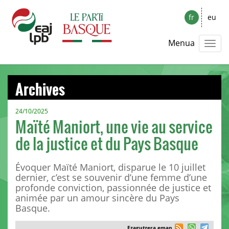
fr
eu
Menua
Archives
24/10/2025
Maïté Maniort, une vie au service
de la justice et du Pays Basque
Évoquer Maïté Maniort, disparue le 10 juillet
dernier, c’est se souvenir d’une femme d’une
profonde conviction, passionnée de justice et
animée par un amour sincère du Pays
Basque.
Ezagutzera eman