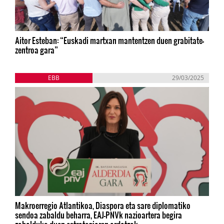
Aitor Esteban: “Euskadi martxan mantentzen duen grabitate-
zentroa gara”
EBB
29/03/2025
Makroerregio Atlantikoa, Diaspora eta sare diplomatiko
sendoa zabaldu beharra, EAJ-PNVk nazioartera begira