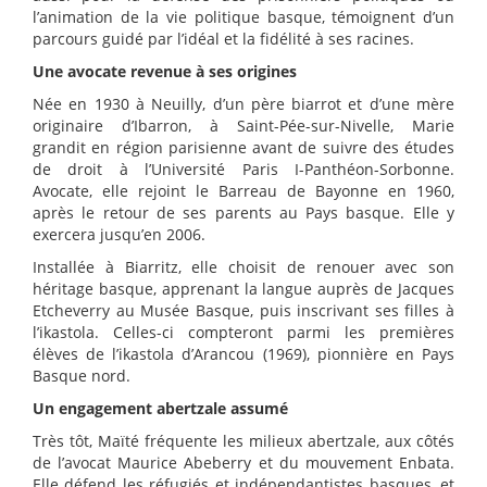
l’animation de la vie politique basque, témoignent d’un
parcours guidé par l’idéal et la fidélité à ses racines.
Une avocate revenue à ses origines
Née en 1930 à Neuilly, d’un père biarrot et d’une mère
originaire d’Ibarron, à Saint-Pée-sur-Nivelle, Marie
grandit en région parisienne avant de suivre des études
de droit à l’Université Paris I-Panthéon-Sorbonne.
Avocate, elle rejoint le Barreau de Bayonne en 1960,
après le retour de ses parents au Pays basque. Elle y
exercera jusqu’en 2006.
Installée à Biarritz, elle choisit de renouer avec son
héritage basque, apprenant la langue auprès de Jacques
Etcheverry au Musée Basque, puis inscrivant ses filles à
l’ikastola. Celles-ci compteront parmi les premières
élèves de l’ikastola d’Arancou (1969), pionnière en Pays
Basque nord.
Un engagement abertzale assumé
Très tôt, Maïté fréquente les milieux abertzale, aux côtés
de l’avocat Maurice Abeberry et du mouvement Enbata.
Elle défend les réfugiés et indépendantistes basques, et