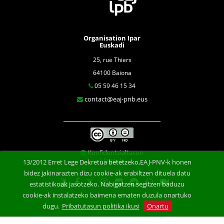
Organisation Ipar
Euskadi
25, rue Thiers
64100 Baiona
05 59 46 15 34
contact@eaj-pnb.eus
Konfidentzialtasun
klausula
13/2012 Erret Lege Dekretua betetzeko,EAJ-PNV-k honen
bidez jakinarazten dizu cookie-ak erabiltzen dituela datu
estatistikoak jasotzeko. Nabigatzen segitzen baduzu
cookie-ak instalatzeko baimena ematen duzula onartuko
dugu.
Pribatutasun politika ikusi
Onartu