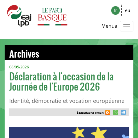
fr
eu
Menua
Archives
08/05/2026
Déclaration à l'occasion de la
Journée de l'Europe 2026
Identité, démocratie et vocation européenne
Ezagutzera eman