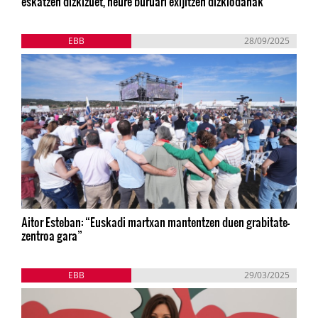
eskatzen dizkizuet, neure buruari exijitzen dizkiodanak”
EBB
28/09/2025
Aitor Esteban: “Euskadi martxan mantentzen duen grabitate-
zentroa gara”
EBB
29/03/2025