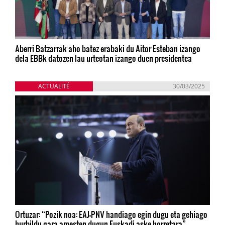
Aberri Batzarrak aho batez erabaki du Aitor Esteban izango
dela EBBk datozen lau urteotan izango duen presidentea
ACTUALITÉ
30/03/2025
Ortuzar: “Pozik noa: EAJ-PNV handiago egin dugu eta gehiago
hurbildu gara amesten dugun Euskadi aske horretara”