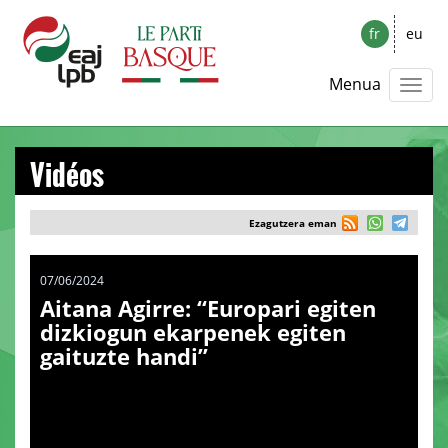
fr
eu
Menua
Vidéos
Ezagutzera eman
07/06/2024
Aitana Agirre: “Europari egiten
dizkiogun ekarpenek egiten
gaituzte handi”