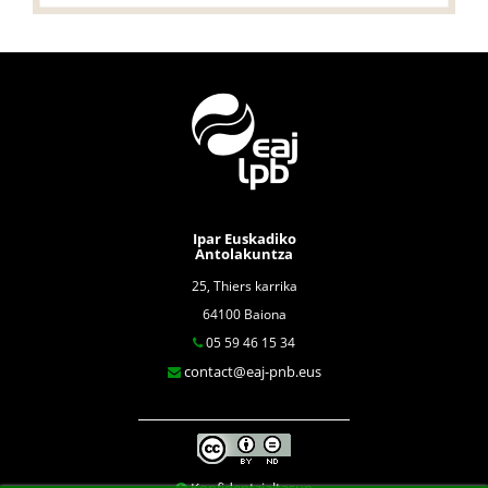
Ipar Euskadiko
Antolakuntza
25, Thiers karrika
64100 Baiona
05 59 46 15 34
contact@eaj-pnb.eus