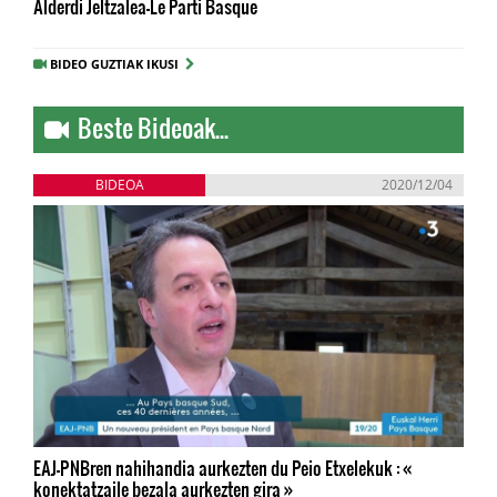
Alderdi Jeltzalea-Le Parti Basque
BIDEO GUZTIAK IKUSI
Beste Bideoak...
BIDEOA
2020/12/04
EAJ-PNBren nahihandia aurkezten du Peio Etxelekuk : «
konektatzaile bezala aurkezten gira »