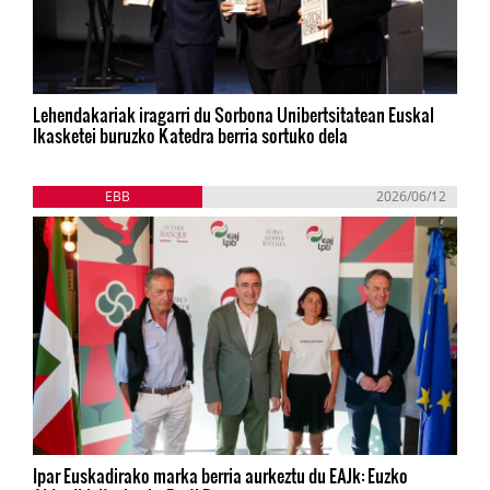
Lehendakariak iragarri du Sorbona Unibertsitatean Euskal
Ikasketei buruzko Katedra berria sortuko dela
EBB
2026/06/12
Ipar Euskadirako marka berria aurkeztu du EAJk: Euzko