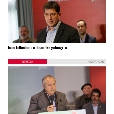
Jean Tellechea : « desoreka gehiegi ! »
BIDEOA
2020/02/26