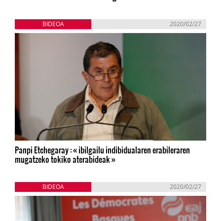
BIDEOA
2020/02/27
Panpi Etchegaray : « ibilgailu indibidualaren erabileraren
mugatzeko tokiko aterabideak »
BIDEOA
2020/02/27