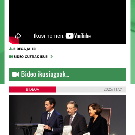
BIDEOA JAITSI
BIDEO GUZTIAK IKUSI
Bideo ikusiagoak...
BIDEOA
2025/11/21