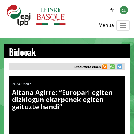
fr
eu
Menua
Bideoak
Ezagutzera eman
2024/06/07
Aitana Agirre: “Europari egiten
dizkiogun ekarpenek egiten
gaituzte handi”