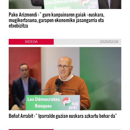
Pako Arizmendi : " gure kanpainaren gaiak : euskara,
mugikortasuna, garapen ekonomiko jasangarria eta
etxebizitza
BIDEOA
2020/02/26
Beñat Arrabit : " Iparralde guzian euskara azkartu behar da"