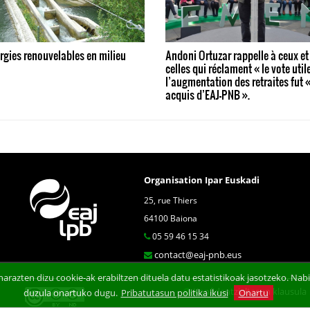
rgies renouvelables en milieu
Andoni Ortuzar rappelle à ceux et
celles qui réclament « le vote util
l’augmentation des retraites fut 
acquis d’EAJ-PNB ».
Organisation Ipar Euskadi
25, rue Thiers
64100 Baiona
05 59 46 15 34
contact@eaj-pnb.eus
arazten dizu cookie-ak erabiltzen dituela datu estatistikoak jasotzeko. N
Konfidentzialtasun klausula
duzula onartuko dugu.
Pribatutasun politika ikusi
Onartu