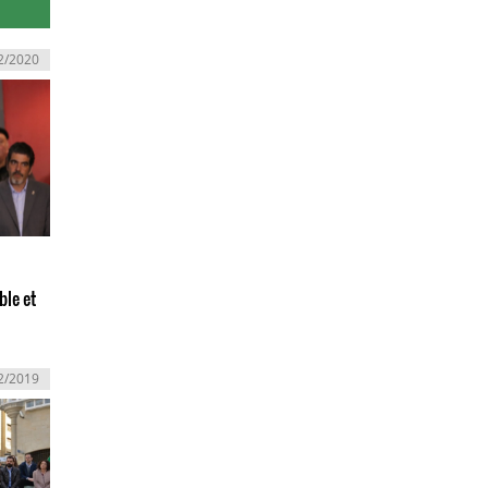
2/2020
le et
2/2019