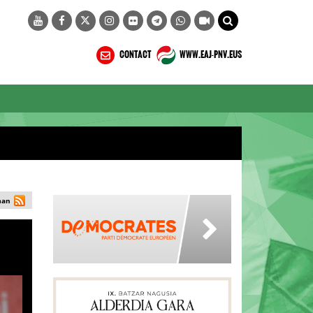
CONTACT
WWW.EAJ-PNV.EUS
man