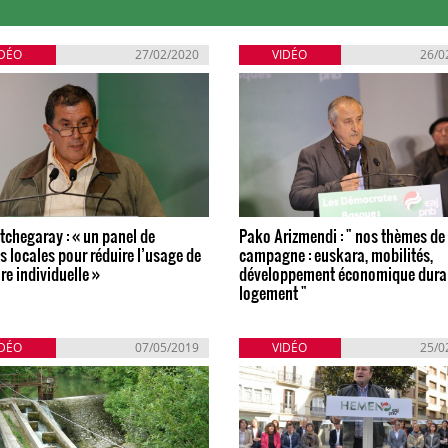
IDÉO
27/02/2020
VIDÉO
26/0
tchegaray : « un panel de
Pako Arizmendi : " nos thèmes de
 locales pour réduire l’usage de
campagne : euskara, mobilités,
ure individuelle »
développement économique durab
logement "
IDÉO
07/05/2019
VIDÉO
25/0