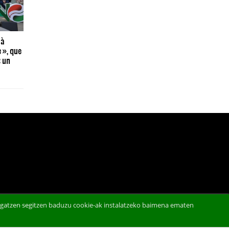
 à
e », que
« un
abigatzen segitzen baduzu cookie-ak instalatzeko baimena ematen