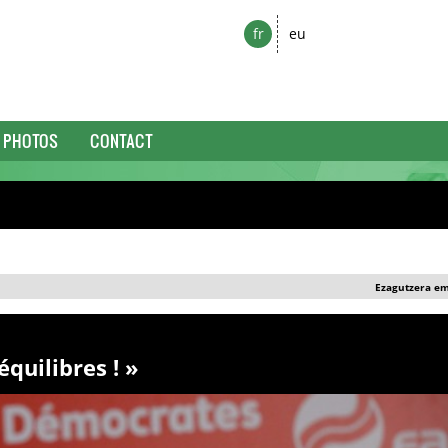
fr
eu
PHOTOS
CONTACT
Ezagutzera e
équilibres ! »