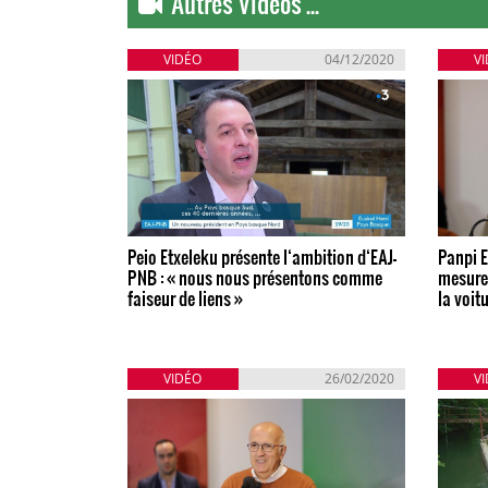
Autres Vidéos ...
VIDÉO
04/12/2020
V
Peio Etxeleku présente l‘ambition d‘EAJ-
Panpi E
PNB : « nous nous présentons comme
mesures
faiseur de liens »
la voit
VIDÉO
26/02/2020
V