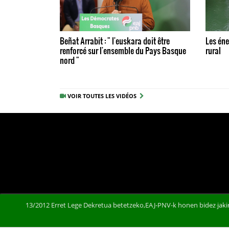
Beñat Arrabit : " l'euskara doit être
Les éne
renforcé sur l'ensemble du Pays Basque
rural
nord "
VOIR TOUTES LES VIDÉOS
13/2012 Erret Lege Dekretua betetzeko,EAJ-PNV-k honen bidez jakin