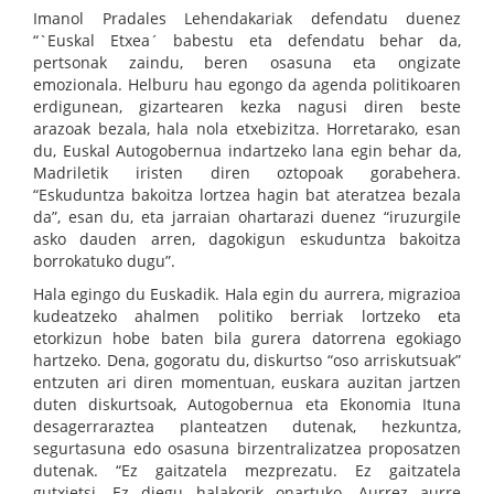
Imanol Pradales Lehendakariak defendatu duenez
“`Euskal Etxea´ babestu eta defendatu behar da,
pertsonak zaindu, beren osasuna eta ongizate
emozionala. Helburu hau egongo da agenda politikoaren
erdigunean, gizartearen kezka nagusi diren beste
arazoak bezala, hala nola etxebizitza. Horretarako, esan
du, Euskal Autogobernua indartzeko lana egin behar da,
Madriletik iristen diren oztopoak gorabehera.
“Eskuduntza bakoitza lortzea hagin bat ateratzea bezala
da”, esan du, eta jarraian ohartarazi duenez “iruzurgile
asko dauden arren, dagokigun eskuduntza bakoitza
borrokatuko dugu”.
Hala egingo du Euskadik. Hala egin du aurrera, migrazioa
kudeatzeko ahalmen politiko berriak lortzeko eta
etorkizun hobe baten bila gurera datorrena egokiago
hartzeko. Dena, gogoratu du, diskurtso “oso arriskutsuak”
entzuten ari diren momentuan, euskara auzitan jartzen
duten diskurtsoak, Autogobernua eta Ekonomia Ituna
desagerraraztea planteatzen dutenak, hezkuntza,
segurtasuna edo osasuna birzentralizatzea proposatzen
dutenak. “Ez gaitzatela mezprezatu. Ez gaitzatela
gutxietsi. Ez diegu halakorik onartuko. Aurrez aurre