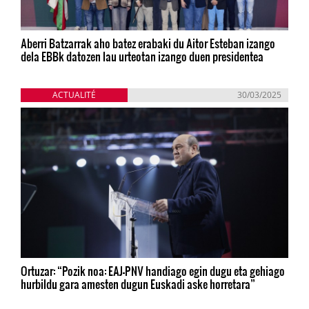
Aberri Batzarrak aho batez erabaki du Aitor Esteban izango
dela EBBk datozen lau urteotan izango duen presidentea
ACTUALITÉ
30/03/2025
Ortuzar: “Pozik noa: EAJ-PNV handiago egin dugu eta gehiago
hurbildu gara amesten dugun Euskadi aske horretara”