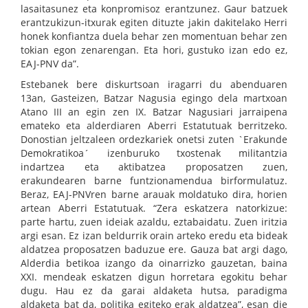
lasaitasunez eta konpromisoz erantzunez. Gaur batzuek
erantzukizun-itxurak egiten dituzte jakin dakitelako Herri
honek konfiantza duela behar zen momentuan behar zen
tokian egon zenarengan. Eta hori, gustuko izan edo ez,
EAJ-PNV da”.
Estebanek bere diskurtsoan iragarri du abenduaren
13an, Gasteizen, Batzar Nagusia egingo dela martxoan
Atano III an egin zen IX. Batzar Nagusiari jarraipena
emateko eta alderdiaren Aberri Estatutuak berritzeko.
Donostian jeltzaleen ordezkariek onetsi zuten `Erakunde
Demokratikoa´ izenburuko txostenak militantzia
indartzea eta aktibatzea proposatzen zuen,
erakundearen barne funtzionamendua birformulatuz.
Beraz, EAJ-PNVren barne arauak moldatuko dira, horien
artean Aberri Estatutuak. “Zera eskatzera natorkizue:
parte hartu, zuen ideiak azaldu, eztabaidatu. Zuen iritzia
argi esan. Ez izan beldurrik orain arteko eredu eta bideak
aldatzea proposatzen baduzue ere. Gauza bat argi dago,
Alderdia betikoa izango da oinarrizko gauzetan, baina
XXI. mendeak eskatzen digun horretara egokitu behar
dugu. Hau ez da garai aldaketa hutsa, paradigma
aldaketa bat da, politika egiteko erak aldatzea”, esan die