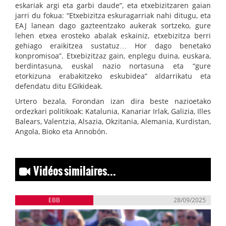
eskariak argi eta garbi daude”, eta etxebizitzaren gaian
jarri du fokua: “Etxebizitza eskuragarriak nahi ditugu, eta
EAJ lanean dago gazteentzako aukerak sortzeko, gure
lehen etxea erosteko abalak eskainiz, etxebizitza berri
gehiago eraikitzea sustatuz… Hor dago benetako
konpromisoa”. Etxebizitzaz gain, enplegu duina, euskara,
berdintasuna, euskal nazio nortasuna eta “gure
etorkizuna erabakitzeko eskubidea” aldarrikatu eta
defendatu ditu EGIkideak.
Urtero bezala, Forondan izan dira beste nazioetako
ordezkari politikoak: Katalunia, Kanariar Irlak, Galizia, Illes
Balears, Valentzia, Alsazia, Okzitania, Alemania, Kurdistan,
Angola, Bioko eta Annobón.
Vidéos similaires...
EBB
28/09/2025