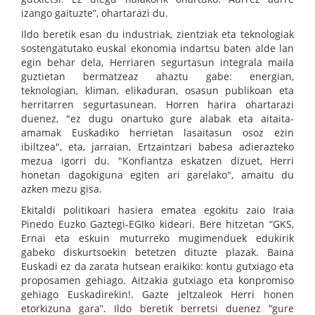
izango gaituzte”, ohartarazi du.
Ildo beretik esan du industriak, zientziak eta teknologiak
sostengatutako euskal ekonomia indartsu baten alde lan
egin behar dela, Herriaren segurtasun integrala maila
guztietan bermatzeaz ahaztu gabe: energian,
teknologian, kliman, elikaduran, osasun publikoan eta
herritarren segurtasunean. Horren harira ohartarazi
duenez, "ez dugu onartuko gure alabak eta aitaita-
amamak Euskadiko herrietan lasaitasun osoz ezin
ibiltzea", eta, jarraian, Ertzaintzari babesa adierazteko
mezua igorri du. "Konfiantza eskatzen dizuet, Herri
honetan dagokiguna egiten ari garelako", amaitu du
azken mezu gisa.
Ekitaldi politikoari hasiera ematea egokitu zaio Iraia
Pinedo Euzko Gaztegi-EGIko kideari. Bere hitzetan “GKS,
Ernai eta eskuin muturreko mugimenduek edukirik
gabeko diskurtsoekin betetzen dituzte plazak. Baina
Euskadi ez da zarata hutsean eraikiko: kontu gutxiago eta
proposamen gehiago. Aitzakia gutxiago eta konpromiso
gehiago Euskadirekin!. Gazte jeltzaleok Herri honen
etorkizuna gara”. Ildo beretik berretsi duenez “gure