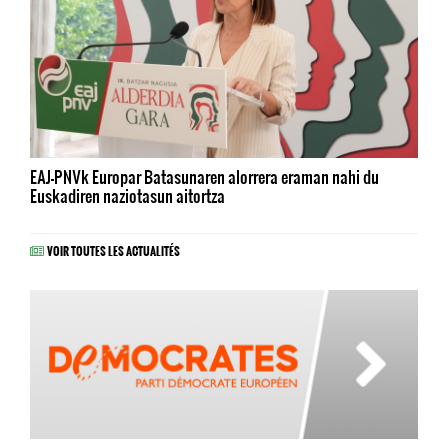
EAJ-PNVk Europar Batasunaren alorrera eraman nahi du
Euskadiren naziotasun aitortza
VOIR TOUTES LES ACTUALITÉS