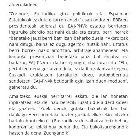
alderdikideei.
“Zorionez, Euskadiko giro politikoak eta Espainiar
Estatukoak ez dute elkarren antzik” esan ondoren, EBBren
presidenteak adierazi du EAJ-PNVk estatus berriaren
inguruko akordio bat nahi duela eta estatu berri horrek
“benetako jauzi berri bat” izan beharko duela. “Akordioak
nahi ditugu, baina ez dugu agertoki hutsik nahi. Estatus
berri horrek nazio aitortzan, arbitraje-ahalmenean eta
kanpoko presentzian benetako jauzi bat ematea ez
badakar, EAJ-PNV ez da hor egongo”, ohartarazi du. “Eta,
gertatzen dena gertatzen dela, ez dadila zalantzarik egon,
Euskadi eraldatzen jarraituko dugu, autogobernua
sendotzen, EAJ-PNVk betidanik egin izan duen moduan”,
gaineratu du.
Amaitzeko, euskal herritarrei eskatu die lan honetan
inplikatzea, eta dei hau bereziki luzatu die alderdikideei
eta gazteei: “Zuek denok, gutako bakoitzak lan bat
daukagu Herri honetako bazter guztiak elkarrekin lotzeko
hariak ehuntzeko (…) Euskadik ez du salbatzailerik behar,
konpromiso kolektiboa behar du. Eta bakoitzarengandik
hasten da dena. Zuongandik”.