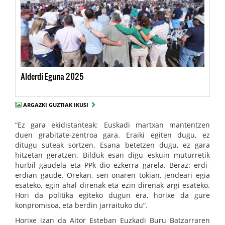
Alderdi Eguna 2025
ARGAZKI GUZTIAK IKUSI
“Ez gara ekidistanteak: Euskadi martxan mantentzen
duen grabitate-zentroa gara. Eraiki egiten dugu, ez
ditugu suteak sortzen. Esana betetzen dugu, ez gara
hitzetan geratzen. Bilduk esan digu eskuin muturretik
hurbil gaudela eta PPk dio ezkerra garela. Beraz: erdi-
erdian gaude. Orekan, sen onaren tokian, jendeari egia
esateko, egin ahal direnak eta ezin direnak argi esateko.
Hori da politika egiteko dugun era, horixe da gure
konpromisoa, eta berdin jarraituko du”.
Horixe izan da Aitor Esteban Euzkadi Buru Batzarraren