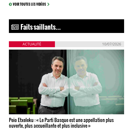
VOIR TOUTES LES VIDÉOS
Faits saillants...
ACTUALITÉ
10/07/2026
Peio Etxeleku : « Le Parti Basque est une appellation plus
ouverte, plus accueillante et plus inclusive »