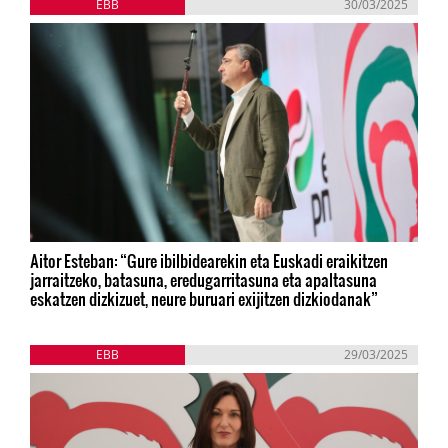
EBB
30/03/2025
Aitor Esteban: “Gure ibilbidearekin eta Euskadi eraikitzen
jarraitzeko, batasuna, eredugarritasuna eta apaltasuna
eskatzen dizkizuet, neure buruari exijitzen dizkiodanak”
EBB
29/03/2025