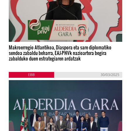
Makroerregio Atlantikoa, Diaspora eta sare diplomatiko
sendoa zabaldu beharra, EAJ-PNVk nazioartera begira
zabalduko duen estrategiaren ardatzak
EBB
30/03/2025