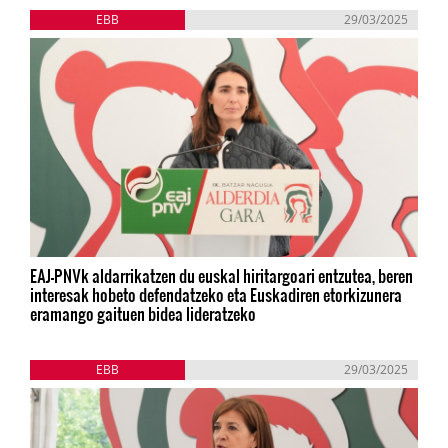
EBB
29/03/2025
EAJ-PNVk aldarrikatzen du euskal hiritargoari entzutea, beren
interesak hobeto defendatzeko eta Euskadiren etorkizunera
eramango gaituen bidea lideratzeko
EBB
29/03/2025