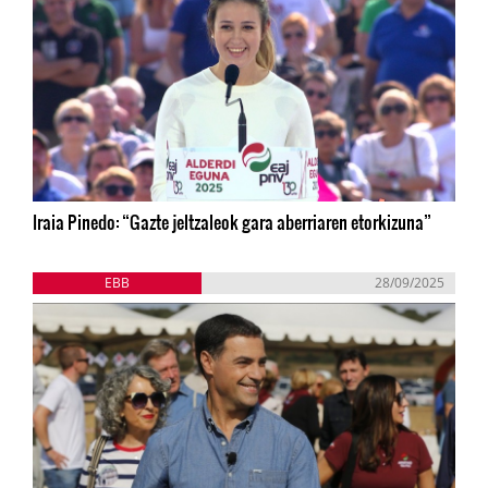
Iraia Pinedo: “Gazte jeltzaleok gara aberriaren etorkizuna”
EBB
28/09/2025