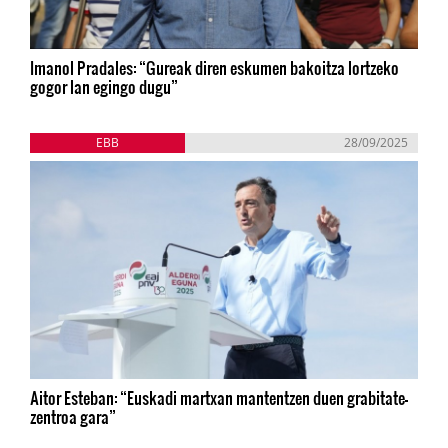
Imanol Pradales: “Gureak diren eskumen bakoitza lortzeko
gogor lan egingo dugu”
EBB
28/09/2025
Aitor Esteban: “Euskadi martxan mantentzen duen grabitate-
zentroa gara”