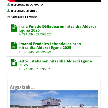
TELECHARGER LA PHOTO
TELECHARGER VIDEO
PARTAGER LA VIDEO
Iraia Pinedo EGIkidearen hitzaldia Alderdi
Eguna 2025
HITZALDIA - 28/09/2025
Imanol Pradales Lehendakariaren
hitzaldia Alderdi Eguna 2025
HITZALDIA - 28/09/2025
Aitor Estebanen hitzaldia Alderdi Eguna
2025
HITZALDIA - 28/09/2025
Argazkiak...