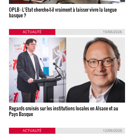
OPLB : L‘Etat cherche-t-il vraiment à laisser vivre la langue
basque ?
ACTUALITÉ
19/06/2026
Regards croisés sur les institutions locales en Alsace et au
Pays Basque
ACTUALITÉ
12/06/2026