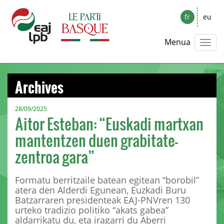
fr
eu
Menua
Archives
28/09/2025
Aitor Esteban: “Euskadi martxan
mantentzen duen grabitate-
zentroa gara”
Formatu berritzaile batean egitean “borobil”
atera den Alderdi Egunean, Euzkadi Buru
Batzarraren presidenteak EAJ-PNVren 130
urteko tradizio politiko “akats gabea”
aldarrikatu du, eta iragarri du Aberri