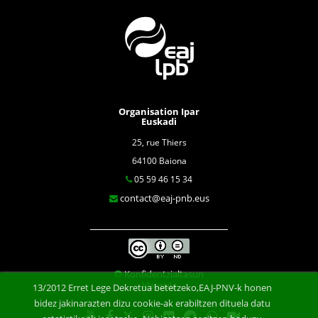
Organisation Ipar
Euskadi
25, rue Thiers
64100 Baiona
05 59 46 15 34
contact@eaj-pnb.eus
Konfidentzialtasun
klausula
13/2012 Erret Lege Dekretua betetzeko,EAJ-PNV-k honen
bidez jakinarazten dizu cookie-ak erabiltzen dituela datu