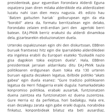
presidenteak, gaur eguerdian Forondara Alderdi Eguna
ospatzera joan diren milaka alderdikide eta alderdizaleei
luzatu nahi izan dien mezu nagusia. 49. edizio hau
´Batzen gaituzten hariak´ goiburupean egin da eta
“borobil” atera da, formatu berritzailean egin delako,
Forondako zelaien erdi-erdian jarri den agertoki berri
batean. EAJ-PNVk berriz erakutsi du alderdi dinamikoa
dela, gizartearekin eboluzionatzen duela.
Urteroko ospakizunean egin ohi den diskurtsoan, EBBren
buruak frantsesez hitz egin die Iparraldeko alderdikideei
eta ingelesa erabili du Europari esateko “Euskadik nazio
gisa dagokion tokia exijitzen duela”. Hala, EBBren
presidenteak jarraian aldarrikatu ditu EAJ-PNVk taula
politikoaren erdigunean duen tokia eta 130 urteren
buruan egiazta dezakeen legatua, ibilbide politiko “akats
gabea” egin duela esanez: “Gure tradizio politikoaren
legatua da Herri fidagarria eraiki dugula: hamarkadetako
konpromiso politikoa, erabaki ausartak, funtzionatzen
duena zaintzea eta funtzionatzen ez duena zuzentzea.
Gure Herria ez da perfektua, hori badakigu. Hala ere,
esan dezakegu zarata egin gabe eraiki dugula, norabidea
finkatuz, konponbideak bilatuz eta beti ausardiaz,