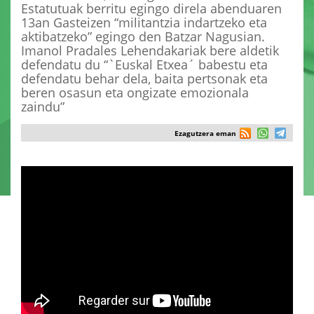
Estatutuak berritu egingo direla abenduaren
13an Gasteizen “militantzia indartzeko eta
aktibatzeko” egingo den Batzar Nagusian.
Imanol Pradales Lehendakariak bere aldetik
defendatu du “`Euskal Etxea´ babestu eta
defendatu behar dela, baita pertsonak eta
beren osasun eta ongizate emozionala
zaindu”
Ezagutzera eman