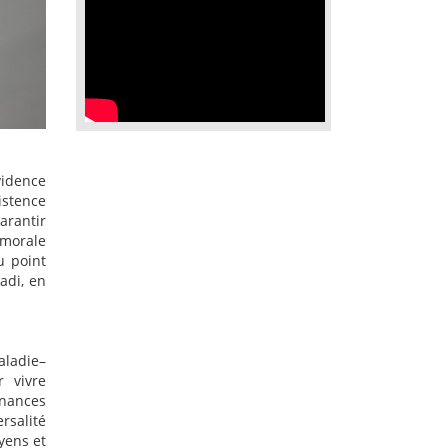
vidence
istence
arantir
 morale
u point
adi, en
aladie–
r vivre
nnances
ersalité
oyens et