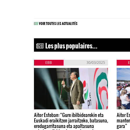
VOIR TOUTES LES ACTUALITÉS
Les plus populaires...
EBB
30/03/2025
Aitor Esteban: “Gure ibilbidearekin eta
Aitor E
Euskadi eraikitzen jarraitzeko, batasuna,
manten
eredugarritasuna eta apaltasuna
gara”