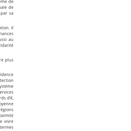
tème de
nale de
 par sa
ion. Il
inances
ussi au
lidarité
re plus
vidence
tection
système
ervices
rds d’€,
moyenne
régions
oximité
e vivre
 termes