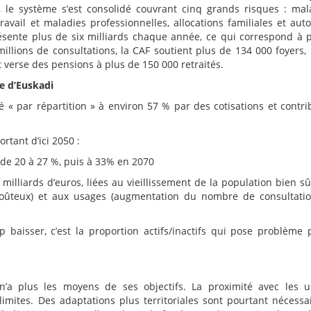
s, le système s’est consolidé couvrant cinq grands risques : mal
 travail et maladies professionnelles, allocations familiales et aut
ésente plus de six milliards chaque année, ce qui correspond à 
lions de consultations, la CAF soutient plus de 134 000 foyers,
t verse des pensions à plus de 150 000 retraités.
e d’Euskadi
é « par répartition » à environ 57 % par des cotisations et contri
ortant d’ici 2050 :
 de 20 à 27 %, puis à 33% en 2070
lliards d’euros, liées au vieillissement de la population bien sû
oûteux) et aux usages (augmentation du nombre de consultati
 baisser, c’est la proportion actifs/inactifs qui pose problème 
n’a plus les moyens de ses objectifs. La proximité avec les u
mites. Des adaptations plus territoriales sont pourtant nécessa