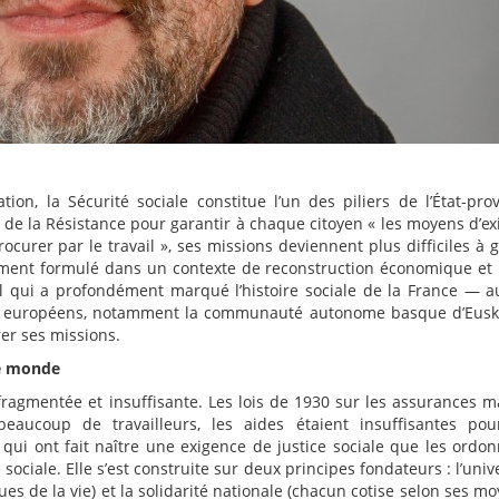
ion, la Sécurité sociale constitue l’un des piliers de l’État-pro
de la Résistance pour garantir à chaque citoyen « les moyens d’ex
ocurer par le travail », ses missions deviennent plus difficiles à g
ement formulé dans un contexte de reconstruction économique et
l qui a profondément marqué l’histoire sociale de la France — a
ires européens, notamment la communauté autonome basque d’Eusk
er ses missions.
le monde
t fragmentée et insuffisante. Les lois de 1930 sur les assurances m
t beaucoup de travailleurs, les aides étaient insuffisantes pou
qui ont fait naître une exigence de justice sociale que les ordo
 sociale. Elle s’est construite sur deux principes fondateurs : l’univ
ues de la vie) et la solidarité nationale (chacun cotise selon ses m