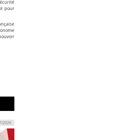
écurité
ol pour
ançaise
utonome
pouvoir
7/2026