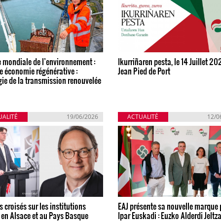
 mondiale de l’environnement :
Ikurriñaren pesta, le 14 Juillet 20
e économie régénérative :
Jean Pied de Port
gie de la transmission renouvelée
UALITÉ
19/06/2026
ACTUALITÉ
12/0
 croisés sur les institutions
EAJ présente sa nouvelle marque 
 en Alsace et au Pays Basque
Ipar Euskadi : Euzko Alderdi Jeltz