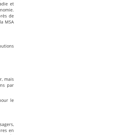
adie et
onomie.
près de
 la MSA
butions
r, mais
ons par
pour le
sagers,
ires en