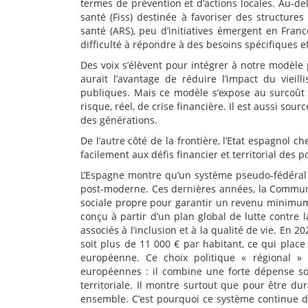
termes de prévention et d’actions locales. Au-del
santé (Fiss) destinée à favoriser des structure
santé (ARS), peu d’initiatives émergent en Franc
difficulté à répondre à des besoins spécifiques 
Des voix s’élèvent pour intégrer à notre modèle 
aurait l’avantage de réduire l’impact du vieil
publiques. Mais ce modèle s’expose au surcoût 
risque, réel, de crise financière. Il est aussi sour
des générations.
De l’autre côté de la frontière, l’Etat espagnol 
facilement aux défis financier et territorial des po
L’Espagne montre qu’un système pseudo-fédéral
post-moderne. Ces dernières années, la Commu
sociale propre pour garantir un revenu minimum e
conçu à partir d’un plan global de lutte contre
associés à l’inclusion et à la qualité de vie. En 20
soit plus de 11 000 € par habitant, ce qui pla
européenne. Ce choix politique « régional »
européennes : il combine une forte dépense soc
territoriale. Il montre surtout que pour être du
ensemble. C’est pourquoi ce système continue d