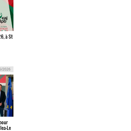
26, à St
6/2026
pour
alea-Le