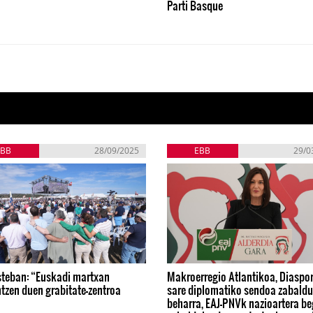
Parti Basque
EBB
28/09/2025
EBB
29/0
steban: “Euskadi martxan
Makroerregio Atlantikoa, Diaspor
tzen duen grabitate-zentroa
sare diplomatiko sendoa zabaldu
beharra, EAJ-PNVk nazioartera be