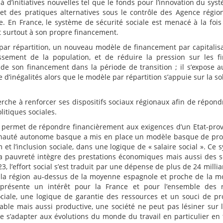
à d’initiatives nouvelles tel que le fonds pour l’innovation du sys
s et des pratiques alternatives sous le contrôle des Agence régio
e. En France, le système de sécurité sociale est menacé à la fois
et surtout à son propre financement.
par répartition, un nouveau modèle de financement par capitalisat
lissement de la population, et de réduire la pression sur les f
de son financement dans la période de transition ; il s’expose a
ce d’inégalités alors que le modèle par répartition s’appuie sur la so
cherche à renforcer ses dispositifs sociaux régionaux afin de répond
litiques sociales.
 permet de répondre financièrement aux exigences d’un Etat-pro
nauté autonome basque a mis en place un modèle basque de pro
t l’inclusion sociale, dans une logique de « salaire social ». Ce 
 la pauvreté intègre des prestations économiques mais aussi des s
23, l’effort social s’est traduit par une dépense de plus de 24 millia
ce la région au-dessus de la moyenne espagnole et proche de la 
 présente un intérêt pour la France et pour l’ensemble des 
iale, une logique de garantie des ressources et un souci de pr
rable mais aussi productive, une société ne peut pas lésiner sur l
e s’adapter aux évolutions du monde du travail en particulier en