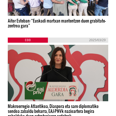
Aitor Esteban: “Euskadi martxan mantentzen duen grabitate-
zentroa gara”
EBB
2025/03/29
Makroerregio Atlantikoa, Diaspora eta sare diplomatiko
sendoa zabaldu beharra, EAJ-PNVk nazioartera begira
zabalduko duen estrategiaren ardatzak