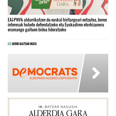
EAJ-PNVk aldarrikatzen du euskal hiritargoari entzutea, beren
interesak hobeto defendatzeko eta Euskadiren etorkizunera
eramango gaituen bidea lideratzeko
BERRI GUZTIAK IKUSI