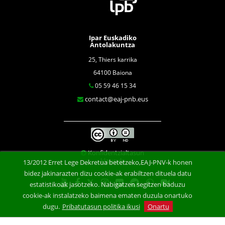
Ipar Euskadiko
Antolakuntza
25, Thiers karrika
64100 Baiona
05 59 46 15 34
contact@eaj-pnb.eus
Konfidentzialtasun
klausula
13/2012 Erret Lege Dekretua betetzeko,EAJ-PNV-k honen
bidez jakinarazten dizu cookie-ak erabiltzen dituela datu
estatistikoak jasotzeko. Nabigatzen segitzen baduzu
cookie-ak instalatzeko baimena ematen duzula onartuko
dugu.
Pribatutasun politika ikusi
Onartu