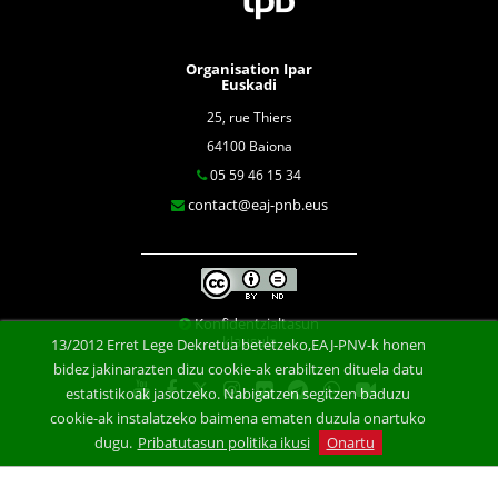
Organisation Ipar
Euskadi
25, rue Thiers
64100 Baiona
05 59 46 15 34
contact@eaj-pnb.eus
Konfidentzialtasun
klausula
13/2012 Erret Lege Dekretua betetzeko,EAJ-PNV-k honen
bidez jakinarazten dizu cookie-ak erabiltzen dituela datu
estatistikoak jasotzeko. Nabigatzen segitzen baduzu
cookie-ak instalatzeko baimena ematen duzula onartuko
dugu.
Pribatutasun politika ikusi
Onartu