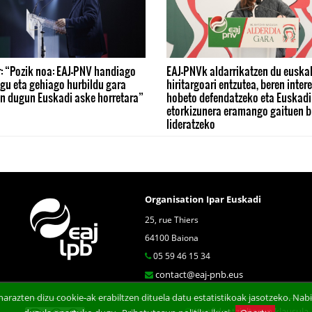
: “Pozik noa: EAJ-PNV handiago
EAJ-PNVk aldarrikatzen du euska
gu eta gehiago hurbildu gara
hiritargoari entzutea, beren inter
n dugun Euskadi aske horretara”
hobeto defendatzeko eta Euskadi
etorkizunera eramango gaituen b
lideratzeko
Organisation Ipar Euskadi
25, rue Thiers
64100 Baiona
05 59 46 15 34
contact@eaj-pnb.eus
arazten dizu cookie-ak erabiltzen dituela datu estatistikoak jasotzeko. N
Konfidentzialtasun klausula