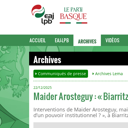
ARCHIVES
ACCUEIL
EAJ-LPB
VIDÉOS
Archives
Communiqués de presse
Archives Lema
22/12/2025
Maider Arosteguy : « Biarrit
Interventions de Maider Arosteguy, maire
d’un pouvoir institutionnel ? », à Biarrit