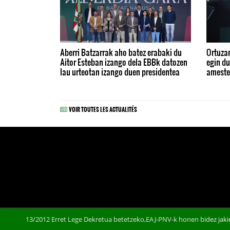
Aberri Batzarrak aho batez erabaki du
Ortuzar
Aitor Esteban izango dela EBBk datozen
egin du
lau urteotan izango duen presidentea
ameste
VOIR TOUTES LES ACTUALITÉS
13/2012 Erret Lege Dekretua betetzeko,EAJ-PNV-k honen bidez jakin