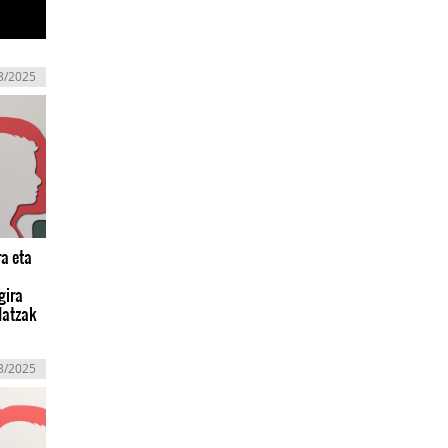
3/2025
a eta
gira
datzak
3/2025