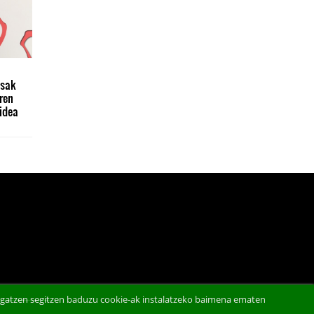
l
esak
ren
idea
abigatzen segitzen baduzu cookie-ak instalatzeko baimena ematen