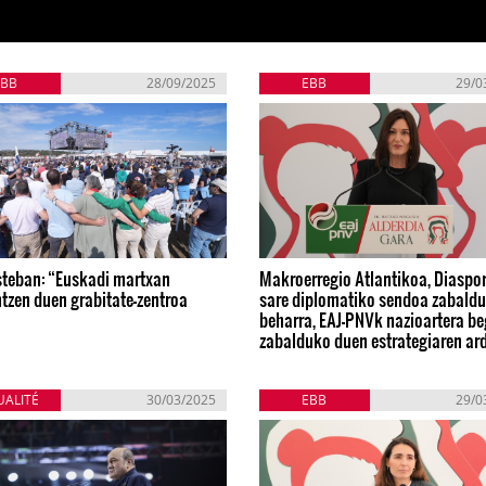
EBB
28/09/2025
EBB
29/0
steban: “Euskadi martxan
Makroerregio Atlantikoa, Diaspor
tzen duen grabitate-zentroa
sare diplomatiko sendoa zabaldu
beharra, EAJ-PNVk nazioartera be
zabalduko duen estrategiaren ar
UALITÉ
30/03/2025
EBB
29/0