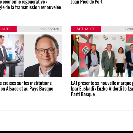
e économie régénérative :
Jean Pied de Port
gie de la transmission renouvelée
UALITÉ
19/06/2026
ACTUALITÉ
12/0
 croisés sur les institutions
EAJ présente sa nouvelle marque 
 en Alsace et au Pays Basque
Ipar Euskadi : Euzko Alderdi Jeltz
Parti Basque