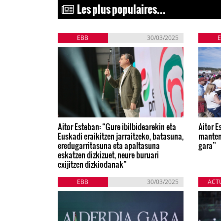
Les plus populaires...
EBB
30/03/2025
Aitor Esteban: “Gure ibilbidearekin eta
Aitor E
Euskadi eraikitzen jarraitzeko, batasuna,
manten
eredugarritasuna eta apaltasuna
gara”
eskatzen dizkizuet, neure buruari
exijitzen dizkiodanak”
EBB
30/03/2025
ACT