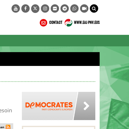
CONTACT
WWW.EAJ-PNV.EUS
besoin
man