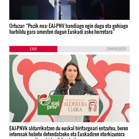
Ortuzar: “Pozik noa: EAJ-PNV handiago egin dugu eta gehiago
hurbildu gara amesten dugun Euskadi aske horretara”
EBB
29/03/2025
EAJ-PNVk aldarrikatzen du euskal hiritargoari entzutea, beren
interesak hobeto defendatzeko eta Euskadiren etorkizunera