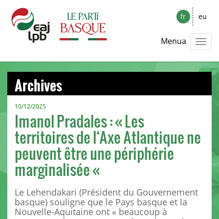
fr
eu
Menua
Archives
10/12/2025
Imanol Pradales : « Les
territoires de l‘Axe Atlantique ne
peuvent être une périphérie
marginalisée «
Le Lehendakari (Président du Gouvernement
basque) souligne que le Pays basque et la
Nouvelle-Aquitaine ont « beaucoup à