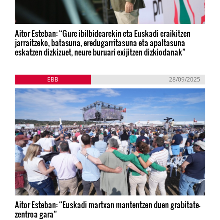
Aitor Esteban: “Gure ibilbidearekin eta Euskadi eraikitzen
jarraitzeko, batasuna, eredugarritasuna eta apaltasuna
eskatzen dizkizuet, neure buruari exijitzen dizkiodanak”
EBB
28/09/2025
Aitor Esteban: “Euskadi martxan mantentzen duen grabitate-
zentroa gara”