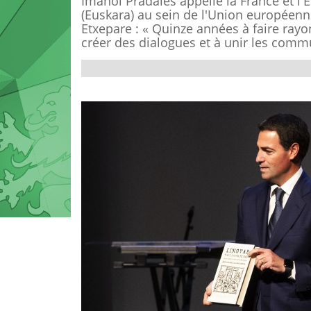
Imanol Pradales appelle la France et l'
(Euskara) au sein de l'Union européenne.
Etxepare : « Quinze années à faire rayo
créer des dialogues et à unir les comm