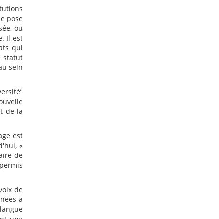
tutions
Je pose
sée, ou
 Il est
ats qui
 statut
au sein
ersité”
ouvelle
t de la
age est
d'hui, «
aire de
 permis
voix de
nnées à
 langue
ent une