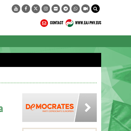
CONTACT
WWW.EAJ-PNV.EUS
a