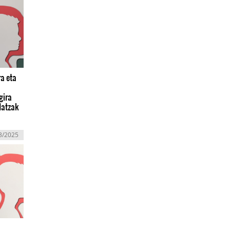
a eta
gira
datzak
3/2025
l