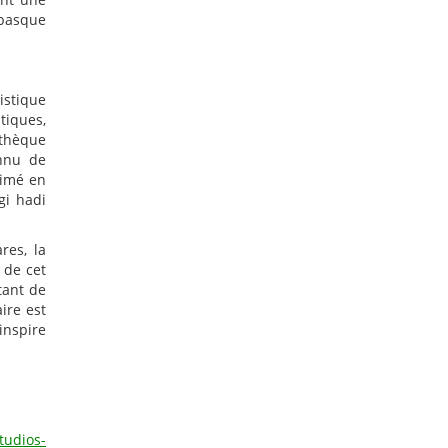
 basque
istique
tiques,
othèque
onnu de
rimé en
gi hadi
res, la
 de cet
tant de
ire est
inspire
tudios-