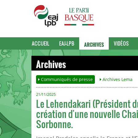
ARCHIVES
ACCUEIL
EAJ-LPB
VIDÉOS
Archives
Communiqués de presse
Archives Lema
21/11/2025
Le Lehendakari (Président 
création d'une nouvelle Chai
Sorbonne.