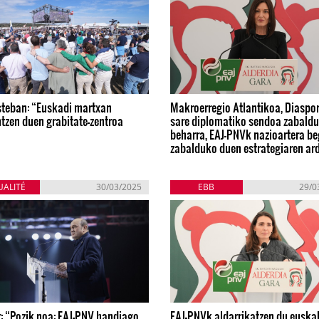
steban: “Euskadi martxan
Makroerregio Atlantikoa, Diaspor
tzen duen grabitate-zentroa
sare diplomatiko sendoa zabaldu
beharra, EAJ-PNVk nazioartera be
zabalduko duen estrategiaren ar
UALITÉ
30/03/2025
EBB
29/0
: “Pozik noa: EAJ-PNV handiago
EAJ-PNVk aldarrikatzen du euska