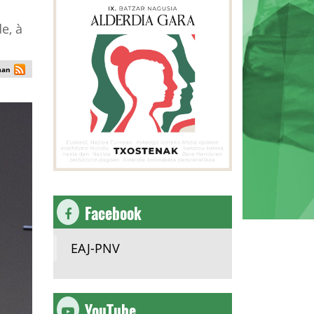
e, à
man
Facebook
EAJ-PNV
YouTube