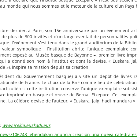
er au monde qui nous sommes et le moteur de la culture d’un Pays
mbre dernier, à Paris, son 15e anniversaire par un événement art
de plus de 300 invités et d’un large éventail de personnalités poli
basque. L’événement s’est tenu dans le grand auditorium de la Bibli
 valeur symbolique : l’institution abrite l’unique exemplaire c
llement exposé au Musée basque de Bayonne –, premier livre imp
ui a donné son nom à l’Institut et dont la devise, « Euskara, jal
e »), inspire sa mission depuis sa création.
résident du Gouvernement basque) a visité un dépôt de livres ra
nationale de France. Le choix de la BnF comme lieu de célébration
articulière : cette institution conserve l’unique exemplaire subsis
ivre imprimé en basque et œuvre de Bernat Etxepare. Cet exempla
 La célèbre devise de l’auteur, « Euskara, jalgi hadi mundura » 
 :
www.irekia.euskadi.eus
s/news/106248-lehendakari-anuncia-creacion-una-nueva-catedra-es