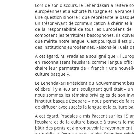
Lors de son discours, le Lehendakari a réitéré s
européennes et a exhorté l'Espagne et la France 
une question sincère : que représente le basque
un trésor vivant de communication à chérir et à p
de la responsabilité de tous les Européens de l
composent les territoires bascophones. Ils doiven
que mérite notre langue. C'est pourquoi il est pl
des institutions européennes. Faisons-le ! Cela 
À cet égard, M. Pradales a souligné que « l'Euro
en reconnaissant l’euskara comme langue officie
chaire leur permettra de « franchir une nouvelle
culture basque ».
Le Lehendakari (Président du Gouvernement bas
célébré il y a 480 ans, soulignant qu'il était « u
nous sommes les témoins privilégiés de son inven
l'Institut basque Etxepare « nous permet de faire
de diffuser avec succès la langue et la culture 
À cet égard, Pradales a mis l'accent sur les 15 an
l’euskara et de la culture basque à travers le 
bâtir des ponts et à promouvoir le rayonnement 
au public. » Pour sa part, la vice-Première min