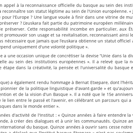
on appel à la reconnaissance officielle du basque au sein des insti
à reconnaître son statut légitime au sein de l'Union européenne. « 
 pour l'Europe ? Une langue vouée à finir dans une vitrine de mu
réserver ? L’euskara fait partie du patrimoine européen millénaire.
e préserver. Cette responsabilité incombe en particulier, aux Ét
t promouvoir son usage et sa revitalisation, reconnaissant ainsi le
us nécessaire que jamais que l’euskara obtienne un statut officiel 
dépend uniquement d'une volonté politique ».
pe a une occasion unique de concrétiser la devise “Unie dans la div
lle au sein des institutions européennes ». Il a relevé que la n
 étape dans la créativité, la pensée et l'universalité du basque e
que) a également rendu hommage à Bernat Etxepare, dont l'hérit
n pionnier de la politique linguistique d'avant-garde » et qu'aujour
tion et de la vision d'un Basque ». Il a noté que le 15e annivers
 le lien entre le passé et l'avenir, en célébrant un parcours qui a
basques dans le monde entier ».
nées d'activité de l'Institut : « Quinze années à faire entendre la 
monde, à créer des dialogues et à unir les communautés. Quinze a
international du basque. Quinze années à ouvrir sans cesse notre
istre a déclaré que l’Institut basque Etxepare « n’est pas seulem