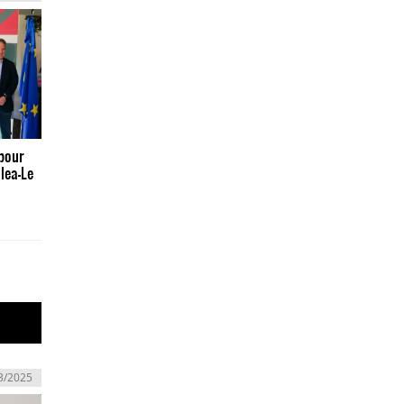
pour
alea-Le
3/2025