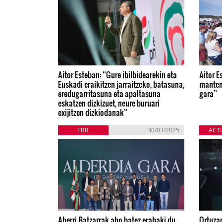
Aitor Esteban: “Gure ibilbidearekin eta
Aitor E
Euskadi eraikitzen jarraitzeko, batasuna,
manten
eredugarritasuna eta apaltasuna
gara”
eskatzen dizkizuet, neure buruari
exijitzen dizkiodanak”
EBB
30/03/2025
ACT
Aberri Batzarrak aho batez erabaki du
Ortuzar