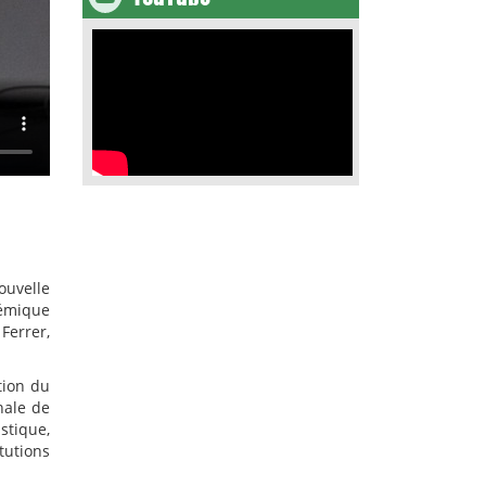
ouvelle
démique
Ferrer,
tion du
nale de
stique,
tutions