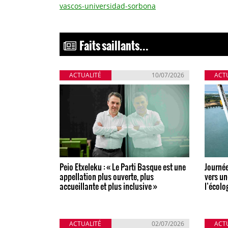
vascos-universidad-sorbona
Faits saillants...
ACTUALITÉ
10/07/2026
ACT
Peio Etxeleku : « Le Parti Basque est une
Journée
appellation plus ouverte, plus
vers un
accueillante et plus inclusive »
l’écolo
ACTUALITÉ
02/07/2026
ACT