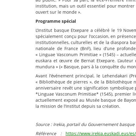
institution, mais un outil essentiel pour montr
ouvert sur le monde ».
Programme spécial
L’Institut basque Etxepare a célébré le 19 Nove
spécialement conçu pour l’occasion, en présence 
institutionnelles, culturelles et de la diaspora 
nationale de France (BnF), lieu d’une profonde
« Linguae Vasconum Primitiae » (1545) – actue
euskara et œuvre de Bernat Etxepare. L’auteur q
mundura » (« Basque, pars à la conquête du mond
Avant l’événement principal, le Lehendakari (P
« Bibliothèque de pierres », de la Bibliothèque 
anniversaire revêt une signification symbolique p
*Linguae Vasconum Primitiae* (1545), premier l
actuellement exposé au Musée basque de Bayonne.
la mission de l’Institut depuis sa création.
Source : Irekia, portail du Gouvernement basque
Référence :
https://www.irekia.euskadi.eus/e