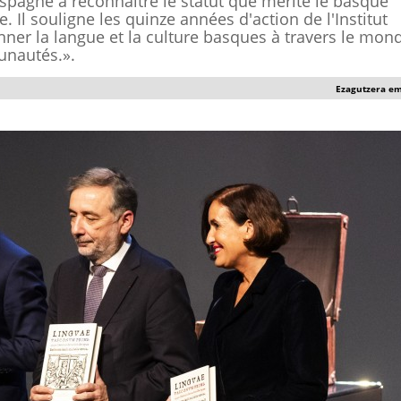
Espagne à reconnaître le statut que mérite le basque
 Il souligne les quinze années d'action de l'Institut
nner la langue et la culture basques à travers le mond
unautés.».
Ezagutzera e