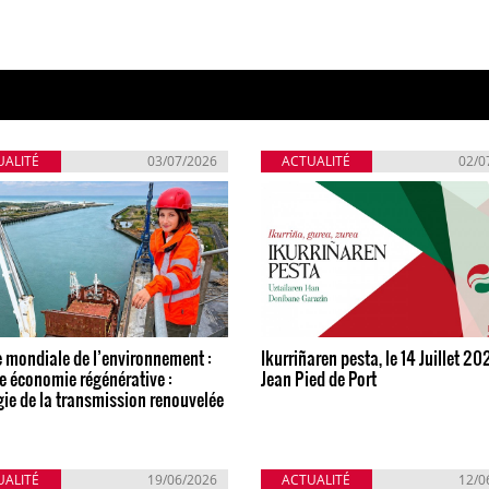
UALITÉ
03/07/2026
ACTUALITÉ
02/0
 mondiale de l’environnement :
Ikurriñaren pesta, le 14 Juillet 20
e économie régénérative :
Jean Pied de Port
gie de la transmission renouvelée
UALITÉ
19/06/2026
ACTUALITÉ
12/0