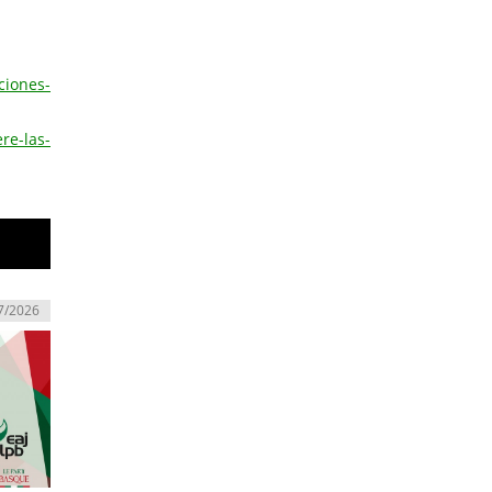
ciones-
re-las-
7/2026