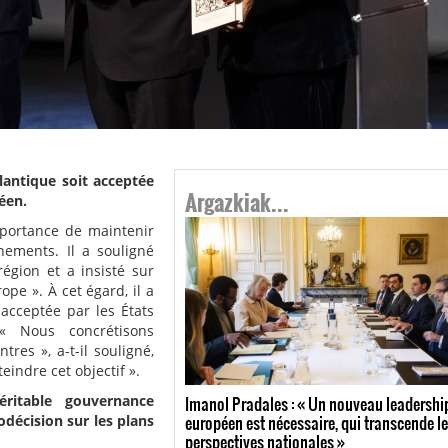
antique soit acceptée
Argazkiak...
éen.
portance de maintenir
nements. Il a souligné
gion et a insisté sur
pe ». À cet égard, il a
acceptée par les États
 Nous concrétisons
res », a-t-il souligné,
indre cet objectif ».
ritable gouvernance
Imanol Pradales : « Un nouveau leadershi
européen est nécessaire, qui transcende l
décision sur les plans
perspectives nationales »