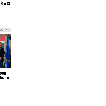
26, à St
6/2026
pour
alea-Le