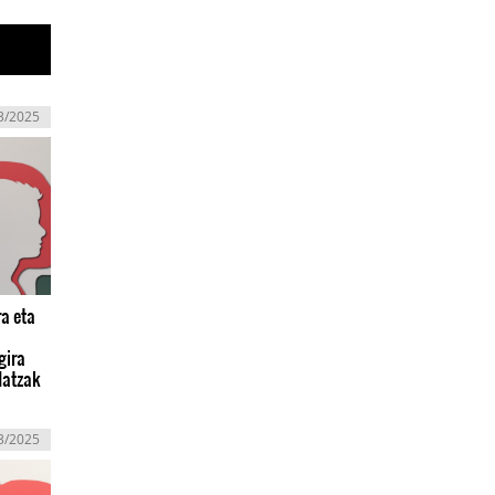
3/2025
a eta
gira
datzak
3/2025