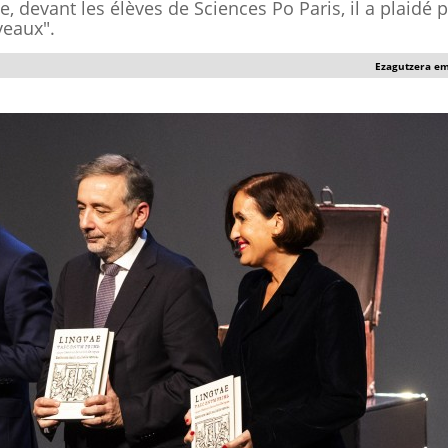
, devant les élèves de Sciences Po Paris, il a plaidé 
eaux".
Ezagutzera e