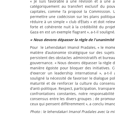
« Je suis favorable à une révision et à une a
catégoriquement au transfert exclusif du pou
capitales, comme l’a proposé la Commission. 
permettre une codécision sur les plans politique
réduire à un simple « club d’États » et doit relev
forte et cohérente nuit à la crédibilité du pro
Gaza en est un exemple flagrant », a-t-il souligné
« Nous devons dépasser la règle de l'unanimité
Pour le Lehendakari Imanol Pradales, « le moment
matière d’autonomie stratégique sur des sujets c
persistent des obstacles administratifs et bureauc
gouvernance. « Nous devons dépasser la règle de
manière égoïste pour bloquer des initiatives. 
d'exercer un leadership international », a-t-i
souligné la nécessité de favoriser le dialogue pol
maturité et de renforcer la culture du consensus
d'anti-politique. Respect, participation, transpare
confrontations constantes, notre responsabilité 
consensus entre les divers groupes ; de promouvoi
ceux qui pensent différemment », a conclu Imano
Photo : le lehendakari Imanol Pradales avec la 