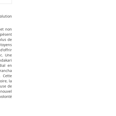
olution
 et non
 pèsent
plus de
itoyens
’offrir
ic. Une
ndakari
dial en
Arancha
. Cette
ire, la
euse de
 nouvel
volonté