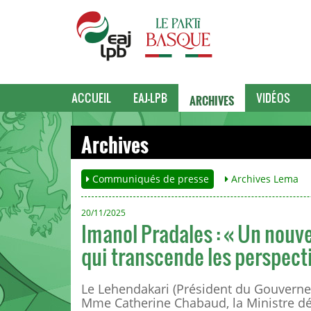
ARCHIVES
ACCUEIL
EAJ-LPB
VIDÉOS
Archives
Communiqués de presse
Archives Lema
20/11/2025
Imanol Pradales : « Un nouv
qui transcende les perspect
Le Lehendakari (Président du Gouvernem
Mme Catherine Chabaud, la Ministre dél