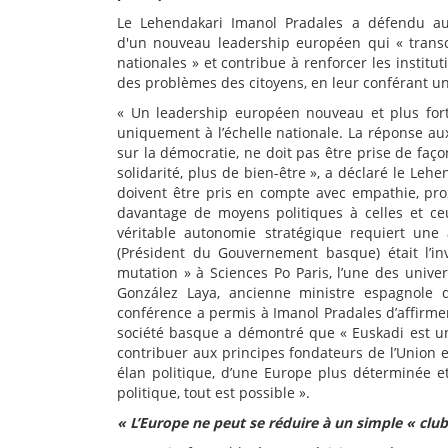
Le Lehendakari Imanol Pradales a défendu auj
d'un nouveau leadership européen qui « transc
nationales » et contribue à renforcer les instit
des problèmes des citoyens, en leur conférant un
« Un leadership européen nouveau et plus fort 
uniquement à l’échelle nationale. La réponse a
sur la démocratie, ne doit pas être prise de façon
solidarité, plus de bien-être », a déclaré le Le
doivent être pris en compte avec empathie, proxim
davantage de moyens politiques à celles et ce
véritable autonomie stratégique requiert une 
(Président du Gouvernement basque) était l’in
mutation » à Sciences Po Paris, l’une des unive
González Laya, ancienne ministre espagnole d
conférence a permis à Imanol Pradales d’affirmer
société basque a démontré que « Euskadi est un
contribuer aux principes fondateurs de l’Union
élan politique, d’une Europe plus déterminée et 
politique, tout est possible ».
« L’Europe ne peut se réduire à un simple « club