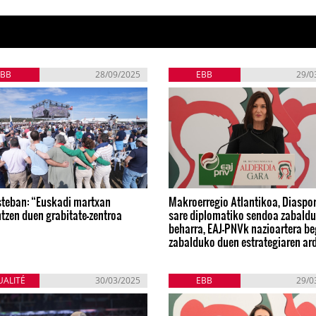
EBB
28/09/2025
EBB
29/0
steban: “Euskadi martxan
Makroerregio Atlantikoa, Diaspor
tzen duen grabitate-zentroa
sare diplomatiko sendoa zabaldu
beharra, EAJ-PNVk nazioartera be
zabalduko duen estrategiaren ar
UALITÉ
30/03/2025
EBB
29/0