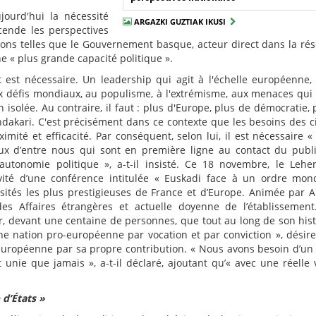
ourd'hui la nécessité
ARGAZKI GUZTIAK IKUSI
ende les perspectives
utions telles que le Gouvernement basque, acteur direct dans la rés
e « plus grande capacité politique ».
est nécessaire. Un leadership qui agit à l'échelle européenne,
ux défis mondiaux, au populisme, à l'extrémisme, aux menaces qui
 isolée. Au contraire, il faut : plus d'Europe, plus de démocratie, 
hendakari. C'est précisément dans ce contexte que les besoins des c
ité et efficacité. Par conséquent, selon lui, il est nécessaire « d
ux d’entre nous qui sont en première ligne au contact du publ
autonomie politique », a-t-il insisté. Ce 18 novembre, le Lehe
vité d’une conférence intitulée « Euskadi face à un ordre mon
rsités les plus prestigieuses de France et d’Europe. Animée par 
es Affaires étrangères et actuelle doyenne de l’établissement
, devant une centaine de personnes, que tout au long de son histo
e nation pro-européenne par vocation et par conviction », désir
 européenne par sa propre contribution. « Nous avons besoin d’un
unie que jamais », a-t-il déclaré, ajoutant qu’« avec une réelle 
 d’États »