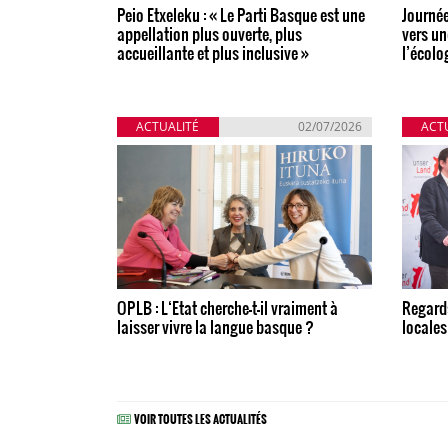
Peio Etxeleku : « Le Parti Basque est une
Journée
appellation plus ouverte, plus
vers un
accueillante et plus inclusive »
l’écolo
ACTUALITÉ
02/07/2026
ACT
OPLB : L‘Etat cherche-t-il vraiment à
Regards
laisser vivre la langue basque ?
locales
VOIR TOUTES LES ACTUALITÉS