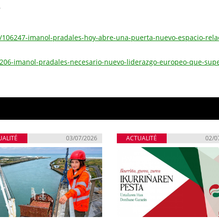
s/106247-imanol-pradales-hoy-abre-una-puerta-nuevo-espacio-rela
6206-imanol-pradales-necesario-nuevo-liderazgo-europeo-que-supe
UALITÉ
03/07/2026
ACTUALITÉ
02/0