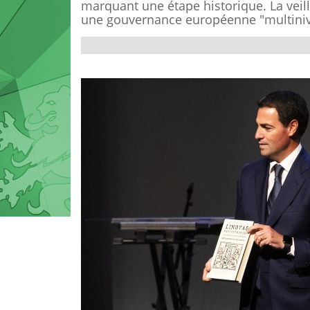
marquant une étape historique. La veille
une gouvernance européenne "multiniv