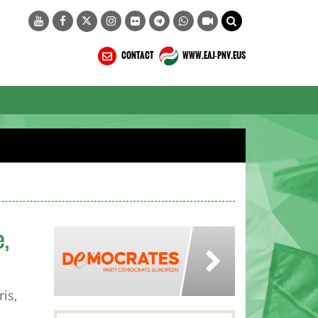
CONTACT
WWW.EAJ-PNV.EUS
e,
is,