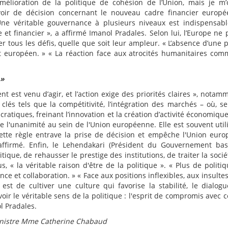
mélioration de la politique de cohésion de l’Union, mais je m
voir de décision concernant le nouveau cadre financier europ
Une véritable gouvernance à plusieurs niveaux est indispensab
 et financier », a affirmé Imanol Pradales. Selon lui, l’Europe ne 
er tous les défis, quelle que soit leur ampleur. « L’absence d’une p
jet européen. » « La réaction face aux atrocités humanitaires com
.
 »
 est venu d’agir, et l’action exige des priorités claires », notam
lés tels que la compétitivité, l’intégration des marchés – où, sel
ratiques, freinant l’innovation et la création d’activité économique
 l'unanimité au sein de l'Union européenne. Elle est souvent util
Cette règle entrave la prise de décision et empêche l'Union eur
l affirmé. Enfin, le Lehendakari (Président du Gouvernement ba
itique, de rehausser le prestige des institutions, de traiter la soci
, « la véritable raison d'être de la politique ». « Plus de politi
nce et collaboration. » « Face aux positions inflexibles, aux insulte
est de cultiver une culture qui favorise la stabilité, le dialogu
r le véritable sens de la politique : l'esprit de compromis avec ce
l Pradales.
ministre Mme Catherine Chabaud