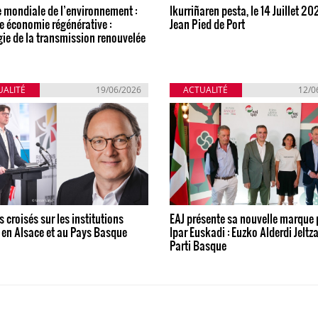
 mondiale de l’environnement :
Ikurriñaren pesta, le 14 Juillet 20
e économie régénérative :
Jean Pied de Port
gie de la transmission renouvelée
UALITÉ
19/06/2026
ACTUALITÉ
12/0
 croisés sur les institutions
EAJ présente sa nouvelle marque 
 en Alsace et au Pays Basque
Ipar Euskadi : Euzko Alderdi Jeltz
Parti Basque