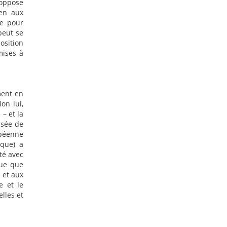
’oppose
éen aux
le pour
peut se
osition
mises à
ment en
on lui,
 – et la
isée de
opéenne
sque) a
été avec
que que
s et aux
e et le
lles et