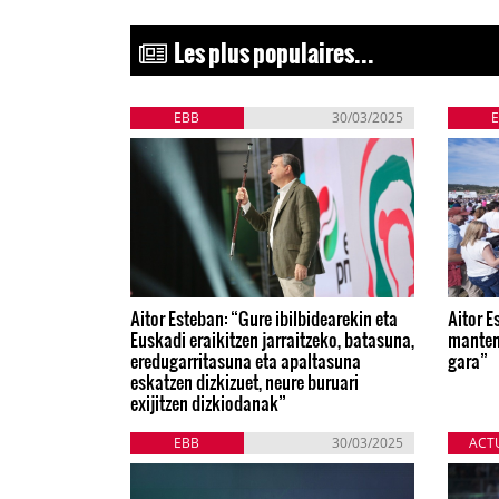
Les plus populaires...
EBB
30/03/2025
Aitor Esteban: “Gure ibilbidearekin eta
Aitor E
Euskadi eraikitzen jarraitzeko, batasuna,
manten
eredugarritasuna eta apaltasuna
gara”
eskatzen dizkizuet, neure buruari
exijitzen dizkiodanak”
EBB
30/03/2025
ACT