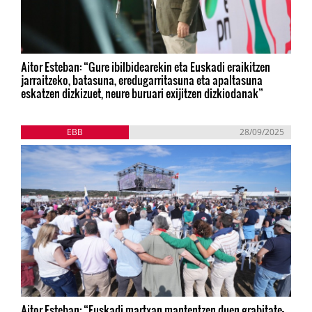
Aitor Esteban: “Gure ibilbidearekin eta Euskadi eraikitzen
jarraitzeko, batasuna, eredugarritasuna eta apaltasuna
eskatzen dizkizuet, neure buruari exijitzen dizkiodanak”
EBB
28/09/2025
Aitor Esteban: “Euskadi martxan mantentzen duen grabitate-