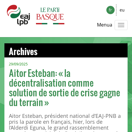
fr
eu
Menua
Archives
29/09/2025
Aitor Esteban: « la
décentralisation comme
solution de sortie de crise gagne
du terrain »
Aitor Esteban, président national d‘EAJ-PNB a
pris la parole en français, hier, lors de
l‘Alderdi Eguna, le grand rassemblement