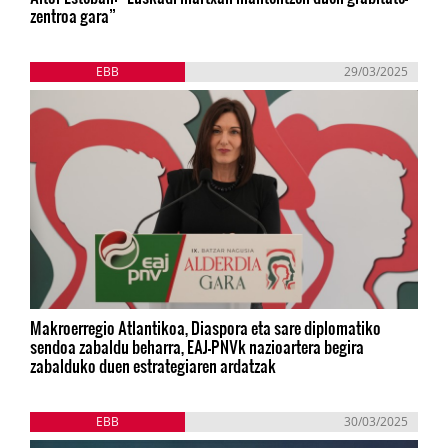
zentroa gara”
EBB
29/03/2025
Makroerregio Atlantikoa, Diaspora eta sare diplomatiko
sendoa zabaldu beharra, EAJ-PNVk nazioartera begira
zabalduko duen estrategiaren ardatzak
EBB
30/03/2025