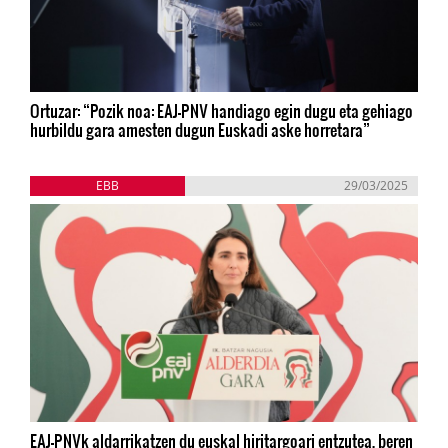
Ortuzar: “Pozik noa: EAJ-PNV handiago egin dugu eta gehiago
hurbildu gara amesten dugun Euskadi aske horretara”
EBB
29/03/2025
EAJ-PNVk aldarrikatzen du euskal hiritargoari entzutea, beren