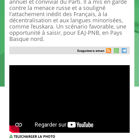
annuel et convivial du Parti. Il a mis en garde
contre la menace russe et a souligné
l‘attachement inédit des Français, à la
décentralisation et aux langues minorisées,
comme l‘euskara. Un scénario favorable, une
opportunité à saisir, pour EAJ-PNB, en Pays
Basque nord.
Ezagutzera eman
TELECHARGER LA PHOTO