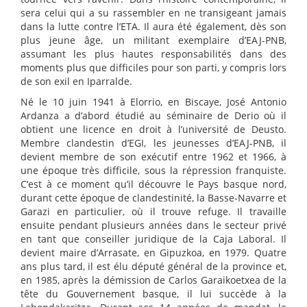
sera celui qui a su rassembler en ne transigeant jamais
dans la lutte contre l’ETA. Il aura été également, dès son
plus jeune âge, un militant exemplaire d’EAJ-PNB,
assumant les plus hautes responsabilités dans des
moments plus que difficiles pour son parti, y compris lors
de son exil en Iparralde.
Né le 10 juin 1941 à Elorrio, en Biscaye, José Antonio
Ardanza a d’abord étudié au séminaire de Derio où il
obtient une licence en droit à l’université de Deusto.
Membre clandestin d’EGI, les jeunesses d’EAJ-PNB, il
devient membre de son exécutif entre 1962 et 1966, à
une époque très difficile, sous la répression franquiste.
C’est à ce moment qu’il découvre le Pays basque nord,
durant cette époque de clandestinité, la Basse-Navarre et
Garazi en particulier, où il trouve refuge. Il travaille
ensuite pendant plusieurs années dans le secteur privé
en tant que conseiller juridique de la Caja Laboral. Il
devient maire d’Arrasate, en Gipuzkoa, en 1979. Quatre
ans plus tard, il est élu député général de la province et,
en 1985, après la démission de Carlos Garaikoetxea de la
tête du Gouvernement basque, il lui succède à la