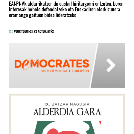
EAJ-PNVk aldarrikatzen du euskal hiritargoari entzutea, beren
interesak hobeto defendatzeko eta Euskadiren etorkizunera
eramango gaituen bidea lideratzeko
VOIR TOUTES LES ACTUALITÉS