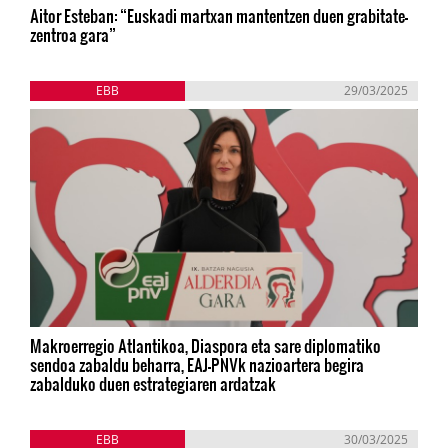
Aitor Esteban: “Euskadi martxan mantentzen duen grabitate-
zentroa gara”
EBB
29/03/2025
Makroerregio Atlantikoa, Diaspora eta sare diplomatiko
sendoa zabaldu beharra, EAJ-PNVk nazioartera begira
zabalduko duen estrategiaren ardatzak
EBB
30/03/2025