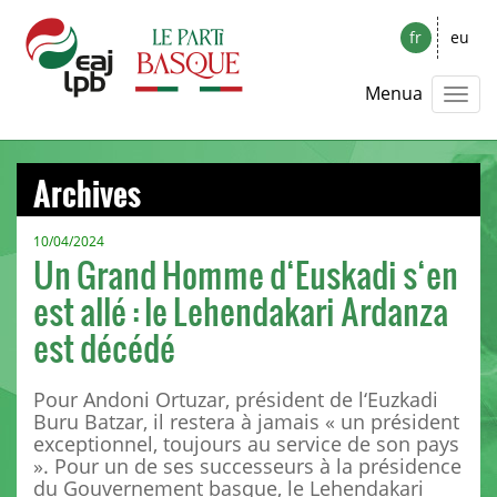
fr
eu
Menua
Archives
10/04/2024
Un Grand Homme d‘Euskadi s‘en
est allé : le Lehendakari Ardanza
est décédé
Pour Andoni Ortuzar, président de l‘Euzkadi
Buru Batzar, il restera à jamais « un président
exceptionnel, toujours au service de son pays
». Pour un de ses successeurs à la présidence
du Gouvernement basque, le Lehendakari