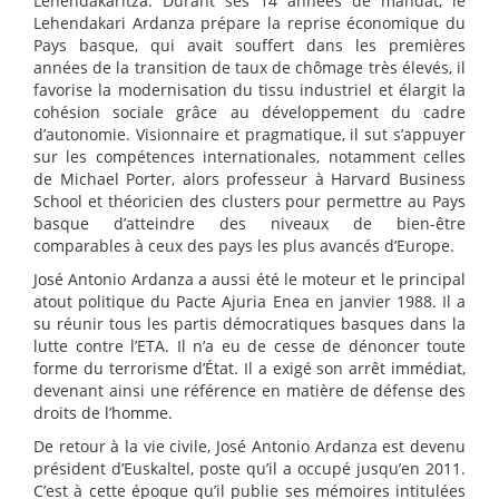
Lehendakaritza. Durant ses 14 années de mandat, le
Lehendakari Ardanza prépare la reprise économique du
Pays basque, qui avait souffert dans les premières
années de la transition de taux de chômage très élevés, il
favorise la modernisation du tissu industriel et élargit la
cohésion sociale grâce au développement du cadre
d’autonomie. Visionnaire et pragmatique, il sut s’appuyer
sur les compétences internationales, notamment celles
de Michael Porter, alors professeur à Harvard Business
School et théoricien des clusters pour permettre au Pays
basque d’atteindre des niveaux de bien-être
comparables à ceux des pays les plus avancés d’Europe.
José Antonio Ardanza a aussi été le moteur et le principal
atout politique du Pacte Ajuria Enea en janvier 1988. Il a
su réunir tous les partis démocratiques basques dans la
lutte contre l’ETA. Il n’a eu de cesse de dénoncer toute
forme du terrorisme d’État. Il a exigé son arrêt immédiat,
devenant ainsi une référence en matière de défense des
droits de l’homme.
De retour à la vie civile, José Antonio Ardanza est devenu
président d’Euskaltel, poste qu’il a occupé jusqu’en 2011.
C’est à cette époque qu’il publie ses mémoires intitulées