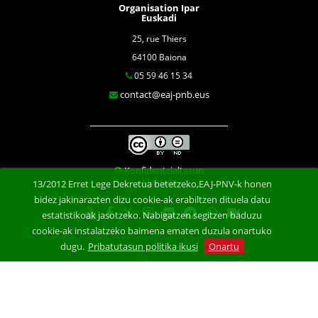
Organisation Ipar
Euskadi
25, rue Thiers
64100 Baiona
05 59 46 15 34
contact@eaj-pnb.eus
Konfidentzialtasun
klausula
13/2012 Erret Lege Dekretua betetzeko,EAJ-PNV-k honen
bidez jakinarazten dizu cookie-ak erabiltzen dituela datu
estatistikoak jasotzeko. Nabigatzen segitzen baduzu
cookie-ak instalatzeko baimena ematen duzula onartuko
dugu.
Pribatutasun politika ikusi
Onartu