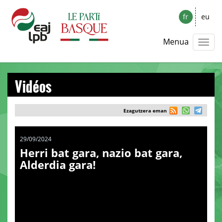
fr
eu
Menua
Vidéos
Ezagutzera eman
29/09/2024
Herri bat gara, nazio bat gara,
Alderdia gara!