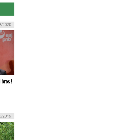
2/2020
ibres !
5/2019