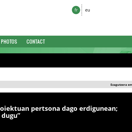
fr
eu
PHOTOS
CONTACT
Ezagutzera e
roiektuan pertsona dago erdigunean;
i dugu”