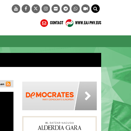
CONTACT
WWW.EAJ-PNV.EUS
man