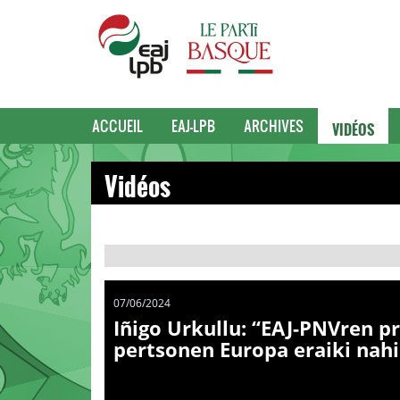
VIDÉOS
ACCUEIL
EAJ-LPB
ARCHIVES
Vidéos
07/06/2024
Iñigo Urkullu: “EAJ-PNVren p
pertsonen Europa eraiki nah