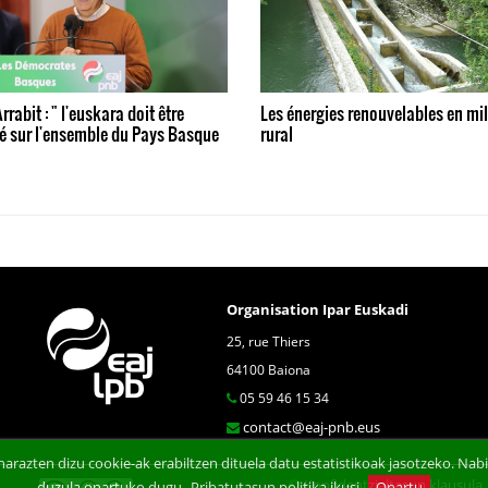
rrabit : " l'euskara doit être
Les énergies renouvelables en mil
é sur l'ensemble du Pays Basque
rural
Organisation Ipar Euskadi
25, rue Thiers
64100 Baiona
05 59 46 15 34
contact@eaj-pnb.eus
arazten dizu cookie-ak erabiltzen dituela datu estatistikoak jasotzeko. N
Konfidentzialtasun klausula
duzula onartuko dugu.
Pribatutasun politika ikusi
Onartu