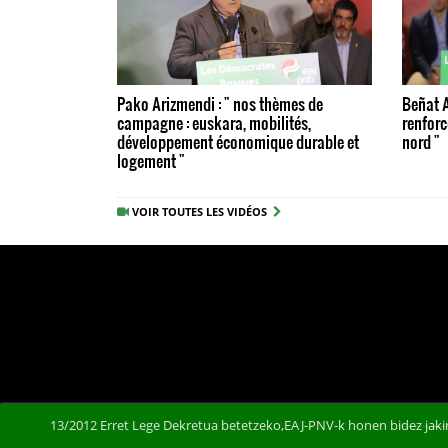
Pako Arizmendi : " nos thèmes de
Beñat A
campagne : euskara, mobilités,
renforc
développement économique durable et
nord "
logement "
VOIR TOUTES LES VIDÉOS
13/2012 Erret Lege Dekretua betetzeko,EAJ-PNV-k honen bidez jakin