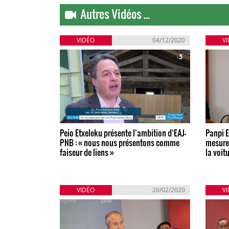
Autres Vidéos ...
VIDÉO
04/12/2020
V
Peio Etxeleku présente l‘ambition d‘EAJ-
Panpi E
PNB : « nous nous présentons comme
mesures
faiseur de liens »
la voit
VIDÉO
26/02/2020
V