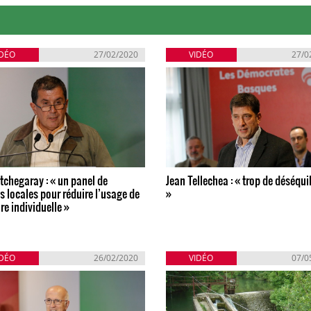
IDÉO
27/02/2020
VIDÉO
27/0
tchegaray : « un panel de
Jean Tellechea : « trop de déséquil
 locales pour réduire l’usage de
»
ure individuelle »
IDÉO
26/02/2020
VIDÉO
07/0