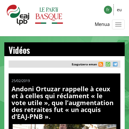
fr
eu
Menua
Vidéos
Ezagutzera eman
25/02/2019
Andoni Ortuzar rappelle à ceux
et à celles qui réclament « le
vote utile », que l’augmentation
des retraites fut « un acquis
d’EAJ-PNB ».