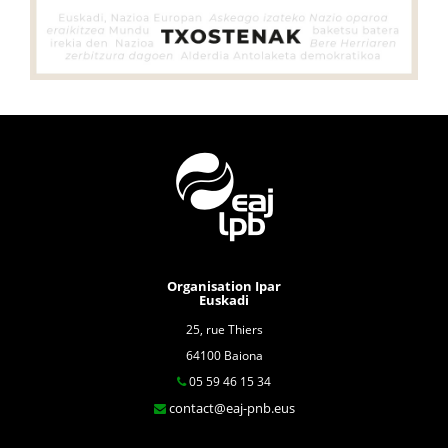
Organisation Ipar
Euskadi
25, rue Thiers
64100 Baiona
05 59 46 15 34
contact@eaj-pnb.eus