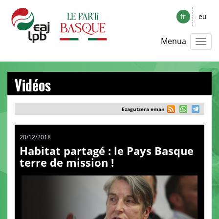
fr
eu
Menua
Vidéos
Ezagutzera eman
20/12/2018
Habitat partagé : le Pays Basque
terre de mission !