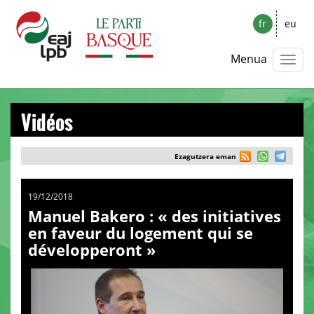
fr
eu
Menua
Vidéos
Ezagutzera eman
19/12/2018
Manuel Bakero : « des initiatives
en faveur du logement qui se
développeront »