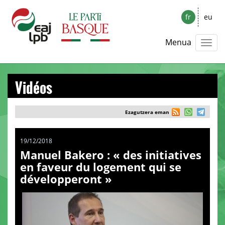
fr
eu
Menua
Vidéos
Ezagutzera eman
19/12/2018
Manuel Bakero : « des initiatives
en faveur du logement qui se
développeront »