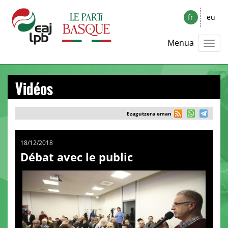
fr
eu
Menua
Vidéos
Ezagutzera eman
18/12/2018
Débat avec le public