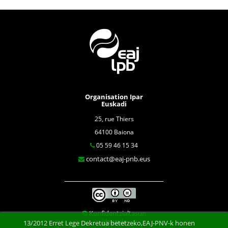
Organisation Ipar
Euskadi
25, rue Thiers
64100 Baiona
05 59 46 15 34
contact@eaj-pnb.eus
Konfidentzialtasun
klausula
13/2012 Erret Lege Dekretua betetzeko,EAJ-PNV-k honen