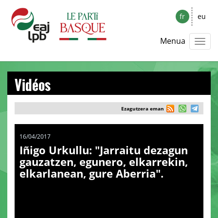
fr
eu
Menua
Vidéos
Ezagutzera eman
16/04/2017
Iñigo Urkullu: "Jarraitu dezagun
gauzatzen, egunero, elkarrekin,
elkarlanean, gure Aberria".