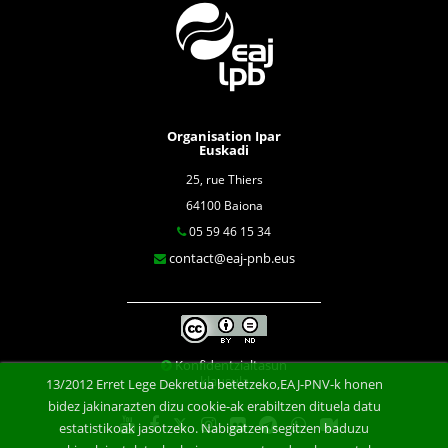
Organisation Ipar
Euskadi
25, rue Thiers
64100 Baiona
05 59 46 15 34
contact@eaj-pnb.eus
Konfidentzialtasun
klausula
13/2012 Erret Lege Dekretua betetzeko,EAJ-PNV-k honen
bidez jakinarazten dizu cookie-ak erabiltzen dituela datu
estatistikoak jasotzeko. Nabigatzen segitzen baduzu