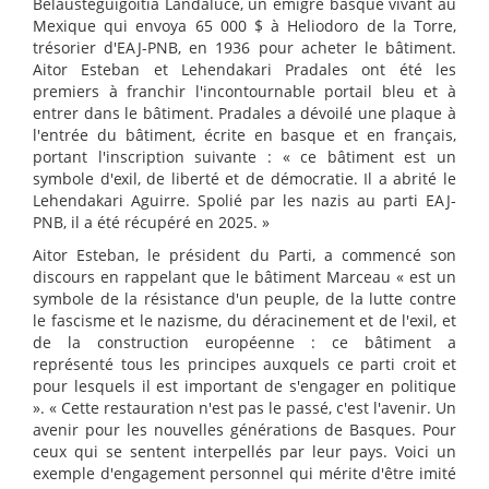
Belausteguigoitia Landaluce, un émigré basque vivant au
Mexique qui envoya 65 000 $ à Heliodoro de la Torre,
trésorier d'EAJ-PNB, en 1936 pour acheter le bâtiment.
Aitor Esteban et Lehendakari Pradales ont été les
premiers à franchir l'incontournable portail bleu et à
entrer dans le bâtiment. Pradales a dévoilé une plaque à
l'entrée du bâtiment, écrite en basque et en français,
portant l'inscription suivante : « ce bâtiment est un
symbole d'exil, de liberté et de démocratie. Il a abrité le
Lehendakari Aguirre. Spolié par les nazis au parti EAJ-
PNB, il a été récupéré en 2025. »
Aitor Esteban, le président du Parti, a commencé son
discours en rappelant que le bâtiment Marceau « est un
symbole de la résistance d'un peuple, de la lutte contre
le fascisme et le nazisme, du déracinement et de l'exil, et
de la construction européenne : ce bâtiment a
représenté tous les principes auxquels ce parti croit et
pour lesquels il est important de s'engager en politique
». « Cette restauration n'est pas le passé, c'est l'avenir. Un
avenir pour les nouvelles générations de Basques. Pour
ceux qui se sentent interpellés par leur pays. Voici un
exemple d'engagement personnel qui mérite d'être imité