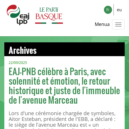
fr
eu
Menua
Archives
22/09/2025
EAJ-PNB célèbre à Paris, avec
solennité et émotion, le retour
historique et juste de l'immeuble
de l'avenue Marceau
Lors d'une cérémonie chargée de symboles,
Aitor Esteban, président de l'EBB, a déclaré :
le siège de l’avenue Marceau est « un