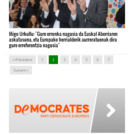
Iñigo Urkullu: "Gure erronka nagusia da Euskal Aberriaren
askatasuna, eta Europako herrialderik aurreratuenak dira
gure erreferentzia nagusia"
« Précédent
1
2
3
4
5
6
7
Suivant »