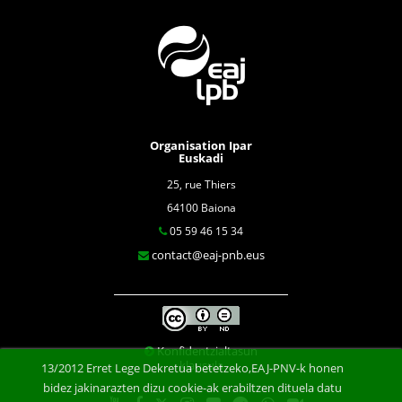
Organisation Ipar
Euskadi
25, rue Thiers
64100 Baiona
05 59 46 15 34
contact@eaj-pnb.eus
Konfidentzialtasun
klausula
13/2012 Erret Lege Dekretua betetzeko,EAJ-PNV-k honen
bidez jakinarazten dizu cookie-ak erabiltzen dituela datu