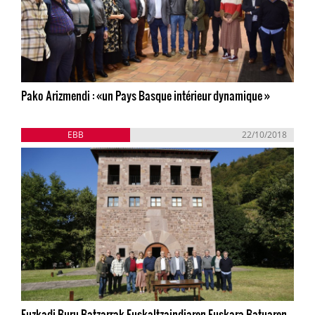
Pako Arizmendi : «un Pays Basque intérieur dynamique »
EBB
22/10/2018
Euzkadi Buru Batzarrak Euskaltzaindiaren Euskara Batuaren