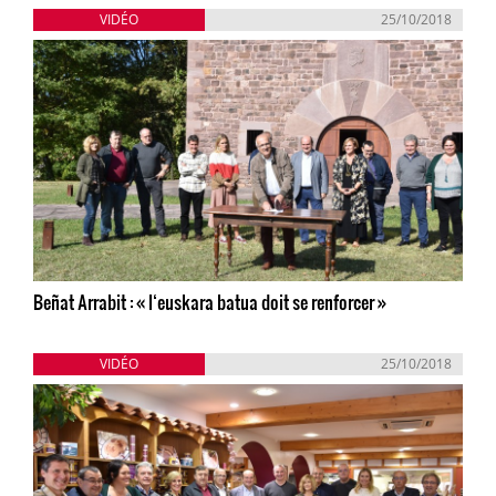
VIDÉO
25/10/2018
Beñat Arrabit : « l‘euskara batua doit se renforcer »
VIDÉO
25/10/2018