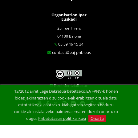
Organisation Ipar
Euskadi
25, rue Thiers
64100 Baiona
05 59 46 15 34
contact@eaj-pnb.eus
Konfidentzialtasun
klausula
13/2012 Erret Lege Dekretua betetzeko,EAJ-PNV-k honen
bidez jakinarazten dizu cookie-ak erabiltzen dituela datu
estatistikoak jasotzeko. Nabigatzen segitzen baduzu
cookie-ak instalatzeko baimena ematen duzula onartuko
dugu.
Pribatutasun politika ikusi
Onartu