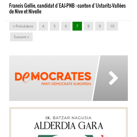
Francis Gellie, candidat d´EAJ-PNB : canton d´Ustaritz-Vallées
de Nive et Nivelle
« Précédent
4
5
6
7
8
9
10
Suivant »