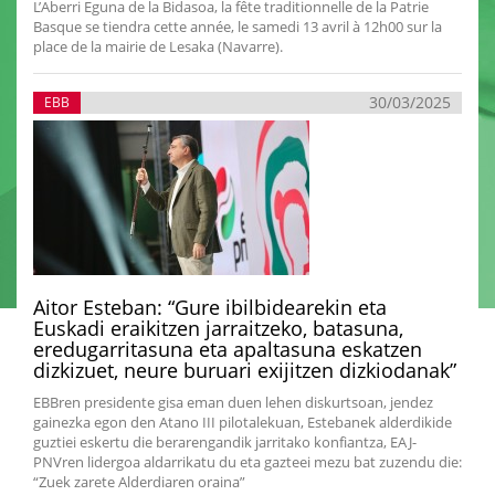
L’Aberri Eguna de la Bidasoa, la fête traditionnelle de la Patrie
Basque se tiendra cette année, le samedi 13 avril à 12h00 sur la
place de la mairie de Lesaka (Navarre).
30/03/2025
EBB
Aitor Esteban: “Gure ibilbidearekin eta
Euskadi eraikitzen jarraitzeko, batasuna,
eredugarritasuna eta apaltasuna eskatzen
dizkizuet, neure buruari exijitzen dizkiodanak”
EBBren presidente gisa eman duen lehen diskurtsoan, jendez
gainezka egon den Atano III pilotalekuan, Estebanek alderdikide
guztiei eskertu die berarengandik jarritako konfiantza, EAJ-
PNVren lidergoa aldarrikatu du eta gazteei mezu bat zuzendu die:
“Zuek zarete Alderdiaren oraina”