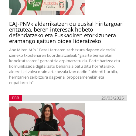
EAJ-PNVk aldarrikatzen du euskal hiritargoari
entzutea, beren interesak hobeto
defendatzeko eta Euskadiren etorkizunera
eramango gaituen bidea lideratzeko
Ane Miren Atín `Bere Herriaren zerbitzura dagoen alderdia´
izeneko txostenaren koordinatzaileak “gizarte berriarekin
konektatzearen” garrantzia azpimarratu du. Parte hartzea eta
komunikazioa digitalizatu beharra aipatu ditu horretarako,
alderdi jeltzalea orain arte bezala izan dadin “ alderdi hurbila,
herritarren zerbitzura dagoena, proposamenekin eta
enpatiarekin”
29/03/2025
EBB