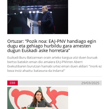
Ortuzar: “Pozik noa: EAJ-PNV handiago egin
dugu eta gehiago hurbildu gara amesten
dugun Euskadi aske horretara”
Euzkadi Buru Batzarrean orain arteko kargua utzi duen buruak
bertso batekin eman dio amaiera EAJ-PNVren Aberri
Exekutibaren burutzan hamabi urtez eman duen aldiari: “Inork ez
beza inoiz ahaztu: batasuna da indarra!”
29/03/2025
EBB