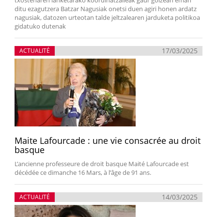
txostenaren lanketarako koordinatzaileak gaur goizean eman
ditu ezagutzera Batzar Nagusiak onetsi duen agiri honen ardatz
nagusiak, datozen urteotan talde jeltzalearen jarduketa politikoa
gidatuko dutenak
17/03/2025
ACTUALITÉ
Maite Lafourcade : une vie consacrée au droit
basque
L’ancienne professeure de droit basque Maité Lafourcade est
décédée ce dimanche 16 Mars, à l’âge de 91 ans.
14/03/2025
ACTUALITÉ