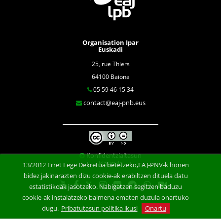
Organisation Ipar
Euskadi
25, rue Thiers
64100 Baiona
05 59 46 15 34
contact@eaj-pnb.eus
Konfidentzialtasun
klausula
13/2012 Erret Lege Dekretua betetzeko,EAJ-PNV-k honen
bidez jakinarazten dizu cookie-ak erabiltzen dituela datu
estatistikoak jasotzeko. Nabigatzen segitzen baduzu
cookie-ak instalatzeko baimena ematen duzula onartuko
dugu.
Pribatutasun politika ikusi
Onartu