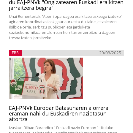
du EAJ-PNVk "Ongizatearen Euskadi eraikitzen
jarraitzera begira"
Unai Rementeriak, 'Aberri oparoagoa eraikitzea askeago izateko'
agiriaren koordinatzaileak gaur aurkeztu du talde jeltzalearen
ibilbide orria, zerbitzu publikoen eta jarduketa
sozioekonomikoaren alorrean herritarren zerbitzura dagoen
tresna izaten jarraitzeko
29/03/2025
EBB
EAJ-PNVk Europar Batasunaren alorrera
eraman nahi du Euskadiren naziotasun
aitortza
Izaskun Bilbao Barandica `Euskadi nazio Europan´ tituluko