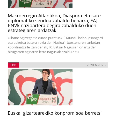
Makroerregio Atlantikoa, Diaspora eta sare
diplomatiko sendoa zabaldu beharra, EAJ-
PNVk nazioartera begira zabalduko duen
estrategiaren ardatzak
Oihane Agirregoitia eurodiputatuak, `Mundu hobe, jasangarri
eta baketsu batera irekia den Nazioa´ txostenaren lanketan
koordinatzaile izan denak, IX. Batzar Nagusian onartu den
hirugarren agiriaren lerro nagusiak azaldu ditu
29/03/2025
EBB
Euskal gizartearekiko konpromisoa berretsi