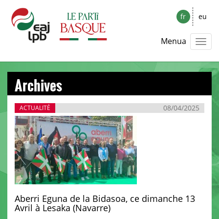
fr
eu
Menua
Archives
08/04/2025
ACTUALITÉ
Aberri Eguna de la Bidasoa, ce dimanche 13
Avril à Lesaka (Navarre)