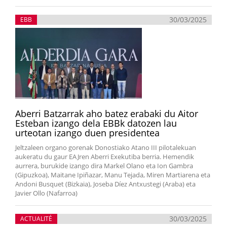
30/03/2025
EBB
Aberri Batzarrak aho batez erabaki du Aitor
Esteban izango dela EBBk datozen lau
urteotan izango duen presidentea
Jeltzaleen organo gorenak Donostiako Atano III pilotalekuan
aukeratu du gaur EAJren Aberri Exekutiba berria. Hemendik
aurrera, burukide izango dira Markel Olano eta Ion Gambra
(Gipuzkoa), Maitane Ipiñazar, Manu Tejada, Miren Martiarena eta
Andoni Busquet (Bizkaia), Joseba Díez Antxustegi (Araba) eta
Javier Ollo (Nafarroa)
30/03/2025
ACTUALITÉ