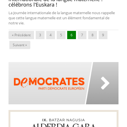
célébrons l‘Euskara !
La Journée internationale de la langue maternelle nous rappelle
que cette langue maternelle est un élément fondamental de
notre vie.
« Précédent
3
4
5
6
7
8
9
Suivant »