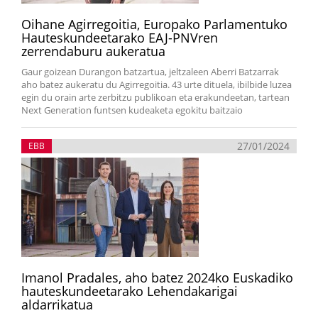
Oihane Agirregoitia, Europako Parlamentuko
Hauteskundeetarako EAJ-PNVren
zerrendaburu aukeratua
Gaur goizean Durangon batzartua, jeltzaleen Aberri Batzarrak
aho batez aukeratu du Agirregoitia. 43 urte dituela, ibilbide luzea
egin du orain arte zerbitzu publikoan eta erakundeetan, tartean
Next Generation funtsen kudeaketa egokitu baitzaio
27/01/2024
EBB
Imanol Pradales, aho batez 2024ko Euskadiko
hauteskundeetarako Lehendakarigai
aldarrikatua