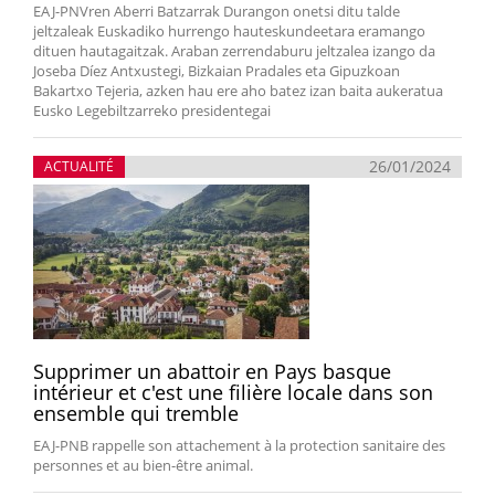
EAJ-PNVren Aberri Batzarrak Durangon onetsi ditu talde
jeltzaleak Euskadiko hurrengo hauteskundeetara eramango
dituen hautagaitzak. Araban zerrendaburu jeltzalea izango da
Joseba Díez Antxustegi, Bizkaian Pradales eta Gipuzkoan
Bakartxo Tejeria, azken hau ere aho batez izan baita aukeratua
Eusko Legebiltzarreko presidentegai
26/01/2024
ACTUALITÉ
Supprimer un abattoir en Pays basque
intérieur et c'est une filière locale dans son
ensemble qui tremble
EAJ-PNB rappelle son attachement à la protection sanitaire des
personnes et au bien-être animal.