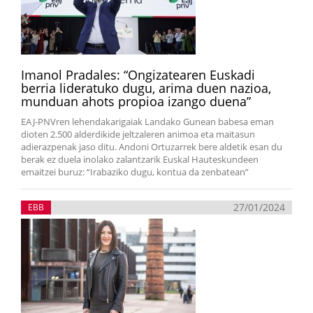
Imanol Pradales: “Ongizatearen Euskadi
berria lideratuko dugu, arima duen nazioa,
munduan ahots propioa izango duena”
EAJ-PNVren lehendakarigaiak Landako Gunean babesa eman
dioten 2.500 alderdikide jeltzaleren animoa eta maitasun
adierazpenak jaso ditu. Andoni Ortuzarrek bere aldetik esan du
berak ez duela inolako zalantzarik Euskal Hauteskundeen
emaitzei buruz: “Irabaziko dugu, kontua da zenbatean”
27/01/2024
EBB