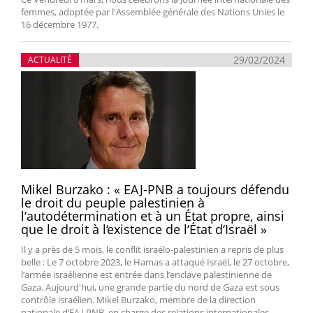
femmes, adoptée par l'Assemblée générale des Nations Unies le
16 décembre 1977.
29/02/2024
ACTUALITÉ
Mikel Burzako : « EAJ-PNB a toujours défendu
le droit du peuple palestinien à
l‘autodétermination et à un État propre, ainsi
que le droit à l‘existence de l‘État d‘Israël »
Il y a près de 5 mois, le conflit israélo-palestinien a repris de plus
belle : Le 7 octobre 2023, le Hamas a attaqué Israël, le 27 octobre,
l‘armée israélienne est entrée dans l‘enclave palestinienne de
Gaza. Aujourd'hui, une grande partie du nord de Gaza est sous
contrôle israélien. Mikel Burzako, membre de la direction
nationale d‘EAJ-PNB, en charge des relations internationales