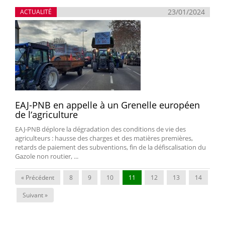
23/01/2024
ACTUALITÉ
EAJ-PNB en appelle à un Grenelle européen
de l‘agriculture
EAJ-PNB déplore la dégradation des conditions de vie des
agriculteurs : hausse des charges et des matières premières,
retards de paiement des subventions, fin de la défiscalisation du
Gazole non routier, ...
« Précédent
8
9
10
11
12
13
14
Suivant »