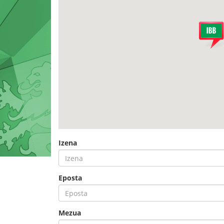
Izena
Eposta
Mezua