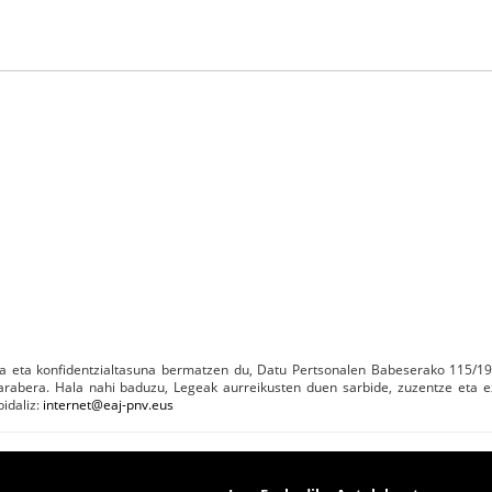
 eta konfidentzialtasuna bermatzen du, Datu Pertsonalen Babeserako 115/1
rabera. Hala nahi baduzu, Legeak aurreikusten duen sarbide, zuzentze eta e
idaliz:
internet@eaj-pnv.eus