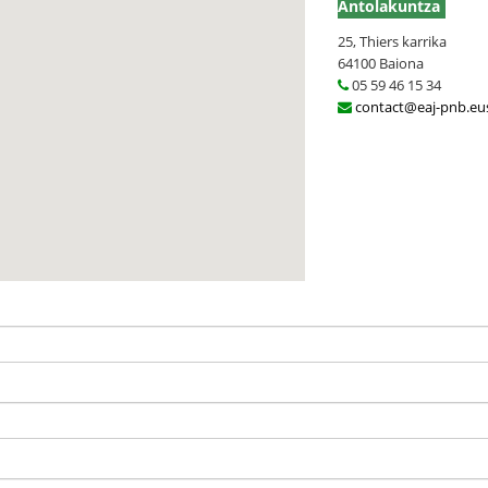
Antolakuntza
25, Thiers karrika
64100 Baiona
05 59 46 15 34
contact@eaj-pnb.eu