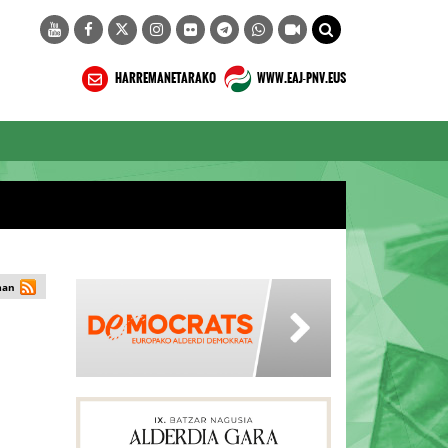
HARREMANETARAKO
WWW.EAJ-PNV.EUS
man