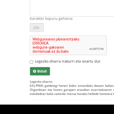
Karakter kopuru gehiena:
Legezko oharra irakurri eta onartu dut
Bidali
Legezko oharra:
EAJ-PNVk galdetegi honen bidez emandako datuen babesa
Organikoan eta honen garapen araudian ezarritakoaren a
eskubideaz balia zaitezke mezua honako helbide honetara b