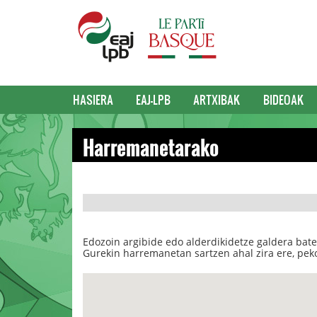
HASIERA
EAJ-LPB
ARTXIBAK
BIDEOAK
Harremanetarako
Edozoin argibide edo alderdikidetze galdera bate
Gurekin harremanetan sartzen ahal zira ere, peko