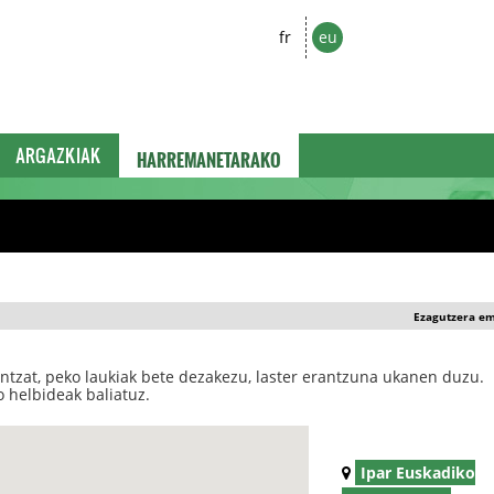
fr
eu
HARREMANETARAKO
ARGAZKIAK
Ezagutzera e
ntzat, peko laukiak bete dezakezu, laster erantzuna ukanen duzu.
 helbideak baliatuz.
Ipar Euskadiko