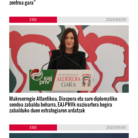
zentroa gara”
EBB
2025/03/29
Makroerregio Atlantikoa, Diaspora eta sare diplomatiko
sendoa zabaldu beharra, EAJ-PNVk nazioartera begira
zabalduko duen estrategiaren ardatzak
EBB
2025/03/30