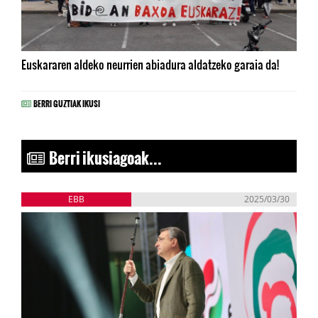
Euskararen aldeko neurrien abiadura aldatzeko garaia da!
BERRI GUZTIAK IKUSI
Berri ikusiagoak...
EBB
2025/03/30