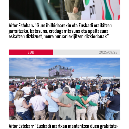
Aitor Esteban: “Gure ibilbidearekin eta Euskadi eraikitzen
jarraitzeko, batasuna, eredugarritasuna eta apaltasuna
eskatzen dizkizuet, neure buruari exijitzen dizkiodanak”
EBB
2025/09/28
Aitor Esteban: “Euskadi martxan mantentzen duen grabitate-