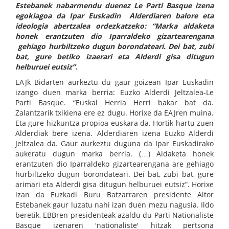
Estebanek nabarmendu duenez Le Parti Basque izena
egokiagoa da Ipar Euskadin Alderdiaren balore eta
ideologia abertzalea ordezkatzeko: “Marka aldaketa
honek erantzuten dio Iparraldeko gizartearengana
gehiago hurbiltzeko dugun borondateari. Dei bat, zubi
bat, gure betiko izaerari eta Alderdi gisa ditugun
helburuei eutsiz”.
EAJk Bidarten aurkeztu du gaur goizean Ipar Euskadin
izango duen marka berria: Euzko Alderdi Jeltzalea-Le
Parti Basque. “Euskal Herria Herri bakar bat da.
Zalantzarik txikiena ere ez dugu. Horixe da EAJren muina.
Eta gure hizkuntza propioa euskara da. Hortik hartu zuen
Alderdiak bere izena. Alderdiaren izena Euzko Alderdi
Jeltzalea da. Gaur aurkeztu duguna da Ipar Euskadirako
aukeratu dugun marka berria. (…) Aldaketa honek
erantzuten dio Iparraldeko gizartearengana are gehiago
hurbiltzeko dugun borondateari. Dei bat, zubi bat, gure
arimari eta Alderdi gisa ditugun helburuei eutsiz”. Horixe
izan da Euzkadi Buru Batzarraren presidente Aitor
Estebanek gaur luzatu nahi izan duen mezu nagusia. Ildo
beretik, EBBren presidenteak azaldu du Parti Nationaliste
Basque izenaren 'nationaliste' hitzak pertsona