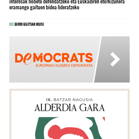
interesak hobeto defendatzeko eta Euskadiren etorkizunera
eramango gaituen bidea lideratzeko
BERRI GUZTIAK IKUSI