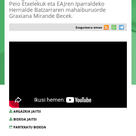
Peio Etxelekuk eta EAJren Iparraldeko
Herrialde Batzarraren mahaiburuorde
Graxiana Mirande Becek.
Ezagutzera eman
ARGAZKIA JAITSI
BIDEOA JAITSI
PARTEKATU BIDEOA