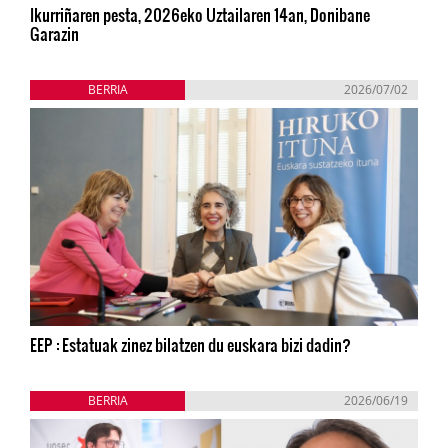
Ikurriñaren pesta, 2026eko Uztailaren 14an, Donibane
Garazin
BERRIA
2026/07/02
EEP : Estatuak zinez bilatzen du euskara bizi dadin?
BERRIA
2026/06/19