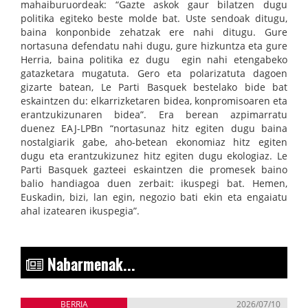
mahaiburuordeak: “Gazte askok gaur bilatzen dugu
politika egiteko beste molde bat. Uste sendoak ditugu,
baina konponbide zehatzak ere nahi ditugu. Gure
nortasuna defendatu nahi dugu, gure hizkuntza eta gure
Herria, baina politika ez dugu egin nahi etengabeko
gatazketara mugatuta. Gero eta polarizatuta dagoen
gizarte batean, Le Parti Basquek bestelako bide bat
eskaintzen du: elkarrizketaren bidea, konpromisoaren eta
erantzukizunaren bidea”. Era berean azpimarratu
duenez EAJ-LPBn “nortasunaz hitz egiten dugu baina
nostalgiarik gabe, aho-betean ekonomiaz hitz egiten
dugu eta erantzukizunez hitz egiten dugu ekologiaz. Le
Parti Basquek gazteei eskaintzen die promesek baino
balio handiagoa duen zerbait: ikuspegi bat. Hemen,
Euskadin, bizi, lan egin, negozio bati ekin eta engaiatu
ahal izatearen ikuspegia”.
Nabarmenak...
BERRIA
2026/07/10