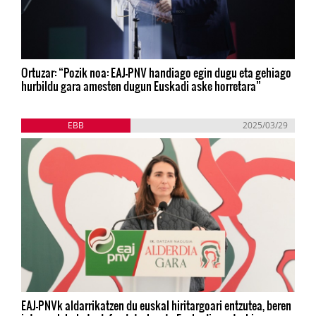
Ortuzar: “Pozik noa: EAJ-PNV handiago egin dugu eta gehiago
hurbildu gara amesten dugun Euskadi aske horretara”
EBB
2025/03/29
EAJ-PNVk aldarrikatzen du euskal hiritargoari entzutea, beren