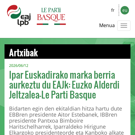
fr
eu
Menua
Artxibak
2026/06/12
Ipar Euskadirako marka berria
aurkeztu du EAJk: Euzko Alderdi
Jeltzalea-Le Parti Basque
Bidarten egin den ekitaldian hitza hartu dute
EBBren presidente Aitor Estebanek, IBBren
presidente Pantxoa Bimboire
Haritschelharrek, Iparraldeko Hirigune
Elkargoko presidenteorde eta Kanboko alkate