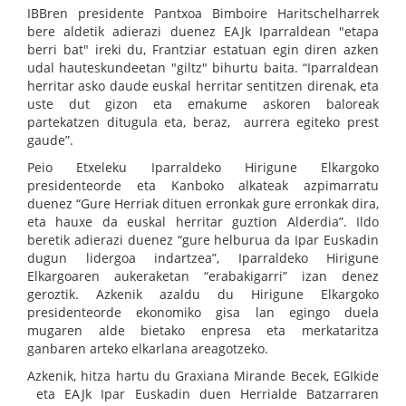
IBBren presidente Pantxoa Bimboire Haritschelharrek
bere aldetik adierazi duenez EAJk Iparraldean "etapa
berri bat" ireki du, Frantziar estatuan egin diren azken
udal hauteskundeetan "giltz" bihurtu baita. “Iparraldean
herritar asko daude euskal herritar sentitzen direnak, eta
uste dut gizon eta emakume askoren baloreak
partekatzen ditugula eta, beraz, aurrera egiteko prest
gaude”.
Peio Etxeleku Iparraldeko Hirigune Elkargoko
presidenteorde eta Kanboko alkateak azpimarratu
duenez “Gure Herriak dituen erronkak gure erronkak dira,
eta hauxe da euskal herritar guztion Alderdia”. Ildo
beretik adierazi duenez “gure helburua da Ipar Euskadin
dugun lidergoa indartzea”, Iparraldeko Hirigune
Elkargoaren aukeraketan “erabakigarri” izan denez
geroztik. Azkenik azaldu du Hirigune Elkargoko
presidenteorde ekonomiko gisa lan egingo duela
mugaren alde bietako enpresa eta merkataritza
ganbaren arteko elkarlana areagotzeko.
Azkenik, hitza hartu du Graxiana Mirande Becek, EGIkide
eta EAJk Ipar Euskadin duen Herrialde Batzarraren