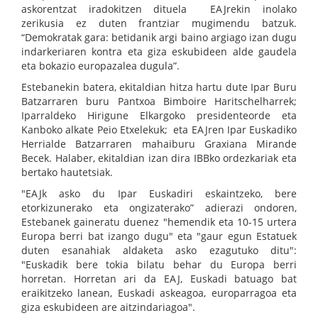
askorentzat iradokitzen dituela EAJrekin inolako
zerikusia ez duten frantziar mugimendu batzuk.
“Demokratak gara: betidanik argi baino argiago izan dugu
indarkeriaren kontra eta giza eskubideen alde gaudela
eta bokazio europazalea dugula”.
Estebanekin batera, ekitaldian hitza hartu dute Ipar Buru
Batzarraren buru Pantxoa Bimboire Haritschelharrek;
Iparraldeko Hirigune Elkargoko presidenteorde eta
Kanboko alkate Peio Etxelekuk; eta EAJren Ipar Euskadiko
Herrialde Batzarraren mahaiburu Graxiana Mirande
Becek. Halaber, ekitaldian izan dira IBBko ordezkariak eta
bertako hautetsiak.
"EAJk asko du Ipar Euskadiri eskaintzeko, bere
etorkizunerako eta ongizaterako” adierazi ondoren,
Estebanek gaineratu duenez "hemendik eta 10-15 urtera
Europa berri bat izango dugu" eta "gaur egun Estatuek
duten esanahiak aldaketa asko ezagutuko ditu":
"Euskadik bere tokia bilatu behar du Europa berri
horretan. Horretan ari da EAJ, Euskadi batuago bat
eraikitzeko lanean, Euskadi askeagoa, europarragoa eta
giza eskubideen are aitzindariagoa".