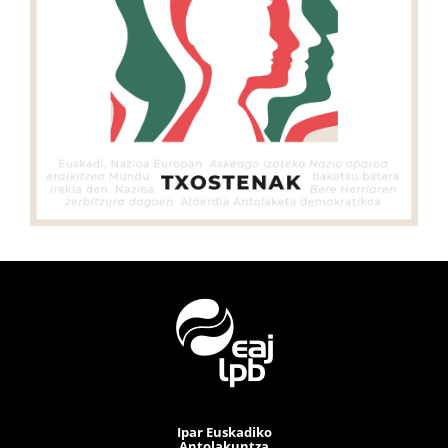
Ipar Euskadiko
Antolakuntza