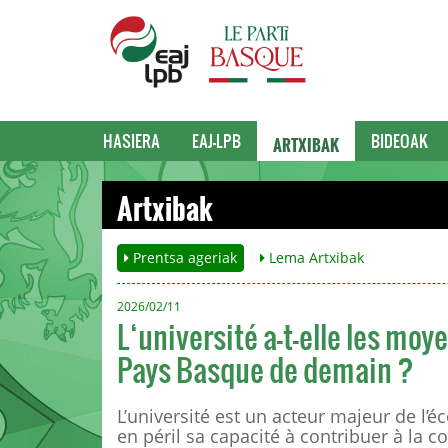
ARTXIBAK
HASIERA
EAJ-LPB
BIDEOAK
Artxibak
Prentsa ageriak
Lema Artxibak
2026/02/11
L‘université a-t-elle les mo
Pays Basque de demain ?
L’université est un acteur majeur de l’
en péril sa capacité à contribuer à la