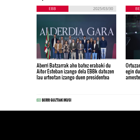
EBB
2025/03/30
BE
Aberri Batzarrak aho batez erabaki du
Ortuzar
Aitor Esteban izango dela EBBk datozen
egin du
lau urteotan izango duen presidentea
ameste
BERRI GUZTIAK IKUSI