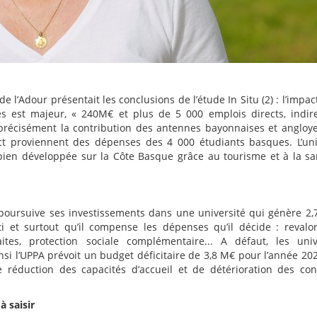
 l’Adour présentait les conclusions de l’étude In Situ (2) : l’impac
es est majeur, « 240M€ et plus de 5 000 emplois directs, indir
as précisément la contribution des antennes bayonnaises et angloy
ct proviennent des dépenses des 4 000 étudiants basques. L’uni
 bien développée sur la Côte Basque grâce au tourisme et à la sa
u’il poursuive ses investissements dans une université qui génère 2,
 et surtout qu’il compense les dépenses qu’il décide : revalor
aites, protection sociale complémentaire... A défaut, les univ
si l’UPPA prévoit un budget déficitaire de 3,8 M€ pour l’année 20
réduction des capacités d’accueil et de détérioration des con
à saisir