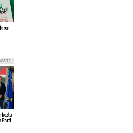
laren
/06/12
urkeztu
e Parti