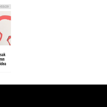
/03/29
l
esak
ren
idea