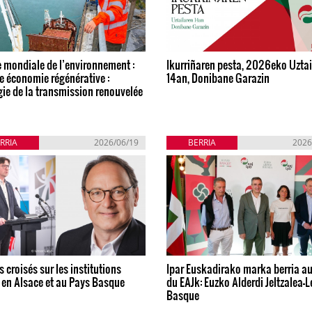
 mondiale de l’environnement :
Ikurriñaren pesta, 2026eko Uztai
e économie régénérative :
14an, Donibane Garazin
gie de la transmission renouvelée
RRIA
2026/06/19
BERRIA
2026
 croisés sur les institutions
Ipar Euskadirako marka berria a
 en Alsace et au Pays Basque
du EAJk: Euzko Alderdi Jeltzalea-L
Basque