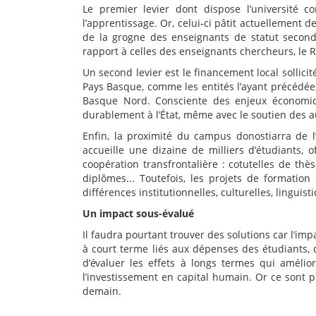
Le premier levier dont dispose l’université c
l’apprentissage. Or, celui-ci pâtit actuellement d
de la grogne des enseignants de statut second 
rapport à celles des enseignants chercheurs, le R
Un second levier est le financement local sollic
Pays Basque, comme les entités l’ayant précédée
Basque Nord. Consciente des enjeux économiqu
durablement à l’État, même avec le soutien des aut
Enfin, la proximité du campus donostiarra de l
accueille une dizaine de milliers d’étudiants,
coopération transfrontalière : cotutelles de th
diplômes... Toutefois, les projets de formati
différences institutionnelles, culturelles, linguisti
Un impact sous-évalué
Il faudra pourtant trouver des solutions car l’i
à court terme liés aux dépenses des étudiants, d
d’évaluer les effets à longs termes qui amélio
l’investissement en capital humain. Or ce sont p
demain.