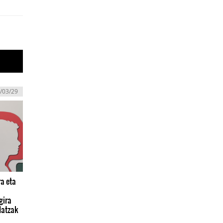
/03/29
a eta
gira
datzak