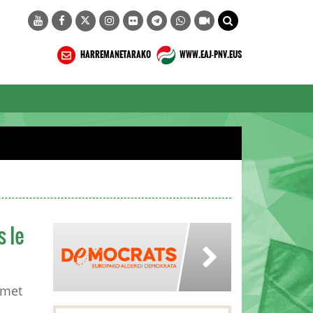
HARREMANETARAKO
WWW.EAJ-PNV.EUS
s le
 met