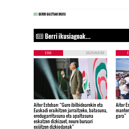
BERRI GUZTIAK IKUSI
Berri ikusiagoak...
EBB
2025/03/30
Aitor Esteban: “Gure ibilbidearekin eta
Aitor E
Euskadi eraikitzen jarraitzeko, batasuna,
manten
eredugarritasuna eta apaltasuna
gara”
eskatzen dizkizuet, neure buruari
exijitzen dizkiodanak”