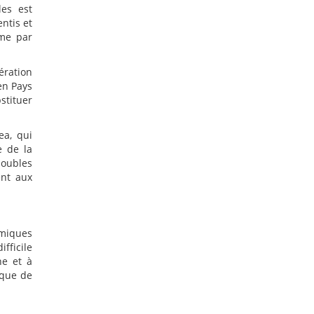
les est
entis et
ime par
ération
en Pays
stituer
ea, qui
e de la
doubles
ent aux
omiques
fficile
he et à
sque de