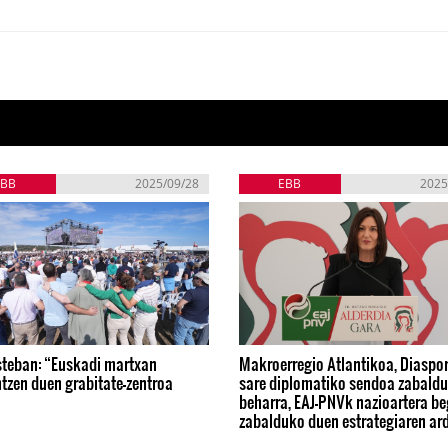
EBB
2025/09/28
EBB
2025
steban: “Euskadi martxan
Makroerregio Atlantikoa, Diaspor
tzen duen grabitate-zentroa
sare diplomatiko sendoa zabaldu
beharra, EAJ-PNVk nazioartera be
zabalduko duen estrategiaren ar