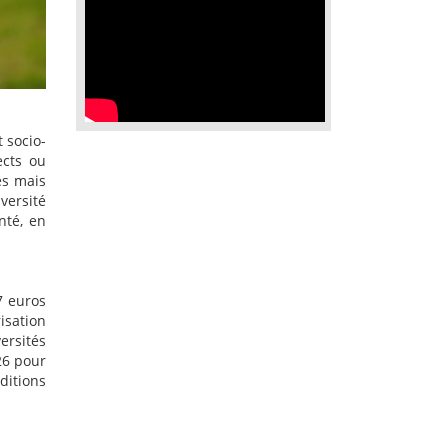
t socio-
ects ou
es mais
versité
nté, en
7 euros
isation
ersités
26 pour
ditions