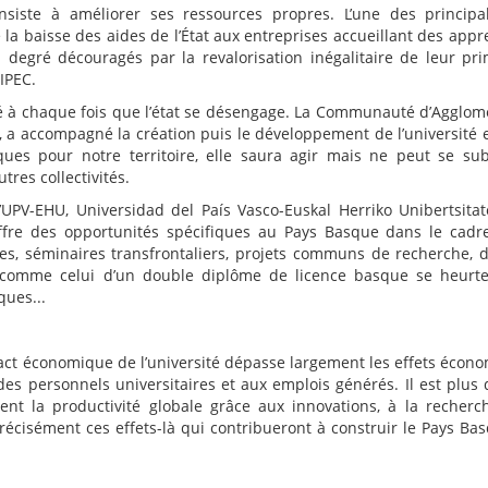
onsiste à améliorer ses ressources propres. L’une des principa
e la baisse des aides de l’État aux entreprises accueillant des appr
degré découragés par la revalorisation inégalitaire de leur pr
IPEC.
ité à chaque fois que l’état se désengage. La Communauté d’Agglom
, a accompagné la création puis le développement de l’université 
es pour notre territoire, elle saura agir mais ne peut se sub
res collectivités.
’UPV-EHU, Universidad del País Vasco-Euskal Herriko Unibertsitat
 offre des opportunités spécifiques au Pays Basque dans le cadr
èses, séminaires transfrontaliers, projets communs de recherche, 
on comme celui d’un double diplôme de licence basque se heurt
ques...
mpact économique de l’université dépasse largement les effets écon
es personnels universitaires et aux emplois générés. Il est plus di
rent la productivité globale grâce aux innovations, à la recherc
récisément ces effets-là qui contribueront à construir le Pays Ba