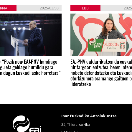
RRIA
2025/03/30
EBB
2025
: “Pozik noa: EAJ-PNV handiago
EAJ-PNVk aldarrikatzen du euska
gu eta gehiago hurbildu gara
hiritargoari entzutea, beren inter
n dugun Euskadi aske horretara”
hobeto defendatzeko eta Euskadi
etorkizunera eramango gaituen b
lideratzeko
Ipar Euskadiko Antolakuntza
25, Thiers karrika