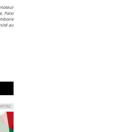
 moteur
, Patxi
imboire
sité au
/07/02