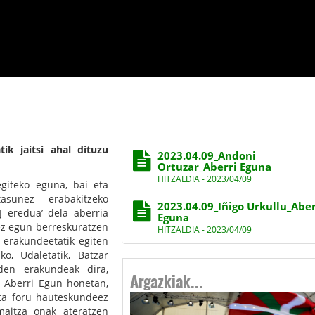
ik jaitsi ahal dituzu
2023.04.09_Andoni
Ortuzar_Aberri Eguna
HITZALDIA - 2023/04/09
giteko eguna, bai eta
asunez erabakitzeko
2023.04.09_Iñigo Urkullu_Aber
J eredua’ dela aberria
Eguna
ez egun berreskuratzen
HITZALDIA - 2023/04/09
l erakundeetatik egiten
o, Udaletatik, Batzar
Argazkiak...
uden erakundeak dira,
o Aberri Egun honetan,
eta foru hauteskundeez
maitza onak ateratzen