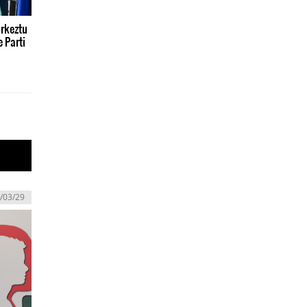
urkeztu
e Parti
/03/29