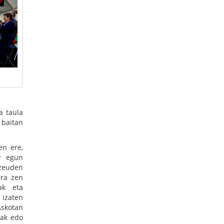
a taula
 baitan
en ere,
ur egun
 zeuden
rra zen
ak eta
 izaten
Askotan
iak edo