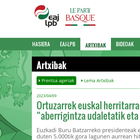
ARTXIBAK
HASIERA
EAJ-LPB
BIDEOAK
Artxibak
Prentsa ageriak
Lema Artxibak
2023/04/09
Ortuzarrek euskal herritarr
“aberrigintza udaletatik eta
Euzkadi Buru Batzarreko presidenteak e
duten 5.000tik gora lagunen aurrean hi