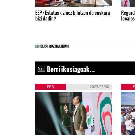
EEP : Estatuak zinez bilatzen du euskara
Regards
bizi dadin?
locales
BERRI GUZTIAK IKUSI
Berri ikusiagoak...
EBB
2025/03/30