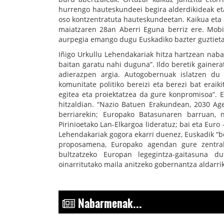
hurrengo hauteskundeei begira alderdikideak eta
oso kontzentratuta hauteskundeetan. Kaikua eta a
maiatzaren 28an Aberri Eguna berriz ere. Mobil
aurpegia emango dugu Euskadiko bazter guztietan.
Iñigo Urkullu Lehendakariak hitza hartzean na
baitan garatu nahi duguna”. Ildo beretik gaine
adierazpen argia. Autogobernuak islatzen du 
komunitate politiko bereizi eta berezi bat eraik
egitea eta proiektatzea da gure konpromisoa”.
hitzaldian. “Nazio Batuen Erakundean, 2030 A
berriarekin; Europako Batasunaren barruan, 
Pirinioetako Lan-Elkargoa lideratuz; bai eta Euro 
Lehendakariak gogora ekarri duenez, Euskadik “bo
proposamena, Europako agendan gure zentral
bultzatzeko Europan legegintza-gaitasuna du
oinarritutako maila anitzeko gobernantza aldarri
Nabarmenak...