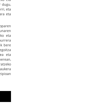
r dugu,
ri, eta
ara eta
roparen
sunaren
eko eta
aurrera
uk bere
egoitza
dea eta
berean,
ratzeko
aukera
zipioan