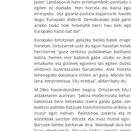
Javier Landaburuk hain erromantikoki pentsatu zu
egiten ez duelako. Hori horrela da, baina eg
errespetu- eta gizarte-justizia-esparrurik hand
dugu Europako Alderdi Demokratako kide garela
arteko txoko txiki honetatik herri hau beti e
Europako nazio bat da!”.
Europako bihotzean gatazka beliko batek eragin
honetan, Ortuzarrek uste du egun hauetan milaka
herritarrek “gure zerbitzu publikoetan konfian
balira, hemen inor babesik gabe utziko ez dut
emakume eta gizonek egunero lan egiten dutela
ondoren zuzentasunez banatzeko. Aste honeta
lehenagoko datuetara iristen ari gara. Albiste bik
lana, konpromisoa. EAJ eredua”, aldarrikatu du.
M-28ko hauteskundeei begira, Ortuzarrek EAJ-
aldaketaren aurrean. “Jakina modernizatu behar 
bakoitzak bere benetako izaera galdu gabe, zar
koalizio politiko batzuek transformismo-ariketa 
iruzur egin nahian. Palestinoa, polarra eta 
elastikoak janzten dituzte eta inoiz hutsik egin
Barrutik betiko berberak dira. Manikoak dira ho
buru abertzaleak. Ortuzar kaikuz jantzita etor