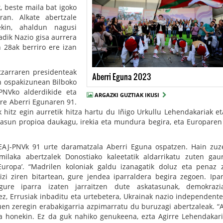
, beste maila bat igoko
ran. Alkate abertzale
rekin, ahaldun nagusi
adik Nazio gisa aurrera
n 28ak berriro ere izan
zarraren presidenteak
Aberri Eguna 2023
en ospakizunean Bilboko
-PNVko alderdikide eta
ARGAZKI GUZTIAK IKUSI
ere Aberri Egunaren 91.
k hitz egin aurretik hitza hartu du Iñigo Urkullu Lehendakariak et
rtasun propioa daukagu, irekia eta mundura begira, eta Europaren
 EAJ-PNVk 91 urte daramatzala Aberri Eguna ospatzen. Hain zuz
ilaka abertzalek Donostiako kaleetatik aldarrikatu zuten ga
-Europa’. “Madrilen koloniak galdu izanagatik doluz eta penaz
izi ziren bitartean, gure jendea iparraldera begira zegoen. Ipa
gure iparra izaten jarraitzen dute askatasunak, demokrazi
ez, Errusiak inbaditu eta urtebetera, Ukrainak nazio independente
uen zeregin erabakigarria azpimarratu du buruzagi abertzaleak. “
a honekin. Ez da guk nahiko genukeena, ezta Agirre Lehendakar