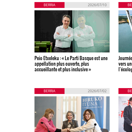
BERRIA
2026/07/10
BE
Peio Etxeleku : « Le Parti Basque est une
Journée
appellation plus ouverte, plus
vers un
accueillante et plus inclusive »
l’écolo
BERRIA
2026/07/02
BE