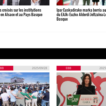
 croisés sur les institutions
Ipar Euskadirako marka berria a
 en Alsace et au Pays Basque
du EAJk: Euzko Alderdi Jeltzalea-L
Basque
EBB
2025/09/28
EBB
2025