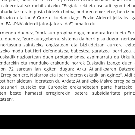
 alderdizaleak mobilizatzeko. “Begiak ireki eta oso adi egon beha
barketak: orain posta bidezko botoa, ondoren etxez etxe, herriz her
izazioa eta lana! Gure eskuetan dago. Euzko Alderdi Jeltzalea g
 EAJ-PNV alderdi jator-jatorra da!”, amaitu du.
barmendu duenez, “nortasun propioa dugu, mundura irekia eta Eu
ratu duenez, “gure autogobernu sistema da herri gisa dugun norta
nortasuna zaintzeko, ongizatean eta bizikidetzan aurrera egit
itzeko modu bat.Hori defendatzea, babestea, garatzea, berritzea, 
 Euskadik nazioartean duen protagonismoa azpimarratu du Urkull
gendarekin eta munduko erakunde horrek Euskadin izango duen 
non 72 saretan lan egiten dugun; Arku Atlantikoaren Batzor
-Erregioan ere, Nafarroa eta Iparralderen eskutik lan eginez”. Aldi 
st herrialdetan lideratzen du Ardatz Atlantikoko Makro erregioa e
tasunari eusteko eta Europako erakundeetan parte hartzeko 
ten beste hamasei erregiorekin batera, subsidiaritate print
katzen”.