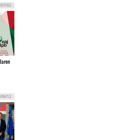
/07/02
laren
/06/12