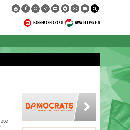
HARREMANETARAKO
WWW.EAJ-PNV.EUS
bete
in