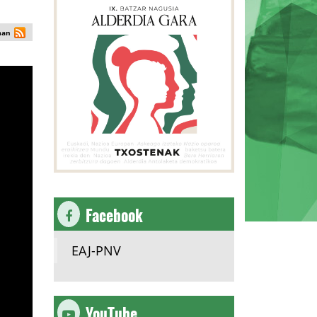
man
Facebook
EAJ-PNV
YouTube