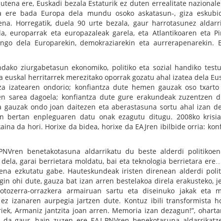
tena ere, Euskadi bezala Estaturik ez duten errealitate nazionale
ia ere bada Europa dela mundu osoko askatasun-, giza eskubi
iena. Horregatik, duela 90 urte bezala, gaur harrotasunez aldarr
, europarrak eta europazaleak garela, eta Atlantikoaren eta Pi
gongo dela Europarekin, demokraziarekin eta aurrerapenarekin. 
dako ziurgabetasun ekonomiko, politiko eta sozial handiko test
 euskal herritarrek merezitako oporrak gozatu ahal izatea dela Eu
tza izatearen ondorio; konfiantza dute hemen gauzak oso txarto 
en sarea dagoela; konfiantza dute gure erakundeak zuzentzen d
 gauzak ondo joan daitezen eta aberastasuna sortu ahal izan d
n bertan enpleguaren datu onak ezagutu ditugu. 2008ko krisi
aina da hori. Horixe da bidea, horixe da EAJren ibilbide orria: konf
PNVren benetakotasuna aldarrikatu du beste alderdi politikoen
dela, garai berrietara moldatu, bai eta teknologia berrietara ere
ena ezkutatu gabe. Hauteskundeak iristen direnean alderdi polit
egin ohi dute, gauza bat izan arren bestelakoa direla erakusteko, j
motozerra-orrazkera armairuan sartu eta diseinuko jakak eta 
 ez izanaren aurpegia jartzen dute. Kontuz ibili transformista ho
riek, Armaniz jantzita joan arren. Memoria izan dezagun!”, oharta
ri da gaur, hain zuzen ere EAJ-PNVren benekotasuna aldarrikatz