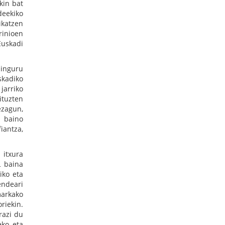
kin bat
deekiko
ikatzen
rinioen
Euskadi
uinguru
skadiko
jarriko
ituzten
ezagun,
a baino
iantza,
 itxura
… baina
iko eta
endeari
markako
riekin.
razi du
eko eta