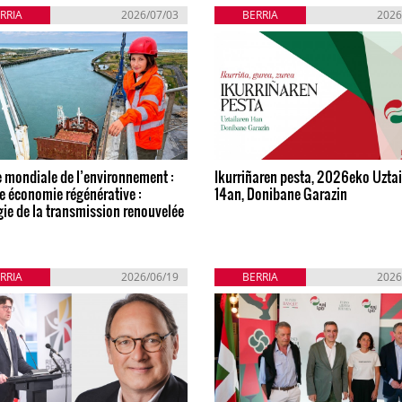
RRIA
2026/07/03
BERRIA
2026
 mondiale de l’environnement :
Ikurriñaren pesta, 2026eko Uztai
e économie régénérative :
14an, Donibane Garazin
gie de la transmission renouvelée
RRIA
2026/06/19
BERRIA
2026