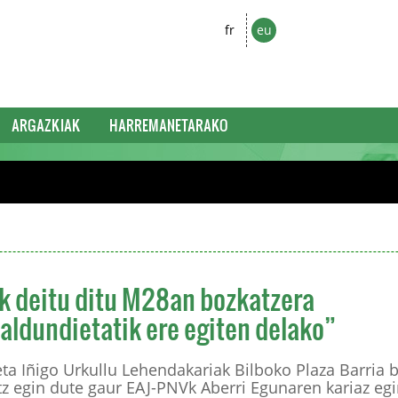
fr
eu
ARGAZKIAK
HARREMANETARAKO
ak deitu ditu M28an bozkatzera
 aldundietatik ere egiten delako”
ta Iñigo Urkullu Lehendakariak Bilboko Plaza Barria 
tz egin dute gaur EAJ-PNVk Aberri Egunaren kariaz eg