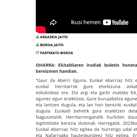
ARGAZKIA JAITSI
BIDEOA JAITSI
PARTEKATU BIDEOA
OHARRA: Ekitaldiaren irudiak buletin honetat
bereizmen handian.
“Gaur da Aberri Eguna. Euskal Aberriaz hitz e
euskal herritarrok gure etorkizuna askat
eskubideaz ere. Eta argi eta garbi esateko ‘EA
egunez egun eraikitzea. Gure burujabetza egun
eta lantzen dugula, eta lan hori bereziki euska
dugula. Euskadi behetik gora eraikitzen delak
Nagusietatik. Herritarrengandik hurbilen da
legitimitate berezia dutenak. Horregatik, 2023k
Euskal Aberriaz hitz egitea da hurrengo udal 
eta Nafarroako hauteskundeez hitz egitea. E