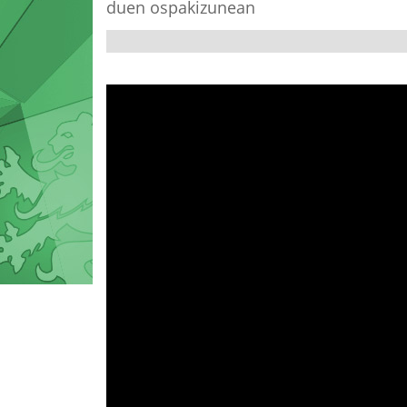
duen ospakizunean