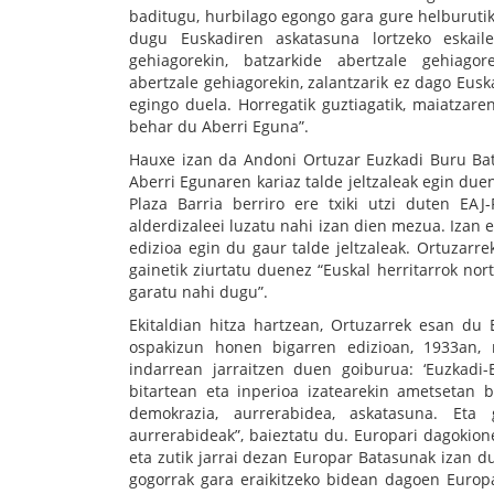
baditugu, hurbilago egongo gara gure helburutik
dugu Euskadiren askatasuna lortzeko eskaile
gehiagorekin, batzarkide abertzale gehiago
abertzale gehiagorekin, zalantzarik ez dago Eusk
egingo duela. Horregatik guztiagatik, maiatzare
behar du Aberri Eguna”.
Hauxe izan da Andoni Ortuzar Euzkadi Buru Bat
Aberri Egunaren kariaz talde jeltzaleak egin du
Plaza Barria berriro ere txiki utzi duten EAJ
alderdizaleei luzatu nahi izan dien mezua. Izan 
edizioa egin du gaur talde jeltzaleak. Ortuzarre
gainetik ziurtatu duenez “Euskal herritarrok no
garatu nahi dugu”.
Ekitaldian hitza hartzean, Ortuzarrek esan du
ospakizun honen bigarren edizioan, 1933an, m
indarrean jarraitzen duen goiburua: ‘Euzkadi
bitartean eta inperioa izatearekin ametsetan b
demokrazia, aurrerabidea, askatasuna. Eta 
aurrerabideak”, baieztatu du. Europari dagokion
eta zutik jarrai dezan Europar Batasunak izan d
gogorrak gara eraikitzeko bidean dagoen Europ