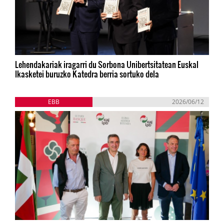
Lehendakariak iragarri du Sorbona Unibertsitatean Euskal
Ikasketei buruzko Katedra berria sortuko dela
EBB
2026/06/12