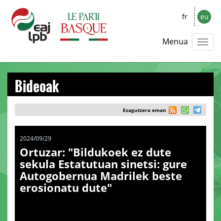
fr
eu
Menua
Bideoak
Ezagutzera eman
2024/09/29
Ortuzar: "Bildukoek ez dute
sekula Estatutuan sinetsi: gure
Autogobernua Madrilek beste
erosionatu dute"