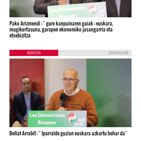
Pako Arizmendi : " gure kanpainaren gaiak : euskara,
mugikortasuna, garapen ekonomiko jasangarria eta
etxebizitza
BIDEOA
2020/02/26
Beñat Arrabit : " Iparralde guzian euskara azkartu behar da"