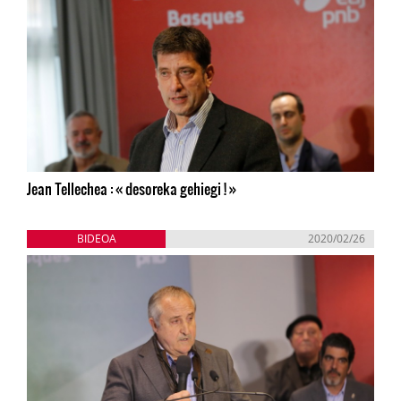
Jean Tellechea : « desoreka gehiegi ! »
BIDEOA
2020/02/26