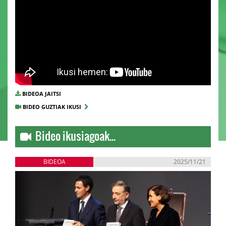
BIDEOA JAITSI
BIDEO GUZTIAK IKUSI
Bideo ikusiagoak...
BIDEOA
2025/11/21