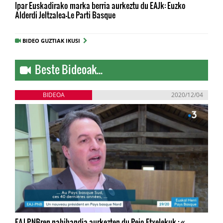
Ipar Euskadirako marka berria aurkeztu du EAJk: Euzko
Alderdi Jeltzalea-Le Parti Basque
BIDEO GUZTIAK IKUSI
Beste Bideoak...
BIDEOA
2020/12/04
EAJ-PNBren nahihandia aurkezten du Peio Etxelekuk : «