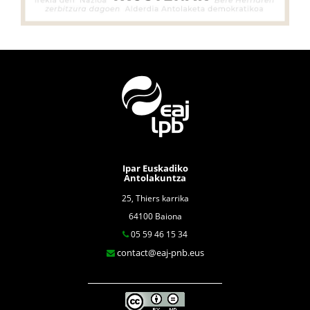
Ipar Euskadiko
Antolakuntza
25, Thiers karrika
64100 Baiona
05 59 46 15 34
contact@eaj-pnb.eus