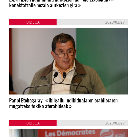
konektatzaile bezala aurkezten gira »
BIDEOA
2020/02/27
Panpi Etchegaray : « ibilgailu indibidualaren erabileraren
mugatzeko tokiko aterabideak »
BIDEOA
2020/02/27