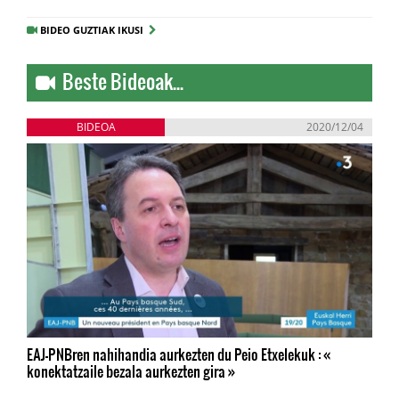
BIDEO GUZTIAK IKUSI
Beste Bideoak...
BIDEOA
2020/12/04
EAJ-PNBren nahihandia aurkezten du Peio Etxelekuk : «
konektatzaile bezala aurkezten gira »