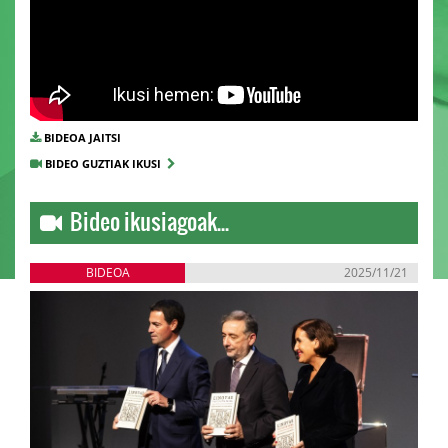
BIDEOA JAITSI
BIDEO GUZTIAK IKUSI
Bideo ikusiagoak...
BIDEOA
2025/11/21