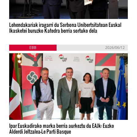
Lehendakariak iragarri du Sorbona Unibertsitatean Euskal
Ikasketei buruzko Katedra berria sortuko dela
EBB
2026/06/12
Ipar Euskadirako marka berria aurkeztu du EAJk: Euzko
Alderdi Jeltzalea-Le Parti Basque