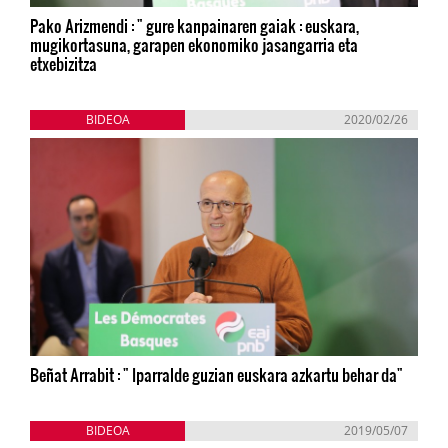
Pako Arizmendi : " gure kanpainaren gaiak : euskara,
mugikortasuna, garapen ekonomiko jasangarria eta
etxebizitza
BIDEOA
2020/02/26
Beñat Arrabit : " Iparralde guzian euskara azkartu behar da"
BIDEOA
2019/05/07