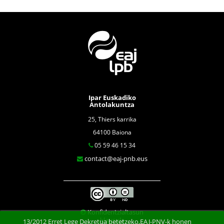
Ipar Euskadiko
Antolakuntza
25, Thiers karrika
64100 Baiona
05 59 46 15 34
contact@eaj-pnb.eus
Konfidentzialtasun
klausula
13/2012 Erret Lege Dekretua betetzeko,EAJ-PNV-k honen