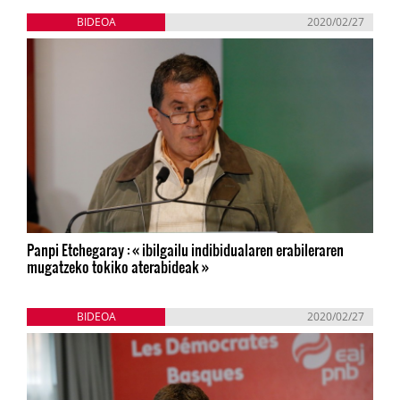
BIDEOA
2020/02/27
Panpi Etchegaray : « ibilgailu indibidualaren erabileraren
mugatzeko tokiko aterabideak »
BIDEOA
2020/02/27