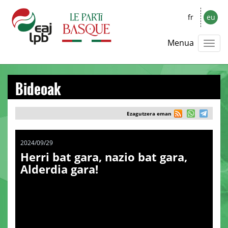
fr
eu
Menua
Bideoak
Ezagutzera eman
2024/09/29
Herri bat gara, nazio bat gara,
Alderdia gara!