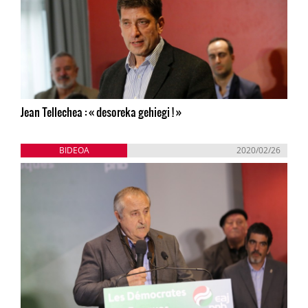
Jean Tellechea : « desoreka gehiegi ! »
BIDEOA
2020/02/26