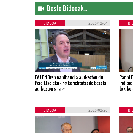
Beste Bideoak...
BIDEOA
2020/12/04
BI
EAJ-PNBren nahihandia aurkezten du
Panpi E
Peio Etxelekuk : « konektatzaile bezala
indibi
aurkezten gira »
tokiko 
BIDEOA
2020/02/26
BI