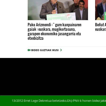
Pako Arizmendi : " gure kanpainaren
Beñat A
gaiak : euskara, mugikortasuna,
euskar
garapen ekonomiko jasangarria eta
etxebizitza
BIDEO GUZTIAK IKUSI
13/2012 Erret Lege Dekretua betetzeko,EAJ-PNV-k honen bidez jakin