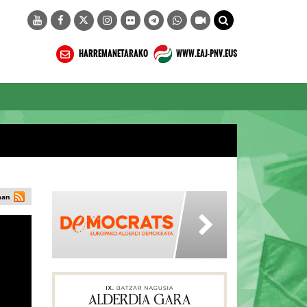
HARREMANETARAKO
WWW.EAJ-PNV.EUS
man