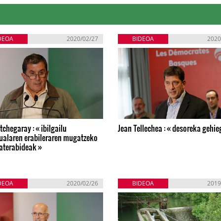
DEOA
2020/02/27
BIDEOA
2020
tchegaray : « ibilgailu
Jean Tellechea : « desoreka gehieg
dualaren erabileraren mugatzeko
aterabideak »
DEOA
2020/02/26
BIDEOA
2019