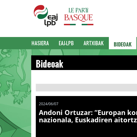
BIDEOAK
HASIERA
EAJ-LPB
ARTXIBAK
Bideoak
2024/06/07
Andoni Ortuzar: “Europan ko
nazionala, Euskadiren aitort