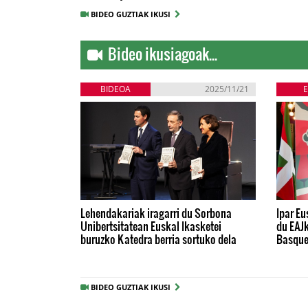
BIDEO GUZTIAK IKUSI
Bideo ikusiagoak...
BIDEOA
2025/11/21
Lehendakariak iragarri du Sorbona
Ipar Eu
Unibertsitatean Euskal Ikasketei
du EAJk
buruzko Katedra berria sortuko dela
Basqu
BIDEO GUZTIAK IKUSI