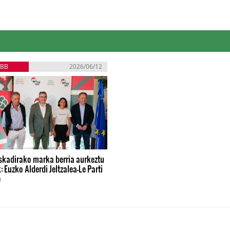
EBB
2026/06/12
skadirako marka berria aurkeztu
: Euzko Alderdi Jeltzalea-Le Parti
e