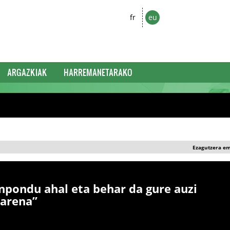
fr
eu
ARGAZKIAK
HARREMANETARAKO
Ezagutzera e
npondu ahal eta behar da gure auzi
zarena”