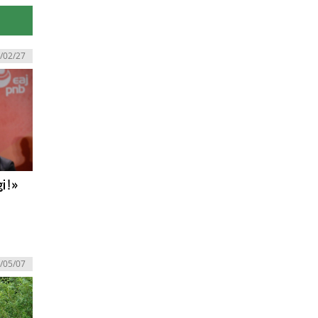
/02/27
i ! »
/05/07