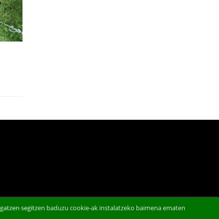
abigatzen segitzen baduzu cookie-ak instalatzeko baimena ematen