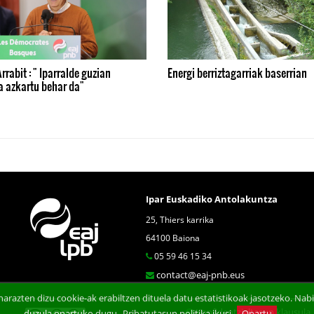
rrabit : " Iparralde guzian
Energi berriztagarriak baserrian
a azkartu behar da"
Ipar Euskadiko Antolakuntza
25, Thiers karrika
64100 Baiona
05 59 46 15 34
contact@eaj-pnb.eus
arazten dizu cookie-ak erabiltzen dituela datu estatistikoak jasotzeko. N
Konfidentzialtasun klausula
duzula onartuko dugu.
Pribatutasun politika ikusi
Onartu