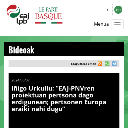
fr
eu
Menua
Bideoak
Ezagutzera eman
2024/06/07
Iñigo Urkullu: “EAJ-PNVren
proiektuan pertsona dago
erdigunean; pertsonen Europa
eraiki nahi dugu”