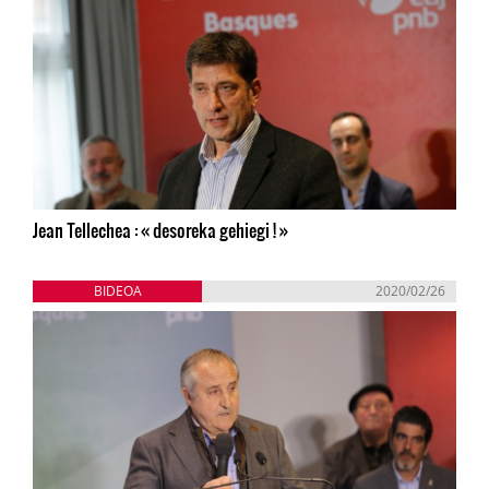
Jean Tellechea : « desoreka gehiegi ! »
BIDEOA
2020/02/26