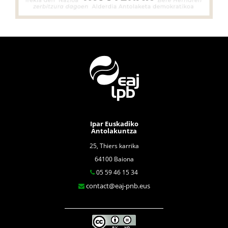
Ipar Euskadiko
Antolakuntza
25, Thiers karrika
64100 Baiona
05 59 46 15 34
contact@eaj-pnb.eus