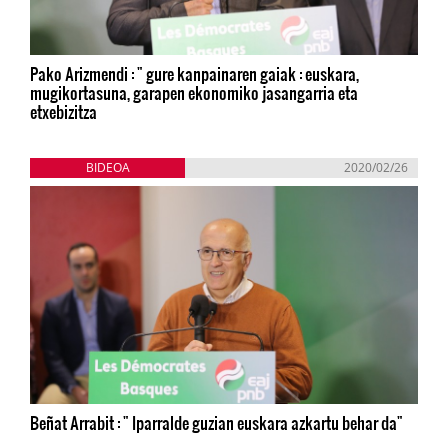
Pako Arizmendi : " gure kanpainaren gaiak : euskara,
mugikortasuna, garapen ekonomiko jasangarria eta
etxebizitza
BIDEOA
2020/02/26
Beñat Arrabit : " Iparralde guzian euskara azkartu behar da"