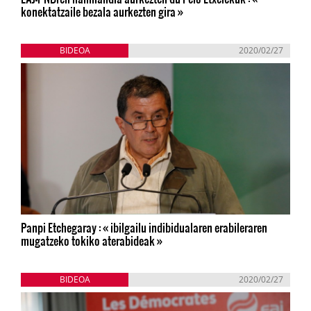
konektatzaile bezala aurkezten gira »
BIDEOA
2020/02/27
Panpi Etchegaray : « ibilgailu indibidualaren erabileraren
mugatzeko tokiko aterabideak »
BIDEOA
2020/02/27