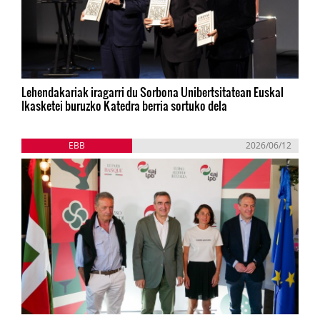
Lehendakariak iragarri du Sorbona Unibertsitatean Euskal
Ikasketei buruzko Katedra berria sortuko dela
EBB
2026/06/12