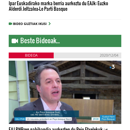
Ipar Euskadirako marka berria aurkeztu du EAJk: Euzko
Alderdi Jeltzalea-Le Parti Basque
BIDEO GUZTIAK IKUSI
Beste Bideoak...
BIDEOA
2020/12/04
EAJ-PNBren nahihandia aurkezten du Peio Etxelekuk : «