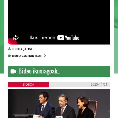
BIDEOA JAITSI
BIDEO GUZTIAK IKUSI
Bideo ikusiagoak...
BIDEOA
2025/11/21