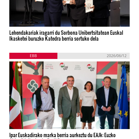
Lehendakariak iragarri du Sorbona Unibertsitatean Euskal
Ikasketei buruzko Katedra berria sortuko dela
EBB
2026/06/12
Ipar Euskadirako marka berria aurkeztu du EAJk: Euzko