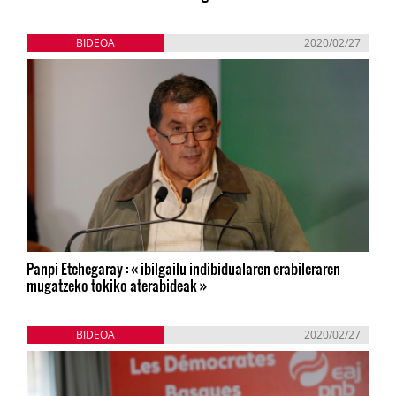
BIDEOA
2020/02/27
Panpi Etchegaray : « ibilgailu indibidualaren erabileraren
mugatzeko tokiko aterabideak »
BIDEOA
2020/02/27