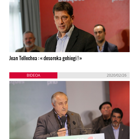
Jean Tellechea : « desoreka gehiegi ! »
BIDEOA
2020/02/26