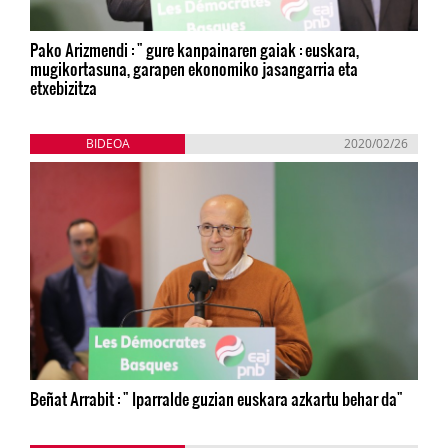
Pako Arizmendi : " gure kanpainaren gaiak : euskara,
mugikortasuna, garapen ekonomiko jasangarria eta
etxebizitza
BIDEOA
2020/02/26
Beñat Arrabit : " Iparralde guzian euskara azkartu behar da"