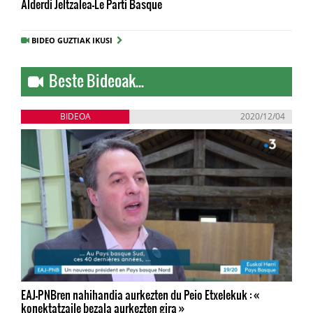
Alderdi Jeltzalea-Le Parti Basque
BIDEO GUZTIAK IKUSI
Beste Bideoak...
BIDEOA
2020/12/04
EAJ-PNBren nahihandia aurkezten du Peio Etxelekuk : «
konektatzaile bezala aurkezten gira »