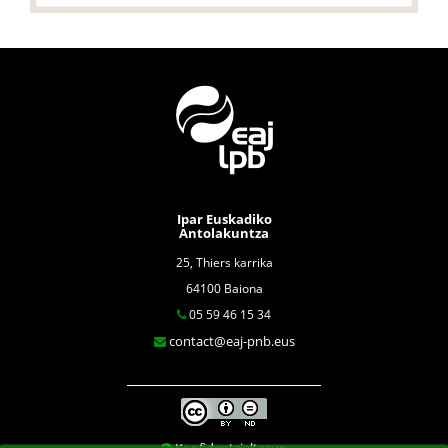
Ipar Euskadiko
Antolakuntza
25, Thiers karrika
64100 Baiona
05 59 46 15 34
contact@eaj-pnb.eus