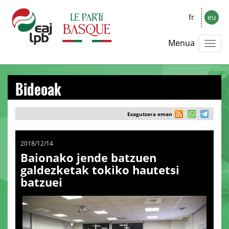
fr
eu
Menua
Bideoak
Ezagutzera eman
2018/12/14
Baionako jende batzuen
galdezketak tokiko hautetsi
batzuei