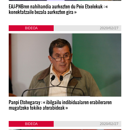
EAJ-PNBren nahihandia aurkezten du Peio Etxelekuk : «
konektatzaile bezala aurkezten gira »
BIDEOA
2020/02/27
Panpi Etchegaray : « ibilgailu indibidualaren erabileraren
mugatzeko tokiko aterabideak »
BIDEOA
2020/02/27