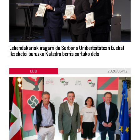
Lehendakariak iragarri du Sorbona Unibertsitatean Euskal
Ikasketei buruzko Katedra berria sortuko dela
EBB
2026/06/12