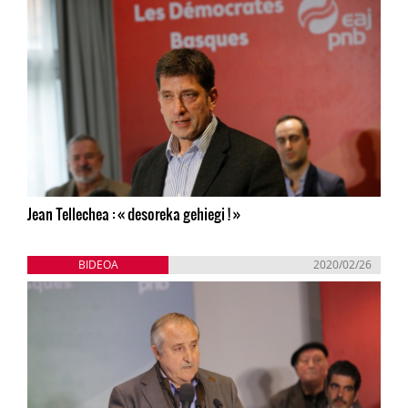
Jean Tellechea : « desoreka gehiegi ! »
BIDEOA
2020/02/26