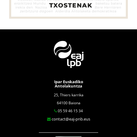
Ipar Euskadiko
Antolakuntza
25, Thiers karrika
64100 Baiona
05 59 46 15 34
contact@eaj-pnb.eus