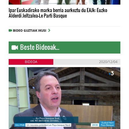
Ipar Euskadirako marka berria aurkeztu du EAJk: Euzko
Alderdi Jeltzalea-Le Parti Basque
BIDEO GUZTIAK IKUSI
Beste Bideoak...
BIDEOA
2020/12/04