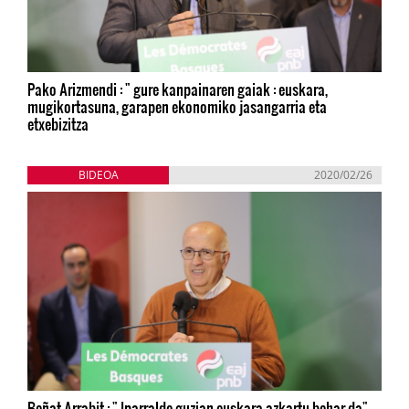
Pako Arizmendi : " gure kanpainaren gaiak : euskara,
mugikortasuna, garapen ekonomiko jasangarria eta
etxebizitza
BIDEOA
2020/02/26
Beñat Arrabit : " Iparralde guzian euskara azkartu behar da"