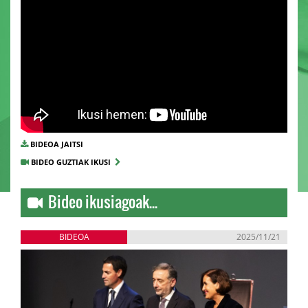
BIDEOA JAITSI
BIDEO GUZTIAK IKUSI
Bideo ikusiagoak...
BIDEOA
2025/11/21