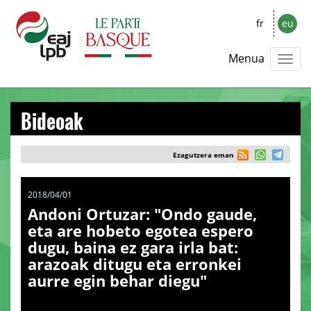
fr
eu
Menua
Bideoak
Ezagutzera eman
2018/04/01
Andoni Ortuzar: "Ondo gaude,
eta are hobeto egotea espero
dugu, baina ez gara irla bat:
arazoak ditugu eta erronkei
aurre egin behar diegu"