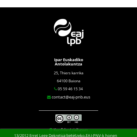
Ipar Euskadiko
Antolakuntza
25, Thiers karrika
64100 Baiona
05 59 46 15 34
contact@eaj-pnb.eus
Konfidentzialtasun
klausula
13/2012 Erret Lege Dekretua betetzeko,EAJ-PNV-k honen