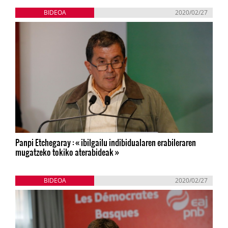
BIDEOA
2020/02/27
Panpi Etchegaray : « ibilgailu indibidualaren erabileraren
mugatzeko tokiko aterabideak »
BIDEOA
2020/02/27