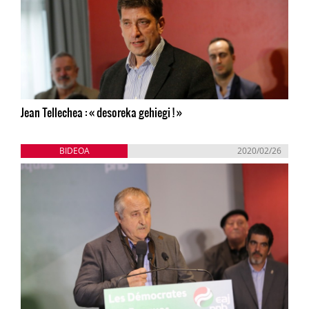
Jean Tellechea : « desoreka gehiegi ! »
BIDEOA
2020/02/26