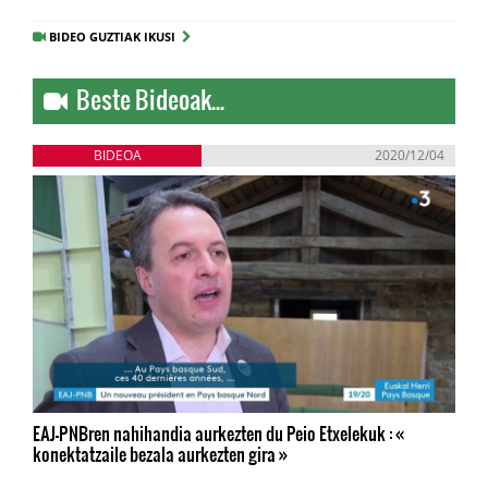
BIDEO GUZTIAK IKUSI
Beste Bideoak...
BIDEOA
2020/12/04
EAJ-PNBren nahihandia aurkezten du Peio Etxelekuk : «
konektatzaile bezala aurkezten gira »