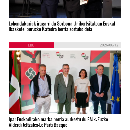
Lehendakariak iragarri du Sorbona Unibertsitatean Euskal
Ikasketei buruzko Katedra berria sortuko dela
EBB
2026/06/12
Ipar Euskadirako marka berria aurkeztu du EAJk: Euzko
Alderdi Jeltzalea-Le Parti Basque