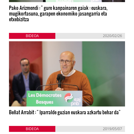
Pako Arizmendi : " gure kanpainaren gaiak : euskara,
mugikortasuna, garapen ekonomiko jasangarria eta
etxebizitza
BIDEOA
2020/02/26
Beñat Arrabit : " Iparralde guzian euskara azkartu behar da"
BIDEOA
2019/05/07