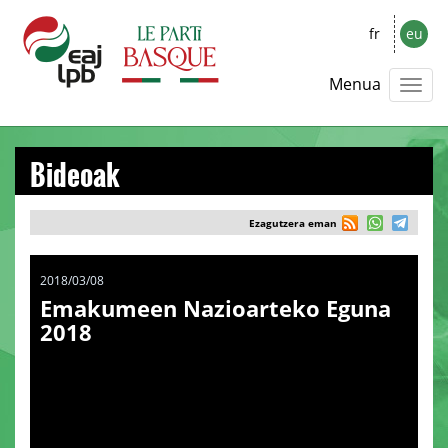
fr
eu
Menua
Bideoak
Ezagutzera eman
2018/03/08
Emakumeen Nazioarteko Eguna
2018