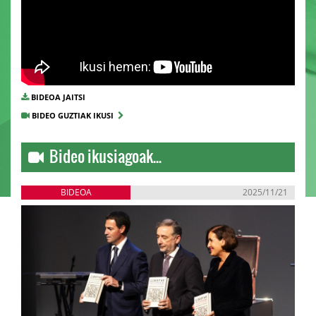
BIDEOA JAITSI
BIDEO GUZTIAK IKUSI
Bideo ikusiagoak...
BIDEOA
2025/11/21