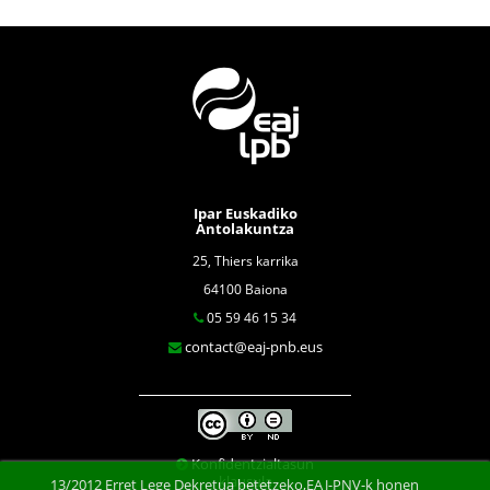
Ipar Euskadiko
Antolakuntza
25, Thiers karrika
64100 Baiona
05 59 46 15 34
contact@eaj-pnb.eus
Konfidentzialtasun
klausula
13/2012 Erret Lege Dekretua betetzeko,EAJ-PNV-k honen