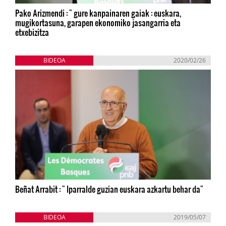
Pako Arizmendi : " gure kanpainaren gaiak : euskara,
mugikortasuna, garapen ekonomiko jasangarria eta
etxebizitza
BIDEOA
2020/02/26
Beñat Arrabit : " Iparralde guzian euskara azkartu behar da"
BIDEOA
2019/05/07