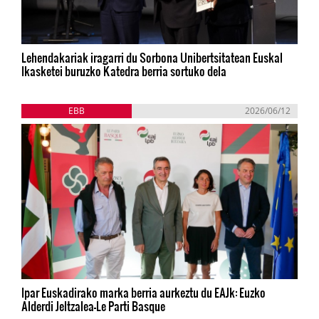
Lehendakariak iragarri du Sorbona Unibertsitatean Euskal
Ikasketei buruzko Katedra berria sortuko dela
EBB
2026/06/12
Ipar Euskadirako marka berria aurkeztu du EAJk: Euzko
Alderdi Jeltzalea-Le Parti Basque