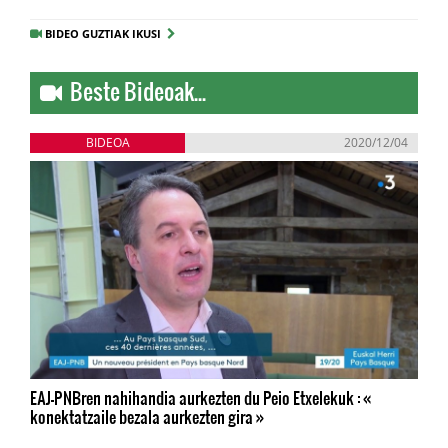
BIDEO GUZTIAK IKUSI
Beste Bideoak...
BIDEOA
2020/12/04
EAJ-PNBren nahihandia aurkezten du Peio Etxelekuk : «
konektatzaile bezala aurkezten gira »