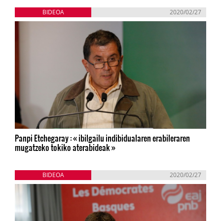
BIDEOA
2020/02/27
Panpi Etchegaray : « ibilgailu indibidualaren erabileraren
mugatzeko tokiko aterabideak »
BIDEOA
2020/02/27