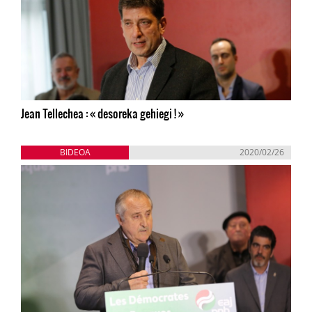
Jean Tellechea : « desoreka gehiegi ! »
BIDEOA
2020/02/26