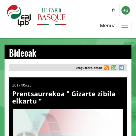
fr
eu
Menua
Bideoak
Ezagutzera eman
2017/05/23
Prentsaurrekoa " Gizarte zibila
elkartu "