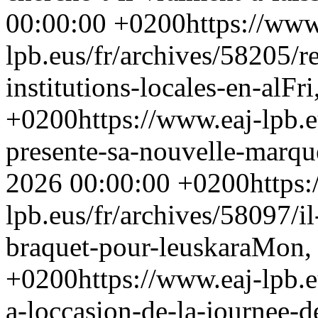
00:00:00 +0200
https://www
lpb.eus/fr/archives/58205/re
institutions-locales-en-al
Fri
+0200
https://www.eaj-lpb.e
presente-sa-nouvelle-marqu
2026 00:00:00 +0200
https
lpb.eus/fr/archives/58097/i
braquet-pour-leuskara
Mon, 
+0200
https://www.eaj-lpb.e
a-loccasion-de-la-journee-d