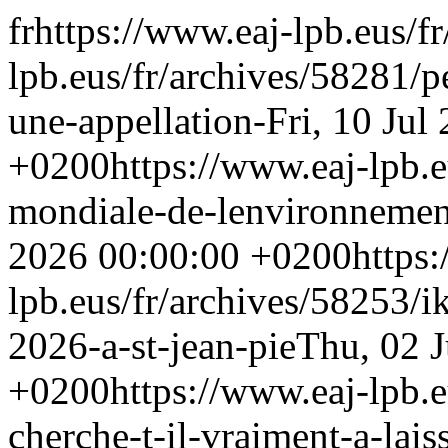
fr
https://www.eaj-lpb.eus/fr
lpb.eus/fr/archives/58281/p
une-appellation-
Fri, 10 Jul
+0200
https://www.eaj-lpb.e
mondiale-de-lenvironneme
2026 00:00:00 +0200
https
lpb.eus/fr/archives/58253/ik
2026-a-st-jean-pie
Thu, 02 J
+0200
https://www.eaj-lpb.e
cherche-t-il-vraiment-a-laiss