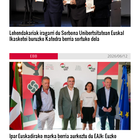
Lehendakariak iragarri du Sorbona Unibertsitatean Euskal
Ikasketei buruzko Katedra berria sortuko dela
EBB
2026/06/12
Ipar Euskadirako marka berria aurkeztu du EAJk: Euzko