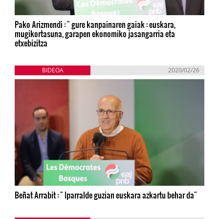
Pako Arizmendi : " gure kanpainaren gaiak : euskara,
mugikortasuna, garapen ekonomiko jasangarria eta
etxebizitza
BIDEOA
2020/02/26
Beñat Arrabit : " Iparralde guzian euskara azkartu behar da"