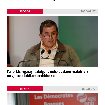
BIDEOA
2020/02/27
Panpi Etchegaray : « ibilgailu indibidualaren erabileraren
mugatzeko tokiko aterabideak »
BIDEOA
2020/02/27