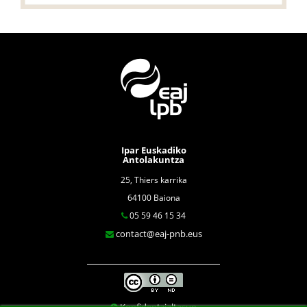
Ipar Euskadiko
Antolakuntza
25, Thiers karrika
64100 Baiona
05 59 46 15 34
contact@eaj-pnb.eus