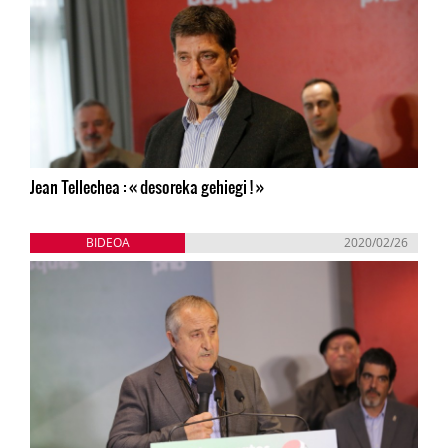
Jean Tellechea : « desoreka gehiegi ! »
BIDEOA
2020/02/26