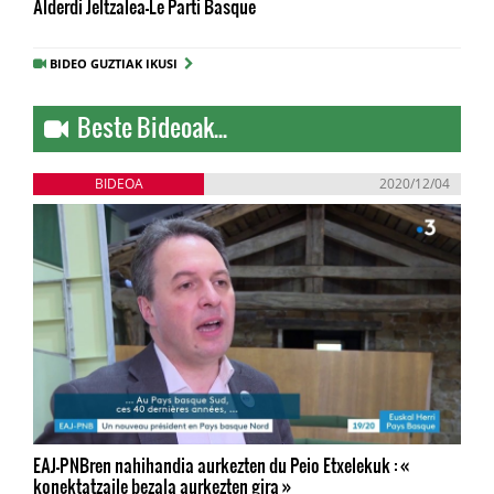
Alderdi Jeltzalea-Le Parti Basque
BIDEO GUZTIAK IKUSI
Beste Bideoak...
BIDEOA
2020/12/04
EAJ-PNBren nahihandia aurkezten du Peio Etxelekuk : «
konektatzaile bezala aurkezten gira »