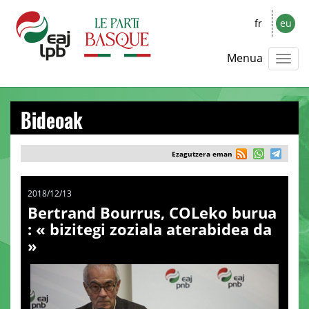
fr
eu
Menua
Bideoak
Ezagutzera eman
2018/12/13
Bertrand Bourrus, COLeko burua
: « bizitegi zoziala aterabidea da
»