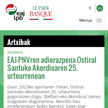
fr
eu
Menua
Artxibak
2023/04/10
EAJ-PNVren adierazpena Ostiral
Santuko Akordioaren 25.
urteurrenean
Gaur, 2023ko apirilaren 10ean, Ostiral
Santuko Akordioaren 25. urteurrena
gogoratzen dugu, ‘Belfast-eko Akordioa‘ izenez
ezagutzen dugunarena. Akordio hau
erreferendum bidez berretsi zuten Ipar