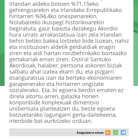
Irlandan aldeko botoen %71,15eko
gehiengoarekin eta Irlandako Errepublikako
hiritarren %94,4ko onespenarekin.
Nolabaiteko ikuspegi historikoarekin
begiratuta, gaur baiezta dezakegu Akordio
hura urrats arrakastatsua izan zela Irlandan
behin betiko bakea lortzeko bide luzean, nahiz
eta instituzioen aldetik geldialdiak eragin
ziren eta aldi hartan noizbehinkako bortxazko
gertakariak eman ziren. Ostiral Santuko
Akordioak, halaber, pertsona askoren biziak
salbatu ahal izatea ekarri du, eta pizgarri
esanguratsua izan da bertako ekonomiaren
garapenerako eta hiritarren ongizate
sozialerako. Eta, bi egoera berdin ematen ez
direla aitortu arren, gatazka honen
konponbide konplexuak dimentsio
unibertsala planteatzen du, beste egoera
batzuetarako lagungarri gerta daitekeena,
irtenbide bat aurkitzeko orduan.
Ezagutzera eman