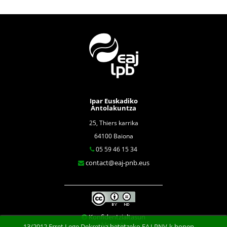
Ipar Euskadiko
Antolakuntza
25, Thiers karrika
64100 Baiona
05 59 46 15 34
contact@eaj-pnb.eus
Konfidentzialtasun
klausula
13/2012 Erret Lege Dekretua betetzeko,EAJ-PNV-k honen