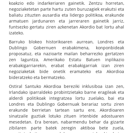
koakzio edo indarkeriaren gainetik. Zentzu horretan,
negoziaketetan parte hartu zuten buruzagiek erakutsi eta
baliatu zituzten ausardia eta lidergo politikoa, erakunde
armatuen jardunaren eta jarreraren gainetik jarriz,
funtsezko gertatu ziren azkenetan Akordio bat lortu ahal
izateko.
Barruko blokeo historikoaren aurrean, Londres eta
Dublingo Gobernuen erabakimena, konponbideak
proposatuz, eta nazioarte mailan beharrezko gertatzen
zen laguntza, Amerikako Estatu Batuen inplikazio
erabakigarriarekin, erabat erabakigarriak izan ziren
negoziaketak bide onetik eramateko eta Akordioa
bideratzeko eta bermatzeko.
Ostiral Santuko Akordioa bereziki inklusiboa izan zen,
Irlandako iparraldeko probintzietako barne eragileak eta
alderdi politikoak integratzea lortu zuelako, bai eta
Londres eta Dublingo Gobernuak berariaz sortu ziren
erakunde berrietan tartean sartu ere, Akordioaren
sinatzaile guztiak lotuko zituen irtenbide adostuaren
mesedetan. Era berean, nabarmendu behar da gizarte
zibilaren parte batek zeregin aktiboa bete zuela,