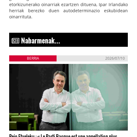
etorkizunerako oinarriak ezartzen dituena, Ipar Irlandako
herriak berezko duen autodeterminazio eskubidean
oinarrituta.
Nabarmenak...
BERRIA
2026/07/10
Peio Etxeleku : « Le Parti Basque est une appellation plus