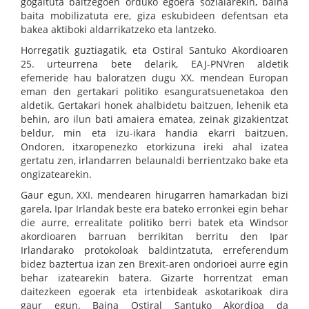
gogaituta baitzegoen orduko egoera sozialarekin, baina
baita mobilizatuta ere, giza eskubideen defentsan eta
bakea aktiboki aldarrikatzeko eta lantzeko.
Horregatik guztiagatik, eta Ostiral Santuko Akordioaren
25. urteurrena bete delarik, EAJ-PNVren aldetik
efemeride hau baloratzen dugu XX. mendean Europan
eman den gertakari politiko esanguratsuenetakoa den
aldetik. Gertakari honek ahalbidetu baitzuen, lehenik eta
behin, aro ilun bati amaiera ematea, zeinak gizakientzat
beldur, min eta izu-ikara handia ekarri baitzuen.
Ondoren, itxaropenezko etorkizuna ireki ahal izatea
gertatu zen, irlandarren belaunaldi berrientzako bake eta
ongizatearekin.
Gaur egun, XXI. mendearen hirugarren hamarkadan bizi
garela, Ipar Irlandak beste era bateko erronkei egin behar
die aurre, errealitate politiko berri batek eta Windsor
akordioaren barruan berrikitan berritu den Ipar
Irlandarako protokoloak baldintzatuta, erreferendum
bidez baztertua izan zen Brexit-aren ondorioei aurre egin
behar izatearekin batera. Gizarte horrentzat eman
daitezkeen egoerak eta irtenbideak askotarikoak dira
gaur egun. Baina Ostiral Santuko Akordioa da