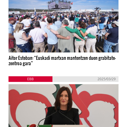
Aitor Esteban: “Euskadi martxan mantentzen duen grabitate-
zentroa gara”
EBB
2025/03/29