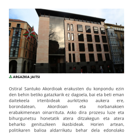
ARGAZKIA JAITSI
Ostiral Santuko Akordioak erakusten du konpondu ezin
den behin betiko gatazkarik ez dagoela, bai eta beti eman
daitekeela irtenbideak aurkitzeko aukera ere,
borondatean, Akordioan eta norbanakoen
erabakimenean oinarrituta. Asko dira prozesu luze eta
bihurgunetsu honetatik atera ditzakegun eta atera
beharko genituzkeen ikasbideak. Horien artean,
politikaren balioa aldarrikatu behar dela edonolako