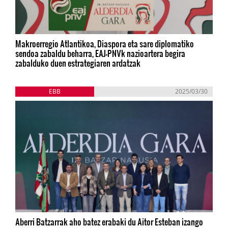
Makroerregio Atlantikoa, Diaspora eta sare diplomatiko
sendoa zabaldu beharra, EAJ-PNVk nazioartera begira
zabalduko duen estrategiaren ardatzak
EBB
2025/03/30
Aberri Batzarrak aho batez erabaki du Aitor Esteban izango