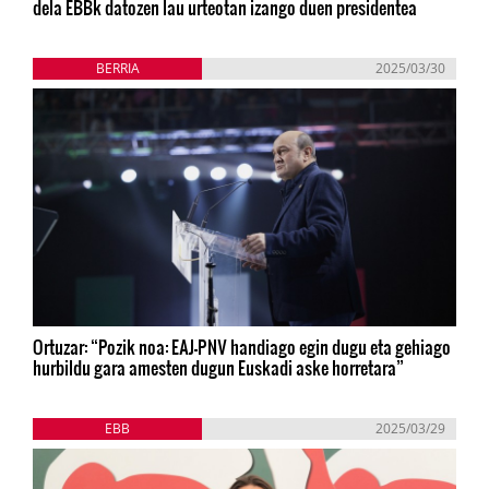
dela EBBk datozen lau urteotan izango duen presidentea
BERRIA
2025/03/30
Ortuzar: “Pozik noa: EAJ-PNV handiago egin dugu eta gehiago
hurbildu gara amesten dugun Euskadi aske horretara”
EBB
2025/03/29