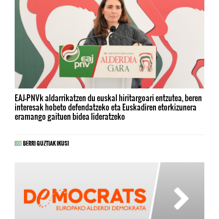
EAJ-PNVk aldarrikatzen du euskal hiritargoari entzutea, beren
interesak hobeto defendatzeko eta Euskadiren etorkizunera
eramango gaituen bidea lideratzeko
BERRI GUZTIAK IKUSI