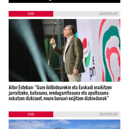
EBB
2025/03/30
Aitor Esteban: “Gure ibilbidearekin eta Euskadi eraikitzen
jarraitzeko, batasuna, eredugarritasuna eta apaltasuna
eskatzen dizkizuet, neure buruari exijitzen dizkiodanak”
EBB
2025/09/28